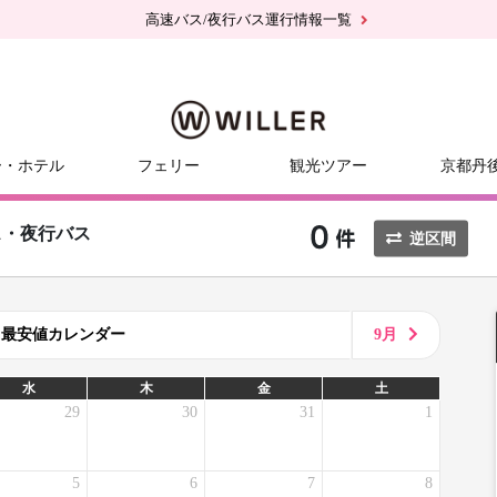
高速バス/夜行バス運行情報一覧
ー・ホテル
フェリー
観光ツアー
京都丹
ス・夜行バス
逆区間
8月最安値カレンダー
9月
水
木
金
土
29
30
31
1
5
6
7
8