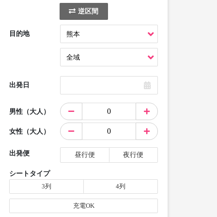
逆区間
目的地
出発日
男性（大人）
女性（大人）
出発便
昼行便
夜行便
シートタイプ
3列
4列
充電OK