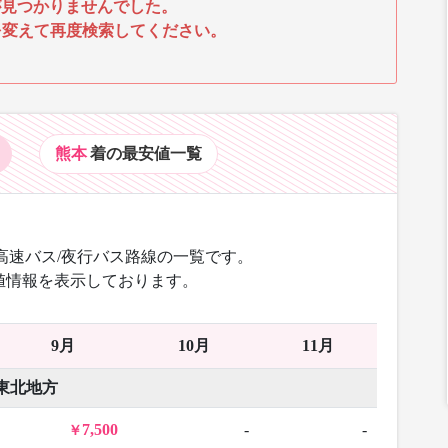
見つかりませんでした。
を変えて再度検索してください。
熊本
着の最安値
一覧
高速バス/夜行バス路線の一覧です。
値情報を表示しております。
9月
10月
11月
東北地方
7,500
-
-