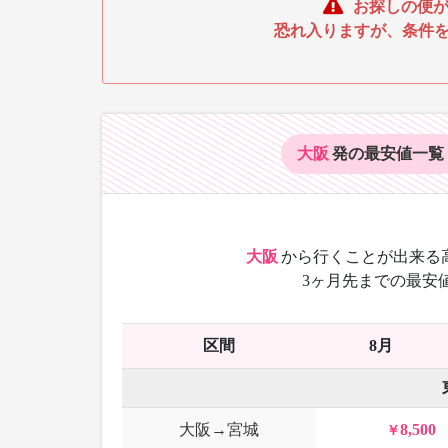
お探しの便が
恐れ入りますが、条件
大阪
発の最安値
一覧
大阪
から
行くことが出来る
3ヶ月先までの最安
区間
8月
大阪→宮城
8,500