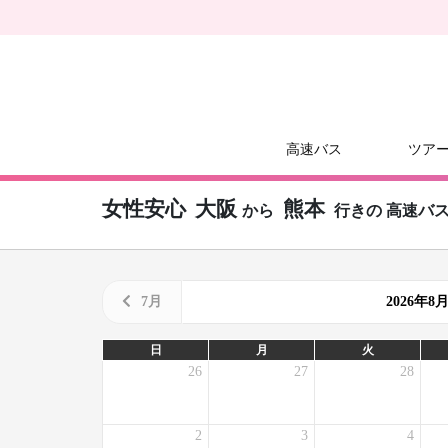
高速バス
ツア
女性安心
大阪
熊本
から
行きの
高速バ
7月
2026年
日
月
火
26
27
28
2
3
4