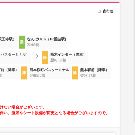
夜行便
天王寺駅）
なんばOCAT(JR難波駅)
22:00発
戸バスターミナル）
植木インター（降車）
翌07:33着
庁前（降車）
熊本桜町バスターミナル
熊本駅前（降車）
着
翌08:12着
翌08:27着
けない場合がございます。
伴い、座席やシート設備が変更となる場合がございますので、