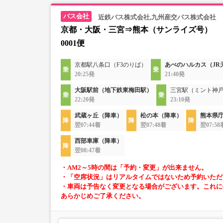
近鉄バス株式会社,九州産交バス株式会社
京都・大阪・三宮⇒熊本（サンライズ号）
0001便
京都駅八条口（F3のりば）
あべのハルカス（JR
20:25発
21:40発
大阪駅前（地下鉄東梅田駅）
三宮駅（ミント神
22:20発
23:10発
武蔵ヶ丘（降車）
松の本（降車）
熊本県
翌07:44着
翌07:48着
翌07:58
西部車庫（降車）
翌08:47着
・AM2～5時の間は「予約・変更」が出来ません。
・「空席状況」はリアルタイムではないため予約いただ
・車両は予告なく変更となる場合がございます。これに
あらかじめご了承ください。