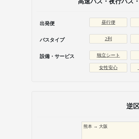
高速バス・夜行バス・
昼行便
出発便
2列
バスタイプ
独立シート
設備・サービス
女性安心
逆
熊本
→
大阪