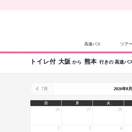
高速バス
ツア
トイレ付
大阪
熊本
から
行きの
高速バ
7月
2026年
日
月
火
26
27
28
2
3
4