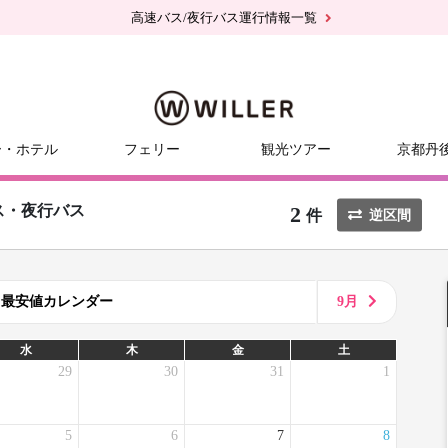
高速バス/夜行バス運行情報一覧
ー・ホテル
フェリー
観光ツアー
京都丹
2
ス・夜行バス
件
逆区間
8月最安値カレンダー
9月
水
木
金
土
29
30
31
1
5
6
7
8