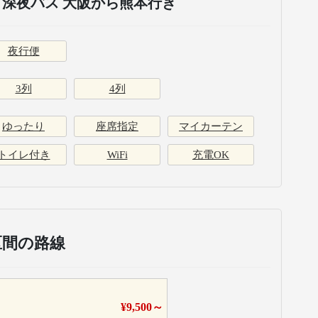
深夜バス 大阪から熊本行き
夜行便
3列
4列
ゆったり
座席指定
マイカーテン
トイレ付き
WiFi
充電OK
区間の路線
¥
9,500
～