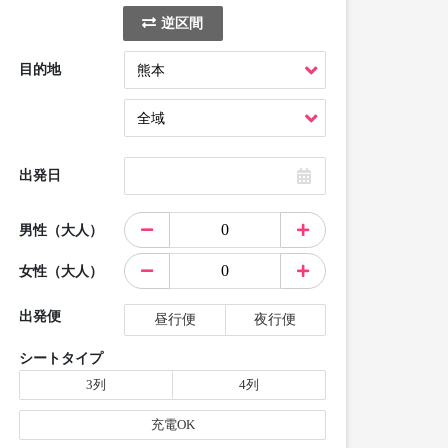
逆区間
目的地
出発日
男性（大人）
女性（大人）
出発便
昼行便
夜行便
シートタイプ
3列
4列
充電OK