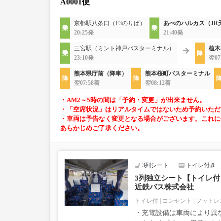
A0001便
京都駅八条口（F3のりば）
あべのハルカス（JR
20:25発
21:40発
三宮駅（ミント神戸バスターミナル）
植木
23:10発
翌07
熊本県庁前（降車）
熊本桜町バスターミナル
翌07:58着
翌08:12着
・AM2～5時の間は「予約・変更」が出来ません。
・「空席状況」はリアルタイムではないため予約いただ
・車両は予告なく変更となる場合がございます。これに
あらかじめご了承ください。
3列シート
トイレ付き
3列独立シート【トイレ付｜
近鉄バス株式会社
トイレ付
コンセント
フットレ
・充電設備は車両により異な