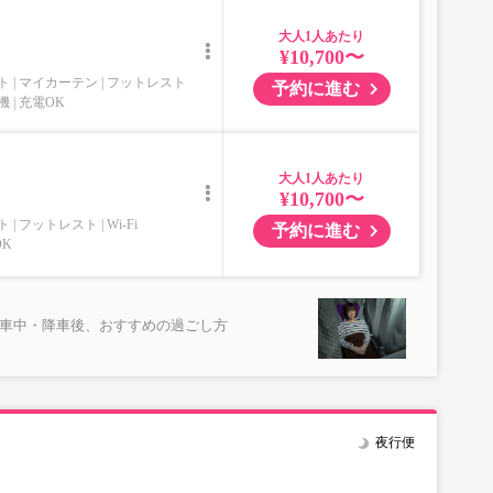
大人
¥10,700〜
ト
マイカーテン
フットレスト
予約に進む
機
充電OK
大人
¥10,700〜
ト
フットレスト
Wi-Fi
予約に進む
OK
乗車中・降車後、おすすめの過ごし方
夜行便