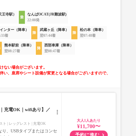
天王寺駅）
なんばOCAT(JR難波駅)
22:00発
インター（降車）
武蔵ヶ丘（降車）
松の本（降車）
:33着
翌07:44着
翌07:48着
熊本駅前（降車）
西部車庫（降車）
翌08:27着
翌08:47着
けない場合がございます。
伴い、座席やシート設備が変更となる場合がございますので、
充電OK｜wifiあり】／
大人
スト
レッグレスト
充電OK
¥11,700〜
り、USBタイプまたはコンセ
予約に進む