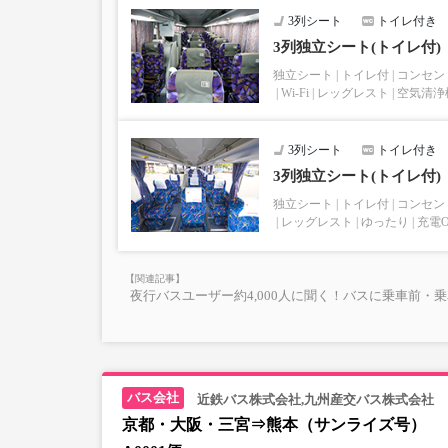
3列シート
トイレ付き
3列独立シート(トイレ付)
独立シート
トイレ付
コンセン
Wi-Fi
レッグレスト
空気清浄
3列シート
トイレ付き
3列独立シート(トイレ付)
独立シート
トイレ付
コンセン
レッグレスト
ゆったり
充電
夜行バスユーザー約4,000人に聞く！バスに乗車前・
近鉄バス株式会社,九州産交バス株式会社
京都・大阪・三宮⇒熊本（サンライズ号）