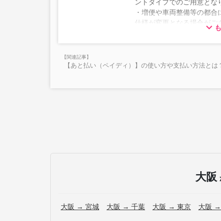
ントタイプでのご用意とな
・増便や車両整備等の都合
仕様が変更となる場合がご
ださい。
【あと払い（ペイディ）】の使い方や支払い方法とは？
大阪
大阪 → 宮城
大阪 → 千葉
大阪 → 東京
大阪 →