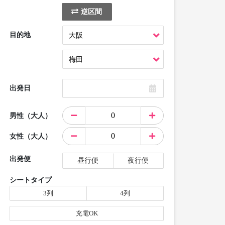
逆区間
目的地
出発日
男性（大人）
女性（大人）
出発便
昼行便
夜行便
シートタイプ
3列
4列
充電OK