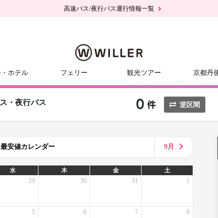
高速バス/夜行バス運行情報一覧
ー・ホテル
フェリー
観光ツアー
京都丹
ス・夜行バス
逆区間
8月最安値カレンダー
9月
水
木
金
土
29
30
31
1
5
6
7
8