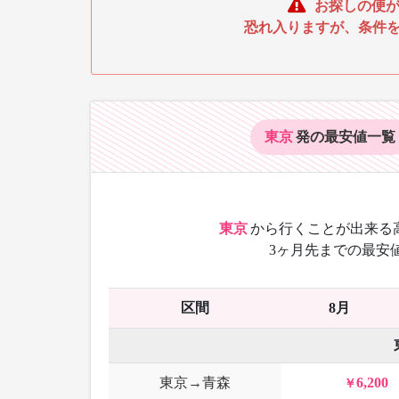
お探しの便が
恐れ入りますが、条件
東京
発の最安値
一覧
東京
から
行くことが出来る
3ヶ月先までの最安
区間
8月
東京→青森
6,200