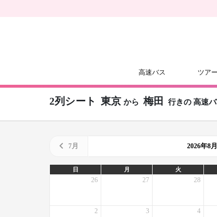
高速バス
ツア
2列シート
東京
梅田
から
行きの
高速バ
7月
2026年
日
月
火
26
27
28
2
3
4