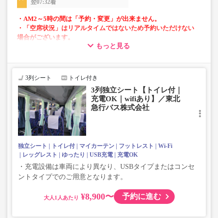
翌07:32着
・AM2～5時の間は「予約・変更」が出来ません。
・「空席状況」はリアルタイムではないため予約いただけない
場合がございます。
もっと見る
・車両は予告なく変更となる場合がございます。これに伴い、
座席やシート設備が変更となる場合がございますので、あらか
じめご了承ください。
3列シート
トイレ付き
3列独立シート【トイレ付｜
充電OK｜wifiあり】／東北
急行バス株式会社
独立シート
トイレ付
マイカーテン
フットレスト
Wi-Fi
レッグレスト
ゆったり
USB充電
充電OK
・充電設備は車両により異なり、USBタイプまたはコンセ
ントタイプでのご用意となります。
¥8,900〜
予約に進む
大人