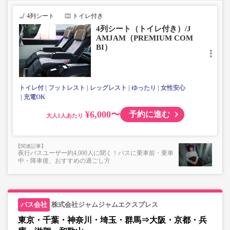
■トランクにてお預かりできる荷物
・3辺合計160cm以内、かつ10kg以下のものをおひとり様1
4列シート
トイレ付き
点
4列シート（トイレ付き）/J
■お預かりできない荷物（貴重品以外は車内持ち込みも不
AMJAM（PREMIUM COM
可）
BI）
楽器・自転車（折りたたみ含む）・ボード等の大きな荷
物、壊れ物、危険物、貴重品、ペット、
上記「トランクにてお預かりできる荷物」の条件を満たさ
ないもの
トイレ付
フットレスト
レッグレスト
ゆったり
女性安心
充電OK
¥6,000〜
予約に進む
大人
夜行バスユーザー約4,000人に聞く！バスに乗車前・乗車
中・降車後、おすすめの過ごし方
株式会社ジャムジャムエクスプレス
東京・千葉・神奈川・埼玉・群馬⇒大阪・京都・兵