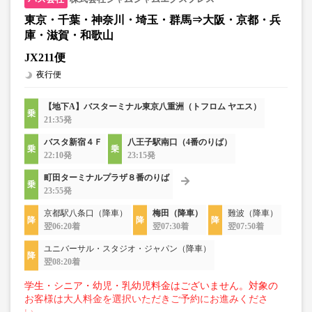
東京・千葉・神奈川・埼玉・群馬⇒大阪・京都・兵
庫・滋賀・和歌山
JX211便
夜行便
【地下A】バスターミナル東京八重洲（トフロム ヤエス）
21:35発
バスタ新宿４Ｆ
八王子駅南口（4番のりば）
22:10発
23:15発
町田ターミナルプラザ８番のりば
23:55発
京都駅八条口（降車）
梅田（降車）
難波（降車）
翌06:20着
翌07:30着
翌07:50着
ユニバーサル・スタジオ・ジャパン（降車）
翌08:20着
学生・シニア・幼児・乳幼児料金はございません。対象の
お客様は大人料金を選択いただきご予約にお進みくださ