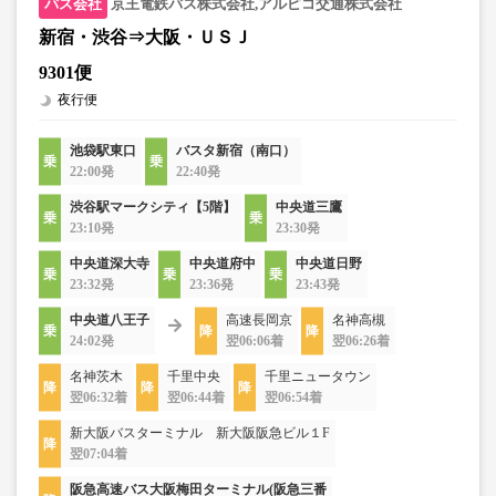
京王電鉄バス株式会社,アルピコ交通株式会社
新宿・渋谷⇒大阪・ＵＳＪ
9301便
夜行便
池袋駅東口
バスタ新宿（南口）
22:00発
22:40発
渋谷駅マークシティ【5階】
中央道三鷹
23:10発
23:30発
中央道深大寺
中央道府中
中央道日野
23:32発
23:36発
23:43発
中央道八王子
高速長岡京
名神高槻
24:02発
翌06:06着
翌06:26着
名神茨木
千里中央
千里ニュータウン
翌06:32着
翌06:44着
翌06:54着
新大阪バスターミナル 新大阪阪急ビル１F
翌07:04着
阪急高速バス大阪梅田ターミナル(阪急三番