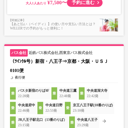
¥7,500〜
予約に進む
大人
【あと払い（ペイディ）】の使い方や支払い方法とは？
WILLERでの予約がもっと便利に！
近鉄バス株式会社,西東京バス株式会社
（ﾂｲﾝｸﾙ号）新宿・八王子⇒京都・大阪・ＵＳＪ
0101便
夜行便
バスタ新宿のりば4F
中央道三鷹
中央道深大寺
22:20発
22:40発
22:42発
中央道府中
中央道日野
京王八王子駅(10番のりば)
22:46発
22:53発
23:10発
JR八王子駅北口（13番のりば）
中央道八王子
23:15発
23:29発