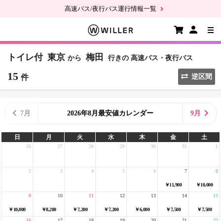
高速バス/夜行バス運行情報一覧
トイレ付
東京
梅田
から
行きの
高速バス・夜行バス
15
件
逆区間
7月
2026年8月最安値カレンダー
9月
日
月
火
水
木
金
土
26
27
28
29
30
31
1
2
3
4
5
6
7
8
￥11,900
￥10,000
9
10
11
12
13
14
15
￥10,000
￥8,200
￥7,200
￥7,200
￥6,000
￥7,500
￥7,500
16
17
18
19
20
21
22