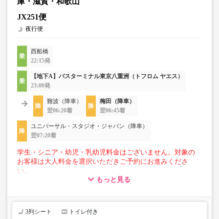
庫・滋賀・和歌山
JX251便
夜行便
西船橋
22:15発
【地下A】バスターミナル東京八重洲（トフロム ヤエス）
23:00発
難波（降車）
梅田（降車）
翌06:20着
翌06:45着
ユニバーサル・スタジオ・ジャパン（降車）
翌07:20着
学生・シニア・幼児・乳幼児料金はございません。対象の
お客様は大人料金を選択いただきご予約にお進みくださ
い。
もっと見る
【荷物について】
■トランクにてお預かりできる荷物
・3辺合計160cm以内、かつ10kg以下のものをおひとり様1
3列シート
トイレ付き
点