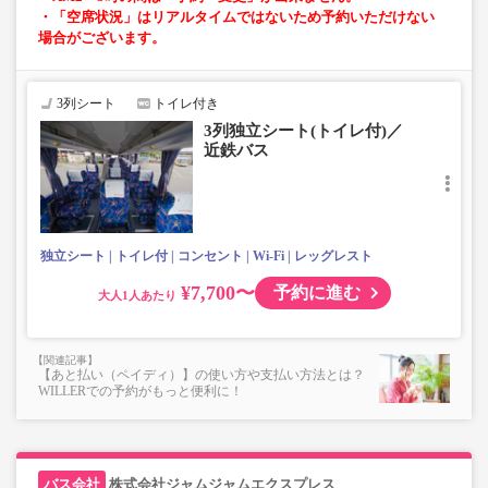
・「空席状況」はリアルタイムではないため予約いただけない
場合がございます。
3列シート
トイレ付き
3列独立シート(トイレ付)／
近鉄バス
独立シート
トイレ付
コンセント
Wi-Fi
レッグレスト
¥7,700〜
予約に進む
大人
【あと払い（ペイディ）】の使い方や支払い方法とは？
WILLERでの予約がもっと便利に！
株式会社ジャムジャムエクスプレス