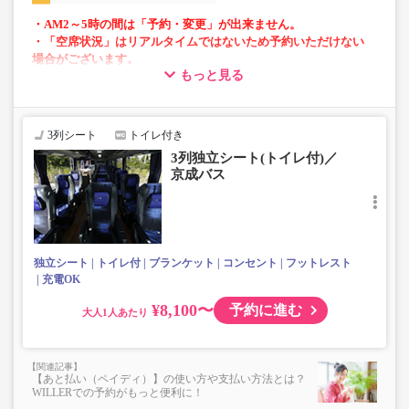
・AM2～5時の間は「予約・変更」が出来ません。
・「空席状況」はリアルタイムではないため予約いただけない
場合がございます。
もっと見る
・小人運賃は大人運賃の半額
・フリーWi-Fi対応
・長時間の移動でも安心の車内トイレあり
3列シート
トイレ付き
・乗務員1名にて運行
3列独立シート(トイレ付)／
・車内を常時換気、車内を清掃、除菌
京成バス
独立シート
トイレ付
ブランケット
コンセント
フットレスト
充電OK
¥8,100〜
予約に進む
大人
【あと払い（ペイディ）】の使い方や支払い方法とは？
WILLERでの予約がもっと便利に！