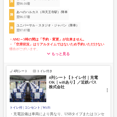
翌06:16着
あべのハルカス（JR天王寺駅）/降車
翌06:37着
ユニバーサル・スタジオ・ジャパン（降車）
翌07:07着
・AM2～5時の間は「予約・変更」が出来ません。
・「空席状況」はリアルタイムではないため予約いただけない
場合がございます。
もっと見る
・車両は予告なく変更となる場合がございます。これに伴い、
座席やシート設備が変更となる場合がございますので、あらか
じめご了承ください。
4列シート
トイレ付き
4列シート【トイレ付｜充電
OK｜wifiあり】／近鉄バス
株式会社
トイレ付
コンセント
Wi-Fi
・充電設備は車両により異なり、USBタイプまたはコンセ