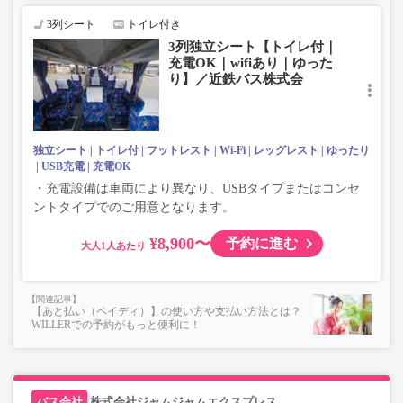
3列シート
トイレ付き
3列独立シート【トイレ付｜
充電OK｜wifiあり｜ゆった
り】／近鉄バス株式会
独立シート
トイレ付
フットレスト
Wi-Fi
レッグレスト
ゆったり
USB充電
充電OK
・充電設備は車両により異なり、USBタイプまたはコンセ
ントタイプでのご用意となります。
¥8,900〜
予約に進む
大人
【あと払い（ペイディ）】の使い方や支払い方法とは？
WILLERでの予約がもっと便利に！
株式会社ジャムジャムエクスプレス