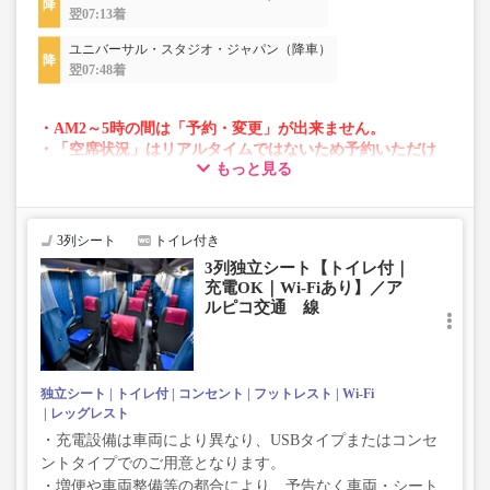
翌07:13着
ユニバーサル・スタジオ・ジャパン（降車）
翌07:48着
・AM2～5時の間は「予約・変更」が出来ません。
・「空席状況」はリアルタイムではないため予約いただけ
もっと見る
ない場合がございます。
・変動運賃採用路線のため購入のタイミングで運賃が変動
する場合がございます。
・車両は予告なく変更となる場合がございます。これに伴
3列シート
トイレ付き
い、座席やシート設備が変更となる場合がございますの
3列独立シート【トイレ付｜
で、あらかじめご了承ください。
充電OK｜Wi-Fiあり】／ア
ルピコ交通 線
独立シート
トイレ付
コンセント
フットレスト
Wi-Fi
レッグレスト
・充電設備は車両により異なり、USBタイプまたはコンセ
ントタイプでのご用意となります。
・増便や車両整備等の都合により、予告なく車両・シート