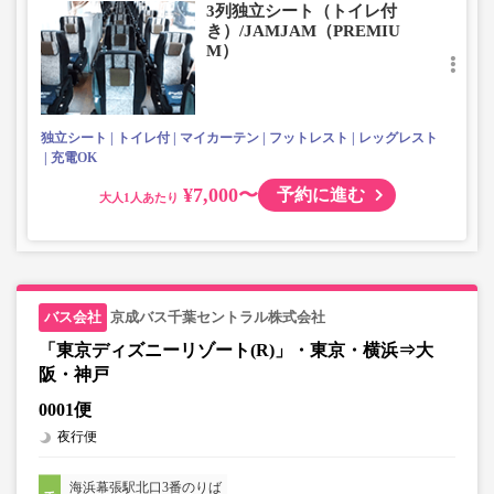
3列独立シート（トイレ付
■お預かりできない荷物（貴重品以外は車内持ち込みも不
き）/JAMJAM（PREMIU
可）
M）
楽器・自転車（折りたたみ含む）・ボード等の大きな荷
物、壊れ物、危険物、貴重品、ペット、
上記「トランクにてお預かりできる荷物」の条件を満たさ
ないもの
独立シート
トイレ付
マイカーテン
フットレスト
レッグレスト
充電OK
¥7,000〜
予約に進む
大人
京成バス千葉セントラル株式会社
「東京ディズニーリゾート(R)」・東京・横浜⇒大
阪・神戸
0001便
夜行便
海浜幕張駅北口3番のりば