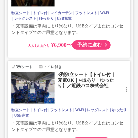
独立シート
トイレ付
マイカーテン
フットレスト
Wi-Fi
レッグレスト
ゆったり
USB充電
・充電設備は車両により異なり、USBタイプまたはコンセ
ントタイプでのご用意となります。
¥6,900〜
予約に進む
大人
3列シート
トイレ付き
3列独立シート【トイレ付｜
充電OK｜wifiあり｜ゆった
り】／近鉄バス株式会社
独立シート
トイレ付
フットレスト
Wi-Fi
レッグレスト
ゆったり
USB充電
・充電設備は車両により異なり、USBタイプまたはコンセ
ントタイプでのご用意となります。