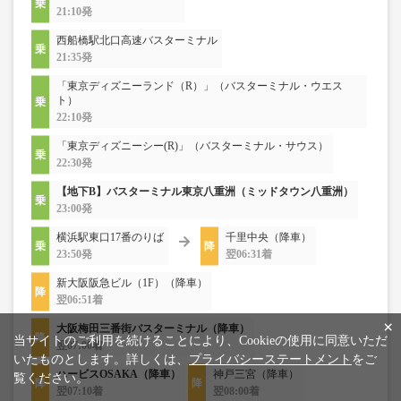
21:10発
西船橋駅北口高速バスターミナル
21:35発
「東京ディズニーランド（R）」（バスターミナル・ウエス
ト）
22:10発
「東京ディズニーシー(R)」（バスターミナル・サウス）
22:30発
【地下B】バスターミナル東京八重洲（ミッドタウン八重洲）
23:00発
横浜駅東口17番のりば
千里中央（降車）
23:50発
翌06:31着
新大阪阪急ビル（1F）（降車）
翌06:51着
×
大阪梅田三番街バスターミナル（降車）
当サイトのご利用を続けることにより、Cookieの使用に同意いただ
翌07:00着
いたものとします。詳しくは、
プライバシーステートメント
をご
ハービスOSAKA（降車）
神戸三宮（降車）
覧ください。
翌07:10着
翌08:00着