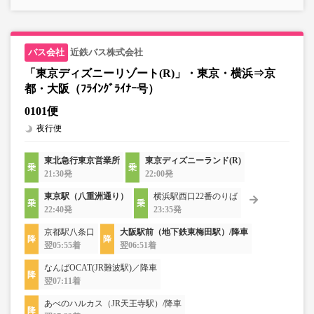
近鉄バス株式会社
「東京ディズニーリゾート(R)」・東京・横浜⇒京
都・大阪（ﾌﾗｲﾝｸﾞﾗｲﾅｰ号）
0101便
夜行便
東北急行東京営業所
東京ディズニーランド(R)
21:30発
22:00発
東京駅（八重洲通り）
横浜駅西口22番のりば
22:40発
23:35発
京都駅八条口
大阪駅前（地下鉄東梅田駅）/降車
翌05:55着
翌06:51着
なんばOCAT(JR難波駅)／降車
翌07:11着
あべのハルカス（JR天王寺駅）/降車