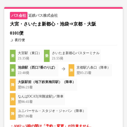
近鉄バス株式会社
大宮・さいたま新都心・池袋⇒京都・大阪
0101便
夜行便
大宮駅（東口）
さいたま新都心バスターミナル
21:35発
21:55発
池袋駅（西口7番のりば）
京都駅八条口（降車）
22:40発
翌05:25着
大阪駅前（地下鉄東梅田駅）（降車）
翌06:21着
なんばOCAT(JR難波駅)／降車
翌06:41着
ユニバーサル・スタジオ・ジャパン（降車）
翌07:06着
・AM2～5時の間は「予約・変更」が出来ません。