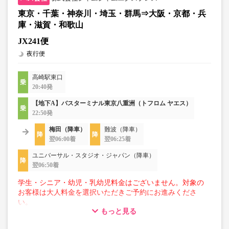
東京・千葉・神奈川・埼玉・群馬⇒大阪・京都・兵
庫・滋賀・和歌山
JX241便
夜行便
高崎駅東口
20:40発
【地下A】バスターミナル東京八重洲（トフロム ヤエス）
22:50発
梅田（降車）
難波（降車）
翌06:00着
翌06:25着
ユニバーサル・スタジオ・ジャパン（降車）
翌06:50着
学生・シニア・幼児・乳幼児料金はございません。対象の
お客様は大人料金を選択いただきご予約にお進みくださ
い。
もっと見る
【荷物について】