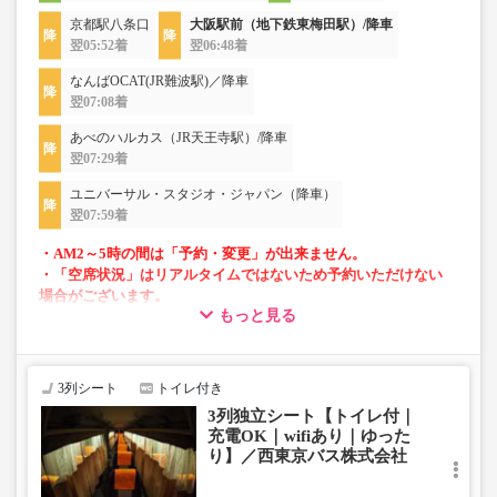
京都駅八条口
大阪駅前（地下鉄東梅田駅）/降車
翌05:52着
翌06:48着
なんばOCAT(JR難波駅)／降車
翌07:08着
あべのハルカス（JR天王寺駅）/降車
翌07:29着
ユニバーサル・スタジオ・ジャパン（降車）
翌07:59着
・AM2～5時の間は「予約・変更」が出来ません。
・「空席状況」はリアルタイムではないため予約いただけない
場合がございます。
もっと見る
・車両は予告なく変更となる場合がございます。これに伴い、
座席やシート設備が変更となる場合がございますので、あらか
じめご了承ください。
3列シート
トイレ付き
3列独立シート【トイレ付｜
充電OK｜wifiあり｜ゆった
り】／西東京バス株式会社