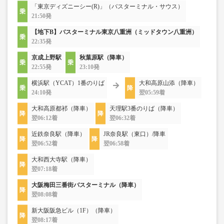
「東京ディズニーシー(R)」（バスターミナル・サウス）
21:50発
【地下B】バスターミナル東京八重洲（ミッドタウン八重洲）
22:35発
京成上野駅
秋葉原駅（降車）
22:55発
23:10発
横浜駅（YCAT）1番のりば
大和高原山添（降車）
24:10発
翌05:59着
大和高原都祁（降車）
天理駅3番のりば（降車）
翌06:12着
翌06:32着
近鉄奈良駅（降車）
JR奈良駅（東口）/降車
翌06:52着
翌06:58着
大和西大寺駅（降車）
翌07:18着
大阪梅田三番街バスターミナル（降車）
翌08:08着
新大阪阪急ビル（1F）（降車）
翌08:17着