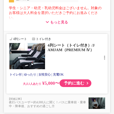
学生・シニア・幼児・乳幼児料金はございません。対象の
お客様は大人料金を選択いただきご予約にお進みくださ
い。
もっと見る
【荷物について】
■トランクにてお預かりできる荷物
・3辺合計160cm以内、かつ10kg以下のものをおひとり様1
4列シート
トイレ付き
点
4列シート（トイレ付き）/J
■お預かりできない荷物（貴重品以外は車内持ち込みも不
AMJAM（PREMIUM Ⅳ）
可）
楽器・自転車（折りたたみ含む）・ボード等の大きな荷
物、壊れ物、危険物、貴重品、ペット、
上記「トランクにてお預かりできる荷物」の条件を満たさ
ないもの
トイレ付
ゆったり
女性安心
充電OK
¥5,000〜
予約に進む
大人
夜行バスユーザー約4,000人に聞く！バスに乗車前・乗車
中・降車後、おすすめの過ごし方