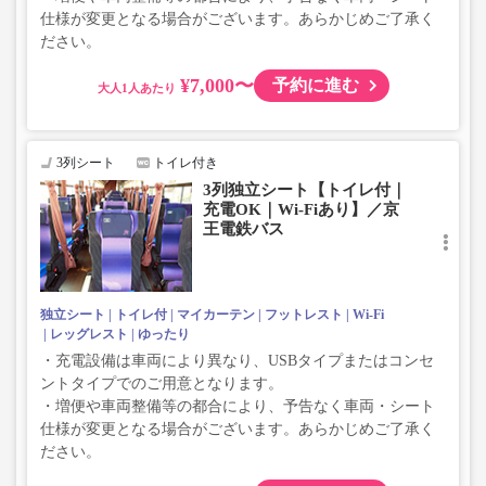
仕様が変更となる場合がございます。あらかじめご了承く
ださい。
¥7,000〜
予約に進む
大人
3列シート
トイレ付き
3列独立シート【トイレ付｜
充電OK｜Wi-Fiあり】／京
王電鉄バス
独立シート
トイレ付
マイカーテン
フットレスト
Wi-Fi
レッグレスト
ゆったり
・充電設備は車両により異なり、USBタイプまたはコンセ
ントタイプでのご用意となります。
・増便や車両整備等の都合により、予告なく車両・シート
仕様が変更となる場合がございます。あらかじめご了承く
ださい。