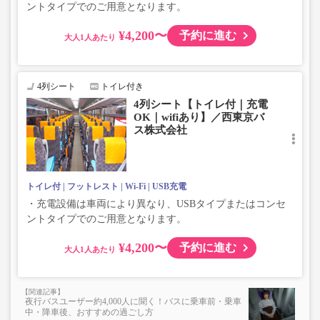
ントタイプでのご用意となります。
¥4,200〜
予約に進む
大人
4列シート
トイレ付き
4列シート【トイレ付｜充電
OK｜wifiあり】／西東京バ
ス株式会社
トイレ付
フットレスト
Wi-Fi
USB充電
・充電設備は車両により異なり、USBタイプまたはコンセ
ントタイプでのご用意となります。
¥4,200〜
予約に進む
大人
夜行バスユーザー約4,000人に聞く！バスに乗車前・乗車
中・降車後、おすすめの過ごし方