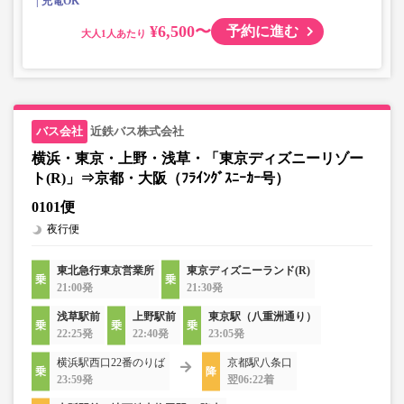
充電OK
¥6,500〜
予約に進む
大人
近鉄バス株式会社
横浜・東京・上野・浅草・「東京ディズニーリゾー
ト(R)」⇒京都・大阪（ﾌﾗｲﾝｸﾞｽﾆｰｶｰ号）
0101便
夜行便
東北急行東京営業所
東京ディズニーランド(R)
21:00発
21:30発
浅草駅前
上野駅前
東京駅（八重洲通り）
22:25発
22:40発
23:05発
横浜駅西口22番のりば
京都駅八条口
23:59発
翌06:22着