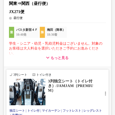
関東⇒関西（昼行便）
JX271便
昼行便
バスタ新宿４Ｆ
梅田（降車）
10:40発
18:30着
学生・シニア・幼児・乳幼児料金はございません。対象の
お客様は大人料金を選択いただきご予約にお進みくださ
い。
もっと見る
【荷物について】
■トランクにてお預かりできる荷物
・3辺合計160cm以内、かつ10kg以下のものをおひとり様1
3列シート
トイレ付き
点
3列独立シート（トイレ付
■お預かりできない荷物（貴重品以外は車内持ち込みも不
き）/JAMJAM（PREMIU
可）
M）
楽器・自転車（折りたたみ含む）・ボード等の大きな荷
物、壊れ物、危険物、貴重品、ペット、
上記「トランクにてお預かりできる荷物」の条件を満たさ
ないもの
独立シート
トイレ付
マイカーテン
フットレスト
レッグレスト