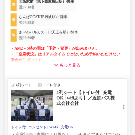
大阪駅前（地下鉄東梅田駅）/降車
翌07:18着
なんばOCAT(JR難波駅)／降車
翌07:38着
あべのハルカス（JR天王寺駅）/降車
翌07:59着
・AM2～5時の間は「予約・変更」が出来ません。
・「空席状況」はリアルタイムではないため予約いただけない
場合がございます。
もっと見る
・車両は予告なく変更となる場合がございます。これに伴い、
座席やシート設備が変更となる場合がございますので、あらか
じめご了承ください。
4列シート
トイレ付き
4列シート【トイレ付│充電
OK│wifiあり】／近鉄バス株
式会社会社
トイレ付
コンセント
Wi-Fi
充電OK
・充電設備は車両により異なり、USBタイプまたはコンセ