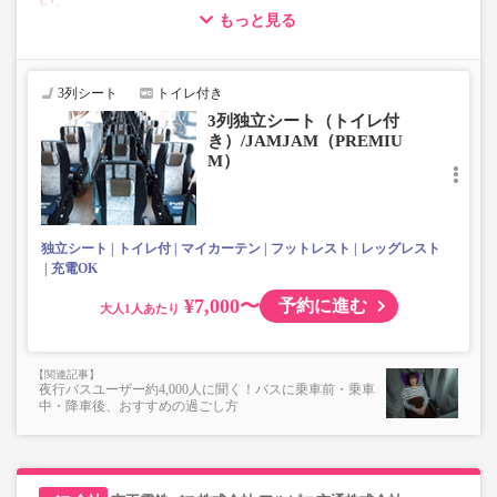
い。
もっと見る
【荷物について】
■トランクにてお預かりできる荷物
・3辺合計160cm以内、かつ10kg以下のものをおひとり様1
3列シート
トイレ付き
点
3列独立シート（トイレ付
■お預かりできない荷物（貴重品以外は車内持ち込みも不
き）/JAMJAM（PREMIU
可）
M）
楽器・自転車（折りたたみ含む）・ボード等の大きな荷
物、壊れ物、危険物、貴重品、ペット、
上記「トランクにてお預かりできる荷物」の条件を満たさ
ないもの
独立シート
トイレ付
マイカーテン
フットレスト
レッグレスト
充電OK
¥7,000〜
予約に進む
大人
夜行バスユーザー約4,000人に聞く！バスに乗車前・乗車
中・降車後、おすすめの過ごし方