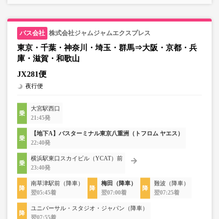
株式会社ジャムジャムエクスプレス
東京・千葉・神奈川・埼玉・群馬⇒大阪・京都・兵
庫・滋賀・和歌山
JX281便
夜行便
大宮駅西口
21:45発
【地下A】バスターミナル東京八重洲（トフロム ヤエス）
22:40発
横浜駅東口スカイビル（YCAT）前
23:40発
南草津駅前（降車）
梅田（降車）
難波（降車）
翌05:45着
翌07:00着
翌07:25着
ユニバーサル・スタジオ・ジャパン（降車）
翌07:55着