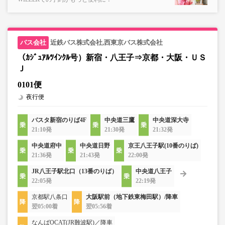
近鉄バス株式会社,西東京バス株式会社
（ｶｼﾞｭｱﾙﾂｲﾝｸﾙ号）新宿・八王子⇒京都・大阪・ＵＳ
Ｊ
0101便
夜行便
バスタ新宿のりば4F
中央道三鷹
中央道深大寺
21:10発
21:30発
21:32発
中央道府中
中央道日野
京王八王子駅(10番のりば)
21:36発
21:43発
22:00発
JR八王子駅北口（13番のりば）
中央道八王子
22:05発
22:19発
京都駅八条口
大阪駅前（地下鉄東梅田駅）/降車
翌05:00着
翌05:56着
なんばOCAT(JR難波駅)／降車