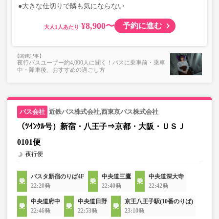
●大きな仕切りで隣も気にならない
¥8,900〜
予約に進む
大人
夜行バスユーザー約4,000人に聞く！バスに乗車前・乗車
中・降車後、おすすめの過ごし方
近鉄バス株式会社,西東京バス株式会社
（ﾂｲﾝｸﾙ号）新宿・八王子⇒京都・大阪・ＵＳＪ
0101便
夜行便
バスタ新宿のりば4F
中央道三鷹
中央道深大寺
22:20発
22:40発
22:42発
中央道府中
中央道日野
京王八王子駅(10番のりば)
22:46発
22:53発
23:10発