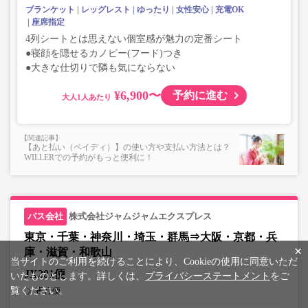
ブランケット
レッグレスト
ゆったり
女性安心
充電OK
座席指定
4列シートとは思えない個室感が魅力の定番シート
●寝顔を隠せるカノピー(フード)つき
●大きな仕切りで隣も気にならない
¥6,900〜
予約に進む
大人
【あと払い（ペイディ）】の使い方や支払い方法とは？
WILLERでの予約がもっと便利に！
株式会社ジャムジャムエクスプレス
東京・千葉・神奈川・埼玉・群馬⇒大阪・京都・兵
×
庫・滋賀・和歌山
当サイトのご利用を続けることにより、Cookieの使用に同意いただ
JX281便
いたものとします。詳しくは、
プライバシーステートメント
をご
覧ください。
夜行便