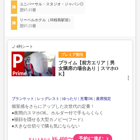
ユニバーサル・スタジオ・ジャパン◎
翌07:15着
リーベルホテル（JR桜島駅前）
翌07:25着
4列シート
プレミア割引
プライム【前方エリア｜男
女隣席の場合あり｜スマホO
K】
ブランケット
レッグレスト
ゆったり
充電OK
座席指定
個室感をさらにアップした次世代の定番！
●夜間のスマホOK。ホルダー付で手もらくらく
●寝顔を隠せる大型カノピー(フード)
●大きな仕切りで隣も気にならない
¥6,400〜
予約に進む
大人