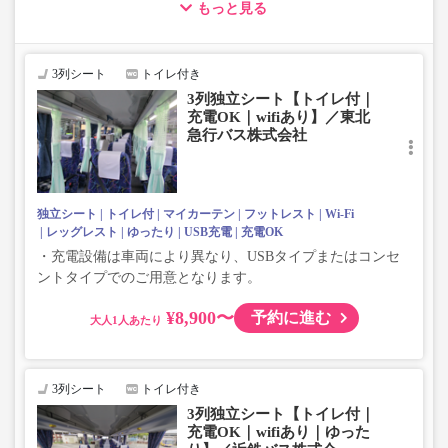
もっと見る
・車両は予告なく変更となる場合がございます。これに伴い、
座席やシート設備が変更となる場合がございますので、あらか
じめご了承ください。
3列シート
トイレ付き
3列独立シート【トイレ付｜
充電OK｜wifiあり】／東北
急行バス株式会社
独立シート
トイレ付
マイカーテン
フットレスト
Wi-Fi
レッグレスト
ゆったり
USB充電
充電OK
・充電設備は車両により異なり、USBタイプまたはコンセ
ントタイプでのご用意となります。
¥8,900〜
予約に進む
大人
3列シート
トイレ付き
3列独立シート【トイレ付｜
充電OK｜wifiあり｜ゆった