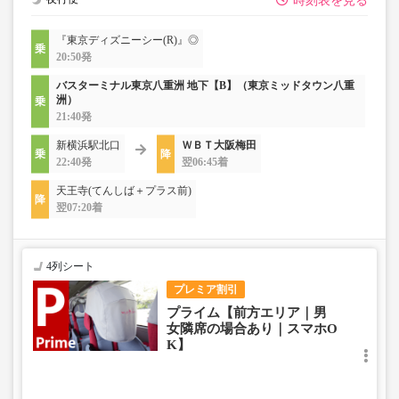
時刻表を見る
『東京ディズニーシー(R)』◎
20:50発
バスターミナル東京八重洲 地下【B】（東京ミッドタウン八重
洲）
21:40発
新横浜駅北口
ＷＢＴ大阪梅田
22:40発
翌06:45着
天王寺(てんしば＋プラス前)
翌07:20着
4列シート
プレミア割引
プライム【前方エリア｜男
女隣席の場合あり｜スマホO
K】