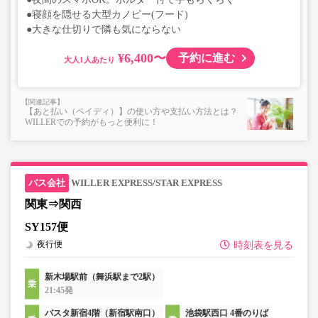
●寝顔を隠せる大型カノピー(フード)
●大きな仕切りで隣も気にならない
¥6,400〜
予約に進む
大人
【あと払い（ペイディ）】の使い方や支払い方法とは？
WILLERでの予約がもっと便利に！
WILLER EXPRESS/STAR EXPRESS
関東⇒関西
SY157便
夜行便
時刻表を見る
新木場駅前（舞浜駅まで2駅）
21:45発
バスタ新宿4階（新宿駅南口）
池袋駅西口 4番のりば