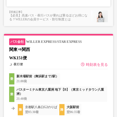
【必見】高速バス・夜行バスが乗れば乗るほどお得にな
る？WILLERの会員サービス・割引制度とは
WILLER EXPRESS/STAR EXPRESS
関東⇒関西
WK151便
夜行便
時刻表を見る
新木場駅前（舞浜駅まで2駅）
21:00発
バスターミナル東京八重洲 地下【B】（東京ミッドタウン八重
洲）
21:40発
京都駅八条口G2のりば
大阪駅前
翌05:30着
翌06:35着