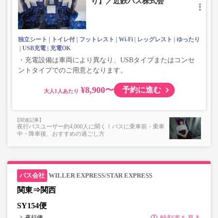
り】／近鉄バス株式会
独立シート
トイレ付
フットレスト
Wi-Fi
レッグレスト
ゆったり
USB充電
充電OK
・充電設備は車両により異なり、USBタイプまたはコンセ
ントタイプでのご用意となります。
¥8,900〜
予約に進む
大人
夜行バスユーザー約4,000人に聞く！バスに乗車前・乗車
中・降車後、おすすめの過ごし方
WILLER EXPRESS/STAR EXPRESS
関東⇒関西
SY154便
夜行便