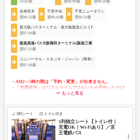
24:02発
翌06:06着
翌06:26着
名神茨木
千里中央
千里ニュータウン
翌06:32着
翌06:44着
翌06:54着
新大阪バスターミナル 新大阪阪急ビル１F
翌07:04着
阪急高速バス大阪梅田ターミナル(阪急三番
翌07:13着
ユニバーサル・スタジオ・ジャパン（降車）
翌07:48着
・AM2～5時の間は「予約・変更」が出来ません。
・「空席状況」はリアルタイムではないため予約いただけ
もっと見る
ない場合がございます。
・変動運賃採用路線のため購入のタイミングで運賃が変動
する場合がございます。
・車両は予告なく変更となる場合がございます。これに伴
3列シート
トイレ付き
い、座席やシート設備が変更となる場合がございますの
3列独立シート【トイレ付｜
で、あらかじめご了承ください。
充電OK｜Wi-Fiあり】／京
王電鉄バス