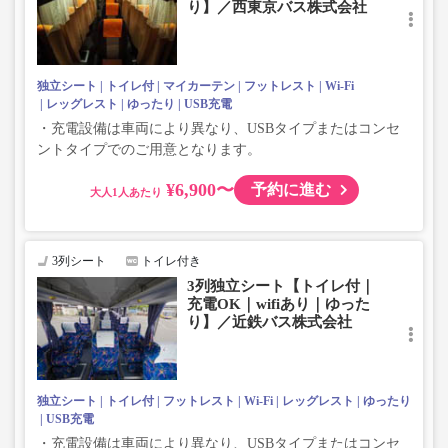
り】／西東京バス株式会社
独立シート
トイレ付
マイカーテン
フットレスト
Wi-Fi
レッグレスト
ゆったり
USB充電
・充電設備は車両により異なり、USBタイプまたはコンセ
ントタイプでのご用意となります。
¥6,900〜
予約に進む
大人
3列シート
トイレ付き
3列独立シート【トイレ付｜
充電OK｜wifiあり｜ゆった
り】／近鉄バス株式会社
独立シート
トイレ付
フットレスト
Wi-Fi
レッグレスト
ゆったり
USB充電
・充電設備は車両により異なり、USBタイプまたはコンセ