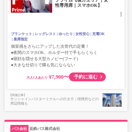
プライム【後方エリア｜女
性専用席｜スマホOK】
ブランケット
レッグレスト
ゆったり
女性安心
充電OK
座席指定
個室感をさらにアップした次世代の定番！
●夜間のスマホOK。ホルダー付で手もらくらく
●寝顔を隠せる大型カノピー(フード)
●大きな仕切りで隣も気にならない
¥7,900〜
予約に進む
大人
サンシャインバスターミナルへの行き方｜喫煙所などの
周辺情報も
近鉄バス株式会社