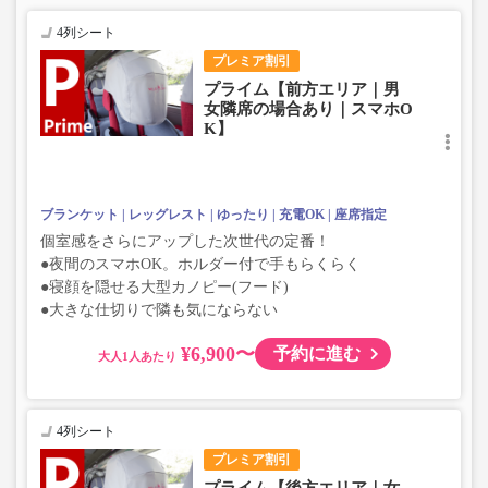
4列シート
プレミア割引
プライム【前方エリア｜男
女隣席の場合あり｜スマホO
K】
ブランケット
レッグレスト
ゆったり
充電OK
座席指定
個室感をさらにアップした次世代の定番！
●夜間のスマホOK。ホルダー付で手もらくらく
●寝顔を隠せる大型カノピー(フード)
●大きな仕切りで隣も気にならない
¥6,900〜
予約に進む
大人
4列シート
プレミア割引