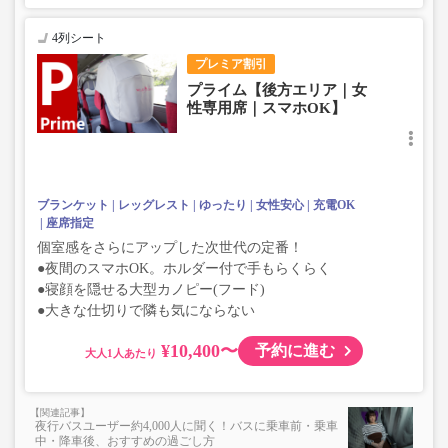
4列シート
プレミア割引
プライム【後方エリア｜女
性専用席｜スマホOK】
ブランケット
レッグレスト
ゆったり
女性安心
充電OK
座席指定
個室感をさらにアップした次世代の定番！
●夜間のスマホOK。ホルダー付で手もらくらく
●寝顔を隠せる大型カノピー(フード)
●大きな仕切りで隣も気にならない
¥10,400〜
予約に進む
大人
夜行バスユーザー約4,000人に聞く！バスに乗車前・乗車
中・降車後、おすすめの過ごし方