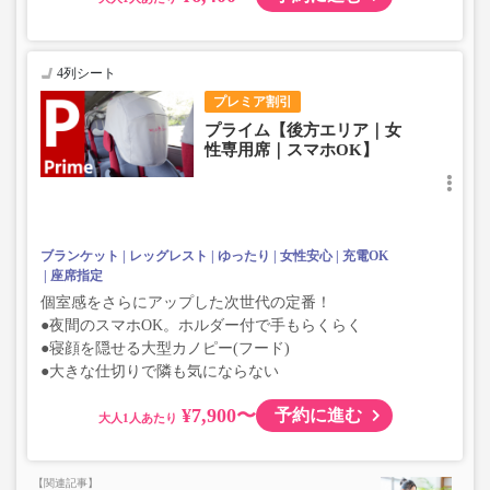
4列シート
プレミア割引
プライム【後方エリア｜女
性専用席｜スマホOK】
ブランケット
レッグレスト
ゆったり
女性安心
充電OK
座席指定
個室感をさらにアップした次世代の定番！
●夜間のスマホOK。ホルダー付で手もらくらく
●寝顔を隠せる大型カノピー(フード)
●大きな仕切りで隣も気にならない
¥7,900〜
予約に進む
大人