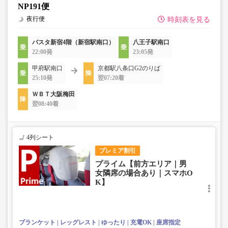
NP191便
夜行便
時刻表を見る
バスタ新宿4階（新宿駅南口）
八王子駅南口
22:00発
23:05発
甲府駅南口
京都駅八条口G2のりば
25:10発
翌07:20着
ＷＢＴ大阪梅田
翌08:40着
4列シート
プレミア割引
プライム【前方エリア｜男
女隣席の場合あり｜スマホO
K】
ブランケット
レッグレスト
ゆったり
充電OK
座席指定