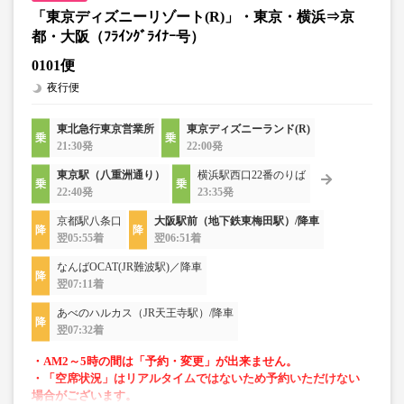
「東京ディズニーリゾート(R)」・東京・横浜⇒京
都・大阪（ﾌﾗｲﾝｸﾞﾗｲﾅｰ号）
0101便
夜行便
東北急行東京営業所
東京ディズニーランド(R)
21:30発
22:00発
東京駅（八重洲通り）
横浜駅西口22番のりば
22:40発
23:35発
京都駅八条口
大阪駅前（地下鉄東梅田駅）/降車
翌05:55着
翌06:51着
なんばOCAT(JR難波駅)／降車
翌07:11着
あべのハルカス（JR天王寺駅）/降車
翌07:32着
・AM2～5時の間は「予約・変更」が出来ません。
・「空席状況」はリアルタイムではないため予約いただけない
場合がございます。