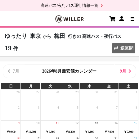
高速バス/夜行バス運行情報一覧
ゆったり
東京
梅田
から
行きの
高速バス・夜行バス
19
件
逆区間
7月
2026年8月最安値カレンダー
9月
日
月
火
水
木
金
土
26
27
28
29
30
31
1
2
3
4
5
6
7
8
9
10
11
12
13
14
15
￥9,900
￥11,500
￥9,900
￥8,300
￥6,000
￥7,900
￥7,900
16
17
18
19
20
21
22