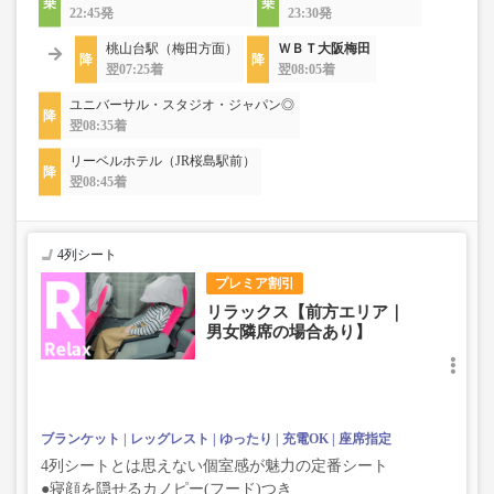
22:45発
23:30発
桃山台駅（梅田方面）
ＷＢＴ大阪梅田
翌07:25着
翌08:05着
ユニバーサル・スタジオ・ジャパン◎
翌08:35着
リーベルホテル（JR桜島駅前）
翌08:45着
4列シート
プレミア割引
リラックス【前方エリア｜
男女隣席の場合あり】
ブランケット
レッグレスト
ゆったり
充電OK
座席指定
4列シートとは思えない個室感が魅力の定番シート
●寝顔を隠せるカノピー(フード)つき