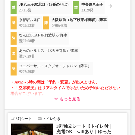
JR八王子駅北口（13番のりば）
中央道八王子
23:15発
23:29発
京都駅八条口
大阪駅前（地下鉄東梅田駅）/降車
翌05:52着
翌06:48着
なんばOCAT(JR難波駅)／降車
翌07:08着
あべのハルカス（JR天王寺駅）/降車
翌07:29着
ユニバーサル・スタジオ・ジャパン（降車）
翌07:59着
・AM2～5時の間は「予約・変更」が出来ません。
・「空席状況」はリアルタイムではないため予約いただけない
場合がございます。
もっと見る
・車両は予告なく変更となる場合がございます。これに伴い、
座席やシート設備が変更となる場合がございますので、あらか
じめご了承ください。
3列シート
トイレ付き
3列独立シート【トイレ付｜
充電OK｜wifiあり｜ゆった