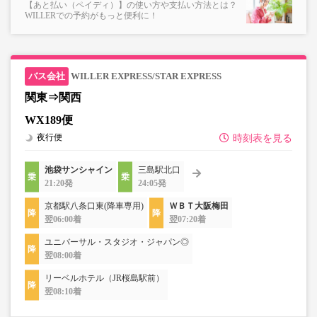
【あと払い（ペイディ）】の使い方や支払い方法とは？
WILLERでの予約がもっと便利に！
WILLER EXPRESS/STAR EXPRESS
関東⇒関西
WX189便
夜行便
時刻表を見る
池袋サンシャイン
三島駅北口
21:20発
24:05発
京都駅八条口東(降車専用)
ＷＢＴ大阪梅田
翌06:00着
翌07:20着
ユニバーサル・スタジオ・ジャパン◎
翌08:00着
リーベルホテル（JR桜島駅前）
翌08:10着