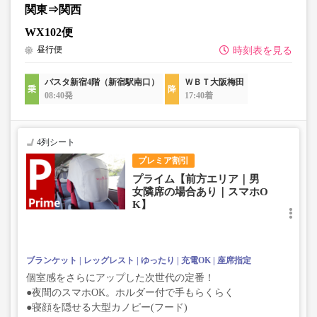
関東⇒関西
WX102便
昼行便
時刻表を見る
バスタ新宿4階（新宿駅南口）
ＷＢＴ大阪梅田
08:40発
17:40着
4列シート
プレミア割引
プライム【前方エリア｜男
女隣席の場合あり｜スマホO
K】
ブランケット
レッグレスト
ゆったり
充電OK
座席指定
個室感をさらにアップした次世代の定番！
●夜間のスマホOK。ホルダー付で手もらくらく
●寝顔を隠せる大型カノピー(フード)