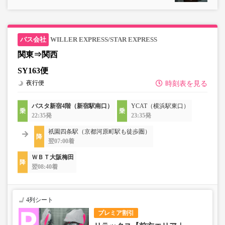
WILLER EXPRESS/STAR EXPRESS
関東⇒関西
SY163便
夜行便
時刻表を見る
バスタ新宿4階（新宿駅南口）
YCAT（横浜駅東口）
22:35発
23:35発
祇園四条駅（京都河原町駅も徒歩圏）
翌07:00着
ＷＢＴ大阪梅田
翌08:40着
4列シート
プレミア割引