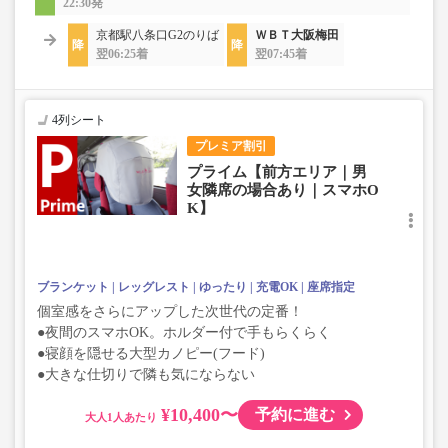
22:30発
京都駅八条口G2のりば
ＷＢＴ大阪梅田
翌06:25着
翌07:45着
4列シート
プレミア割引
プライム【前方エリア｜男
女隣席の場合あり｜スマホO
K】
ブランケット
レッグレスト
ゆったり
充電OK
座席指定
個室感をさらにアップした次世代の定番！
●夜間のスマホOK。ホルダー付で手もらくらく
●寝顔を隠せる大型カノピー(フード)
●大きな仕切りで隣も気にならない
¥10,400〜
予約に進む
大人