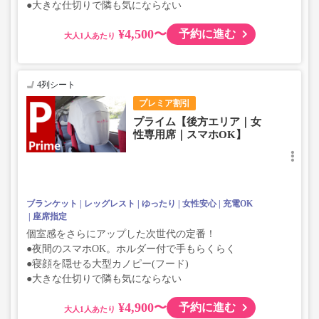
●大きな仕切りで隣も気にならない
¥4,500〜
予約に進む
大人
4列シート
プレミア割引
プライム【後方エリア｜女
性専用席｜スマホOK】
ブランケット
レッグレスト
ゆったり
女性安心
充電OK
座席指定
個室感をさらにアップした次世代の定番！
●夜間のスマホOK。ホルダー付で手もらくらく
●寝顔を隠せる大型カノピー(フード)
●大きな仕切りで隣も気にならない
¥4,900〜
予約に進む
大人