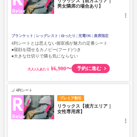
リラックス【前方エリア｜
男女隣席の場合あり】
ブランケット
レッグレスト
ゆったり
充電OK
座席指定
4列シートとは思えない個室感が魅力の定番シート
●寝顔を隠せるカノピー(フード)つき
●大きな仕切りで隣も気にならない
¥6,900〜
予約に進む
大人
4列シート
プレミア割引
リラックス【後方エリア｜
女性専用席】