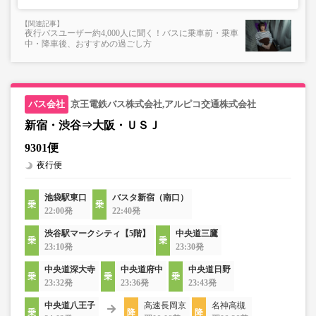
夜行バスユーザー約4,000人に聞く！バスに乗車前・乗車
中・降車後、おすすめの過ごし方
京王電鉄バス株式会社,アルピコ交通株式会社
新宿・渋谷⇒大阪・ＵＳＪ
9301便
夜行便
池袋駅東口
バスタ新宿（南口）
22:00発
22:40発
渋谷駅マークシティ【5階】
中央道三鷹
23:10発
23:30発
中央道深大寺
中央道府中
中央道日野
23:32発
23:36発
23:43発
中央道八王子
高速長岡京
名神高槻