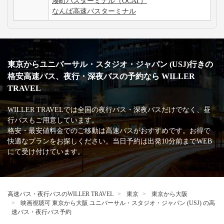
湊町バスターミナル（OCAT）
なんば高速バスターミナル
東京からユニバーサル・スタジオ・ジャパン (USJ)行きの
格安高速バス、夜行・深夜バスの予約なら WILLER
TRAVEL
WILLER TRAVELでは全国の夜行バス・深夜バスだけでなく、昼
行バスもご用意しています。
格安・最安値料金でのご移動は高速バスがおすすめです。お得で
快適なプランをお探しください。当日予約は出発10分前までWEB
にて受け付けています。
高速バス・夜行バスのWILLER TRAVEL
東京
東京から大阪
映画視聴可 東京から大阪 ユニバーサル・スタジオ・ジャパン (USJ) の高
速バス・夜行バス予約