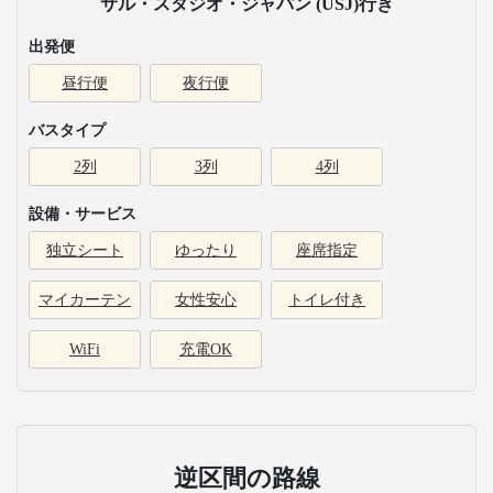
サル・スタジオ・ジャパン (USJ)行き
出発便
昼行便
夜行便
バスタイプ
2列
3列
4列
設備・サービス
独立シート
ゆったり
座席指定
マイカーテン
女性安心
トイレ付き
WiFi
充電OK
逆区間の路線