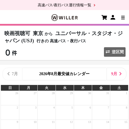
高速バス/夜行バス運行情報一覧
映画視聴可
東京
ユニバーサル・スタジオ・ジ
から
ャパン (USJ)
行きの
高速バス・夜行バス
逆区間
7月
2026年8月最安値カレンダー
9月
日
月
火
水
木
金
土
26
27
28
29
30
31
1
2
3
4
5
6
7
8
9
10
11
12
13
14
15