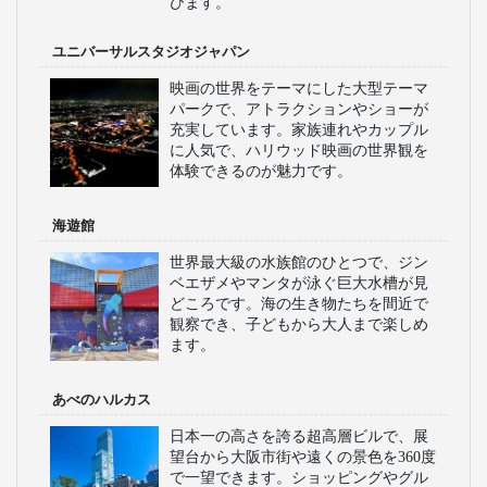
びます。
ユニバーサルスタジオジャパン
映画の世界をテーマにした大型テーマ
パークで、アトラクションやショーが
充実しています。家族連れやカップル
に人気で、ハリウッド映画の世界観を
体験できるのが魅力です。
海遊館
世界最大級の水族館のひとつで、ジン
ベエザメやマンタが泳ぐ巨大水槽が見
どころです。海の生き物たちを間近で
観察でき、子どもから大人まで楽しめ
ます。
あべのハルカス
日本一の高さを誇る超高層ビルで、展
望台から大阪市街や遠くの景色を360度
で一望できます。ショッピングやグル