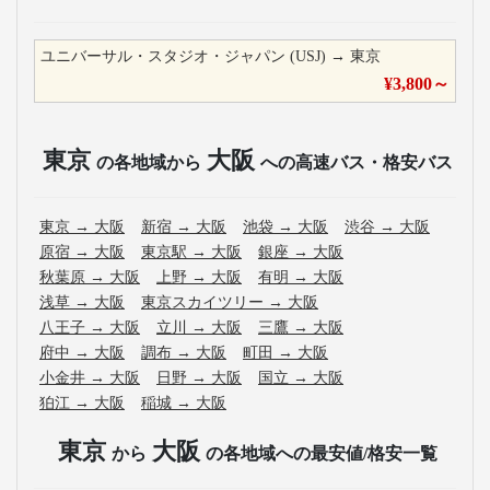
ユニバーサル・スタジオ・ジャパン (USJ)
→
東京
¥
3,800
～
東京
大阪
の各地域から
への高速バス・格安バス
東京
→
大阪
新宿
→
大阪
池袋
→
大阪
渋谷
→
大阪
原宿
→
大阪
東京駅
→
大阪
銀座
→
大阪
秋葉原
→
大阪
上野
→
大阪
有明
→
大阪
浅草
→
大阪
東京スカイツリー
→
大阪
八王子
→
大阪
立川
→
大阪
三鷹
→
大阪
府中
→
大阪
調布
→
大阪
町田
→
大阪
小金井
→
大阪
日野
→
大阪
国立
→
大阪
狛江
→
大阪
稲城
→
大阪
東京
大阪
から
の各地域への最安値/格安一覧