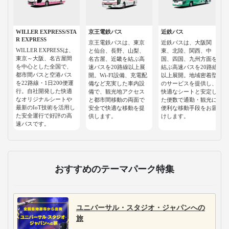
WILLER EXPRESS/STA
京王電鉄バス
近鉄バス
R EXPRESS
京王電鉄バスは、東京
近鉄バスは、大阪関
WILLER EXPRESSは、
と仙台、長野、山梨、
東、北陸、関西、中
東京～大阪、名古屋間
名古屋、近畿を結ぶ高
国、四国、九州方面を
を中心とした全国で、
速バスを20路線以上展
結ぶ高速バスを20路線
都市間バスと空港バス
開。Wi-FI設備、充電配
以上展開。地域密着型
を22路線・1日200便運
備など充実した車内設
のサービスを提供し、
行。自社開発した快適
備で、観光地アクセス
快適なシートと安定し
なオリジナルシートや
と都市間移動の両面で
た便数で通勤・観光に
最新のIoT技術を活用し
安全で快適な移動を提
便利な移動手段をお届
た安全運行で好評の高
供します。
けします。
速バスです。
おすすめのテーマパーク特集
ユニバーサル・スタジオ・ジャパンへの
旅