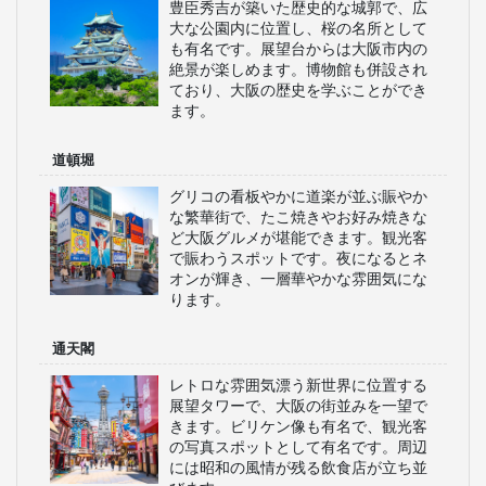
豊臣秀吉が築いた歴史的な城郭で、広
大な公園内に位置し、桜の名所として
も有名です。展望台からは大阪市内の
絶景が楽しめます。博物館も併設され
ており、大阪の歴史を学ぶことができ
ます。
道頓堀
グリコの看板やかに道楽が並ぶ賑やか
な繁華街で、たこ焼きやお好み焼きな
ど大阪グルメが堪能できます。観光客
で賑わうスポットです。夜になるとネ
オンが輝き、一層華やかな雰囲気にな
ります。
通天閣
レトロな雰囲気漂う新世界に位置する
展望タワーで、大阪の街並みを一望で
きます。ビリケン像も有名で、観光客
の写真スポットとして有名です。周辺
には昭和の風情が残る飲食店が立ち並