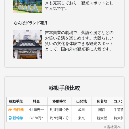
メも充実しており、観光スポットとし
て人気です。
なんばグランド花月
吉本興業の劇場で、落語や漫才などの
お笑い公演を楽しめます。大阪らしい
笑いの文化を体験できる観光スポット
として、国内外の観光客に人気です。
移動手段比較
移動手段
料金
移動時間
出発地
到着地
コメント
飛行機
4,410円〜
約1時間40分
成田
関西
手荷物検
新幹線
13,870円〜
約2時間30分
東京
新大阪
特大荷物
※当社調べ