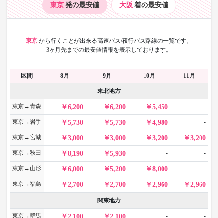
東京
発の最安値
大阪
着の最安値
東京
から
行くことが出来る高速バス/夜行バス路線の一覧です。
3ヶ月先までの最安値情報を表示しております。
区間
8月
9月
10月
11月
東北地方
東京→青森
-
6,200
6,200
5,450
東京→岩手
-
5,730
5,730
4,980
東京→宮城
3,000
3,000
3,200
3,200
東京→秋田
-
-
8,190
5,930
東京→山形
-
6,000
5,200
8,000
東京→福島
2,700
2,700
2,960
2,960
関東地方
東京→群馬
-
-
2,100
2,100