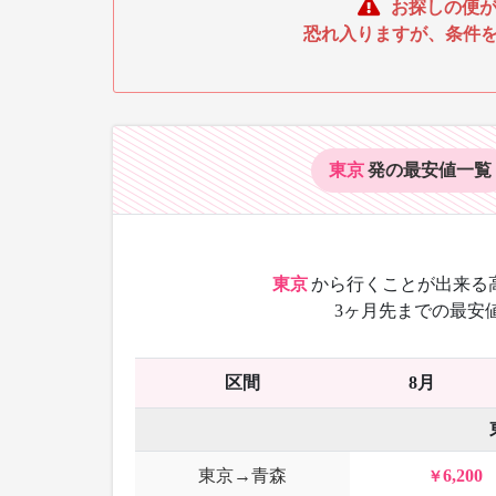
お探しの便が
恐れ入りますが、条件
東京
発の最安値
一覧
東京
から
行くことが出来る
3ヶ月先までの最安
区間
8月
東京→青森
6,200