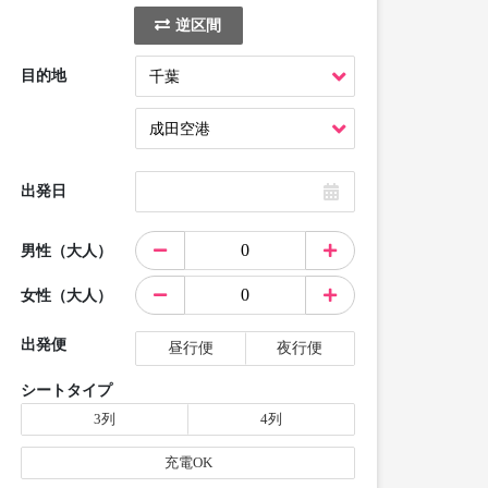
逆区間
目的地
出発日
男性（大人）
女性（大人）
出発便
昼行便
夜行便
シートタイプ
3列
4列
充電OK