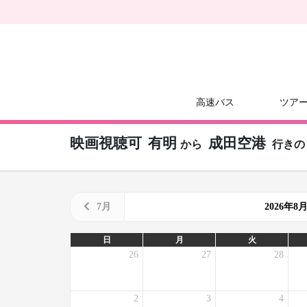
高速バス
ツア
映画視聴可
有明
成田空港
から
行きの
7月
2026年
日
月
火
26
27
28
2
3
4