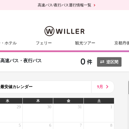
高速バス/夜行バス運行情報一覧
ー・ホテル
フェリー
観光ツアー
京都丹
高速バス・夜行バス
逆区間
8月最安値カレンダー
9月
水
木
金
土
29
30
31
1
5
6
7
8