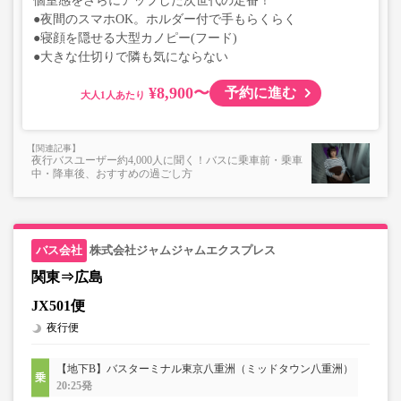
個室感をさらにアップした次世代の定番！
●夜間のスマホOK。ホルダー付で手もらくらく
●寝顔を隠せる大型カノピー(フード)
●大きな仕切りで隣も気にならない
¥8,900〜
予約に進む
大人
夜行バスユーザー約4,000人に聞く！バスに乗車前・乗車
中・降車後、おすすめの過ごし方
株式会社ジャムジャムエクスプレス
関東⇒広島
JX501便
夜行便
【地下B】バスターミナル東京八重洲（ミッドタウン八重洲）
20:25発