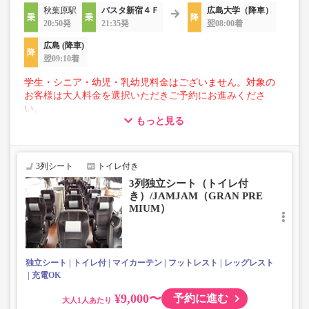
秋葉原駅
バスタ新宿４Ｆ
広島大学（降車）
20:50発
21:35発
翌08:00着
広島 (降車)
翌09:10着
学生・シニア・幼児・乳幼児料金はございません。対象の
お客様は大人料金を選択いただきご予約にお進みくださ
い。
もっと見る
【荷物について】
■トランクにてお預かりできる荷物
・3辺合計160cm以内、かつ10kg以下のものをおひとり様1
3列シート
トイレ付き
点
3列独立シート（トイレ付
■お預かりできない荷物（貴重品以外は車内持ち込みも不
き）/JAMJAM（GRAN PRE
可）
MIUM）
楽器・自転車（折りたたみ含む）・ボード等の大きな荷
物、壊れ物、危険物、貴重品、ペット、
上記「トランクにてお預かりできる荷物」の条件を満たさ
ないもの
独立シート
トイレ付
マイカーテン
フットレスト
レッグレスト
充電OK
¥9,000〜
予約に進む
大人