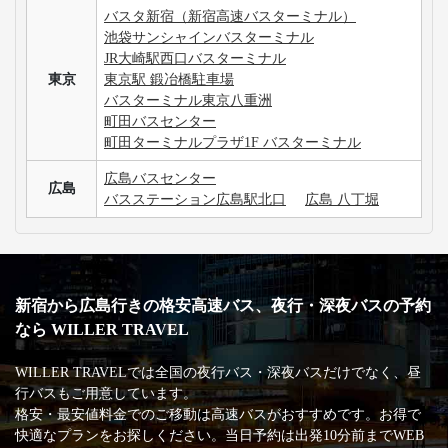
バスタ新宿（新宿高速バスターミナル）
池袋サンシャインバスターミナル
JR大崎駅西口バスターミナル
東京
東京駅 鍛冶橋駐車場
バスターミナル東京八重洲
町田バスセンター
町田ターミナルプラザ1F バスターミナル
広島バスセンター
広島
バスステーション広島駅北口
広島 八丁堀
新宿から広島行きの格安高速バス、夜行・深夜バスの予約
なら WILLER TRAVEL
WILLER TRAVELでは全国の夜行バス・深夜バスだけでなく、昼
行バスもご用意しています。
格安・最安値料金でのご移動は高速バスがおすすめです。お得で
快適なプランをお探しください。当日予約は出発10分前までWEB