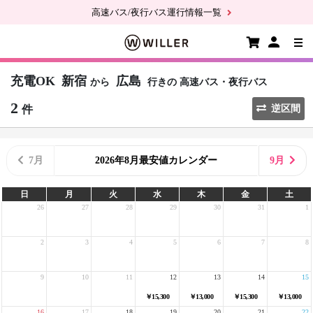
高速バス/夜行バス運行情報一覧
充電OK
新宿
広島
から
行きの
高速バス・夜行バス
2
件
逆区間
7月
2026年8月最安値カレンダー
9月
日
月
火
水
木
金
土
26
27
28
29
30
31
1
2
3
4
5
6
7
8
9
10
11
12
13
14
15
￥15,300
￥13,000
￥15,300
￥13,000
16
17
18
19
20
21
22