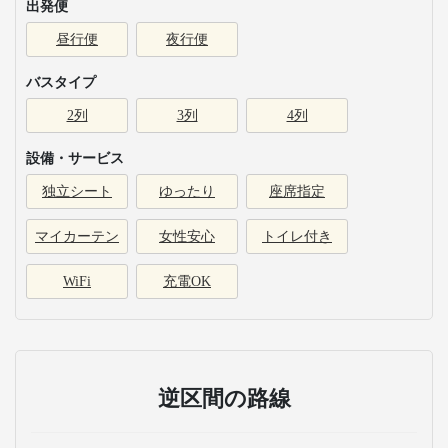
出発便
昼行便
夜行便
バスタイプ
2列
3列
4列
設備・サービス
独立シート
ゆったり
座席指定
マイカーテン
女性安心
トイレ付き
WiFi
充電OK
逆区間の路線