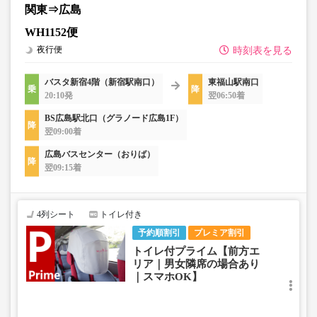
関東⇒広島
WH1152便
夜行便
時刻表を見る
バスタ新宿4階（新宿駅南口）
東福山駅南口
20:10発
翌06:50着
BS広島駅北口（グラノード広島1F）
翌09:00着
広島バスセンター（おりば）
翌09:15着
4列シート
トイレ付き
予約順割引
プレミア割引
トイレ付プライム【前方エ
リア｜男女隣席の場合あり
｜スマホOK】