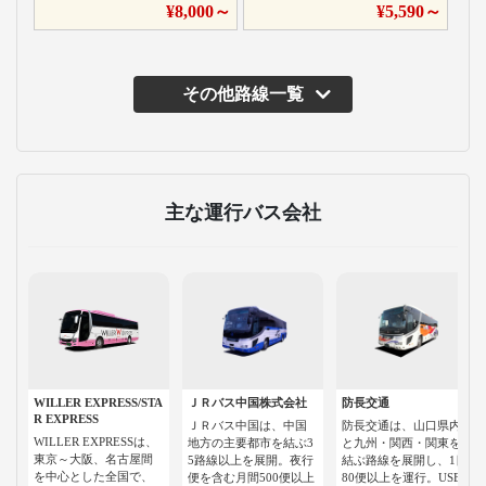
¥
8,000
～
¥
5,590
～
その他路線一覧
主な運行バス会社
WILLER EXPRESS/STA
ＪＲバス中国株式会社
防長交通
R EXPRESS
ＪＲバス中国は、中国
防長交通は、山口県内
WILLER EXPRESSは、
地方の主要都市を結ぶ3
と九州・関西・関東を
東京～大阪、名古屋間
5路線以上を展開。夜行
結ぶ路線を展開し、1日
を中心とした全国で、
便を含む月間500便以上
80便以上を運行。USB