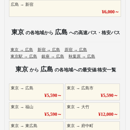
広島
→
新宿
¥
6,000
～
東京
広島
の各地域から
への高速バス・格安バス
東京
→
広島
新宿
→
広島
原宿
→
広島
東京駅
→
広島
銀座
→
広島
秋葉原
→
広島
東京
広島
から
の各地域への最安値/格安一覧
東京
→
広島
東京
→
広島市
¥
5,590
～
¥
5,590
～
東京
→
福山
東京
→
大竹
¥
5,590
～
¥
12,000
～
東京
→
東広島
東京
→
府中町