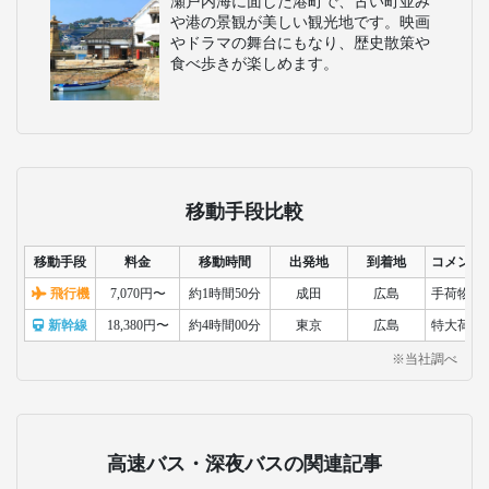
瀬戸内海に面した港町で、古い町並み
や港の景観が美しい観光地です。映画
やドラマの舞台にもなり、歴史散策や
食べ歩きが楽しめます。
移動手段比較
移動手段
料金
移動時間
出発地
到着地
コメント
飛行機
7,070円〜
約1時間50分
成田
広島
手荷物検
新幹線
18,380円〜
約4時間00分
東京
広島
特大荷物
※当社調べ
高速バス・深夜バスの関連記事