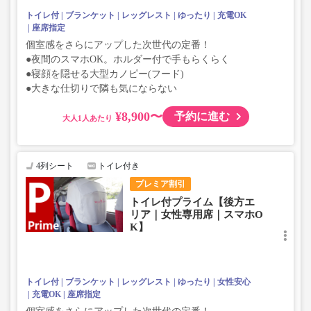
トイレ付
ブランケット
レッグレスト
ゆったり
充電OK
座席指定
個室感をさらにアップした次世代の定番！
●夜間のスマホOK。ホルダー付で手もらくらく
●寝顔を隠せる大型カノピー(フード)
●大きな仕切りで隣も気にならない
¥8,900〜
予約に進む
大人
4列シート
トイレ付き
プレミア割引
トイレ付プライム【後方エ
リア｜女性専用席｜スマホO
K】
トイレ付
ブランケット
レッグレスト
ゆったり
女性安心
充電OK
座席指定