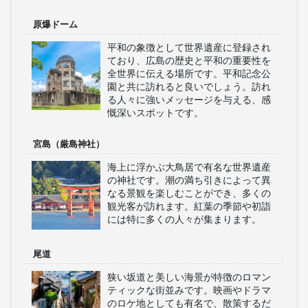
原爆ドーム
平和の象徴として世界遺産に登録され
ており、広島の歴史と平和の重要性を
全世界に伝える場所です。平和記念公
園と共に訪れると良いでしょう。訪れ
る人々に強いメッセージを与える、感
慨深いスポットです。
宮島（厳島神社）
海上に浮かぶ大鳥居で有名な世界遺産
の神社です。潮の満ち引きによって異
なる景観を楽しむことができ、多くの
観光客が訪れます。紅葉の季節や初詣
には特に多くの人々が集まります。
尾道
狭い坂道と美しい海景が特徴のロマン
ティックな街並みです。映画やドラマ
のロケ地としても有名で、散策するだ