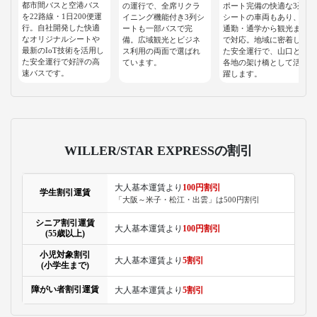
都市間バスと空港バス
の運行で、全席リクラ
ポート完備の快適な3列
を22路線・1日200便運
イニング機能付き3列シ
シートの車両もあり、
行。自社開発した快適
ートも一部バスで完
通勤・通学から観光ま
なオリジナルシートや
備。広域観光とビジネ
で対応。地域に密着し
最新のIoT技術を活用し
ス利用の両面で選ばれ
た安全運行で、山口と
た安全運行で好評の高
ています。
各地の架け橋として活
速バスです。
躍します。
WILLER/STAR EXPRESSの割引
大人基本運賃より
100円割引
学生割引運賃
「大阪～米子・松江・出雲」は500円割引
シニア割引運賃
大人基本運賃より
100円割引
(55歳以上)
小児対象割引
大人基本運賃より
5割引
(小学生まで)
障がい者割引運賃
大人基本運賃より
5割引