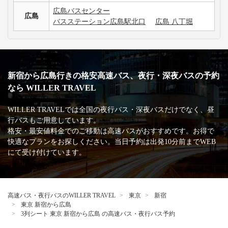
広島バスセンター
広島
バスステーション広島駅北口
広島 八丁堀
新宿から広島行きの格安高速バス、夜行・深夜バスの予約
なら WILLER TRAVEL
WILLER TRAVELでは全国の夜行バス・深夜バスだけでなく、昼
行バスもご用意しています。
格安・最安値料金でのご移動は高速バスがおすすめです。お得で
快適なプランをお探しください。当日予約は出発10分前までWEB
にて受け付けています。
高速バス・夜行バスのWILLER TRAVEL
東京
新宿
東京 新宿から広島
3列シート 東京 新宿から広島 の高速バス・夜行バス予約