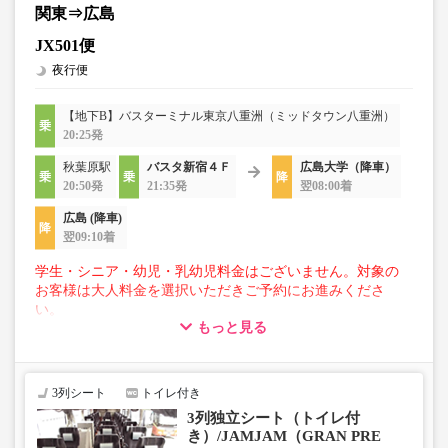
関東⇒広島
JX501便
夜行便
【地下B】バスターミナル東京八重洲（ミッドタウン八重洲）
20:25発
秋葉原駅
バスタ新宿４Ｆ
広島大学（降車）
20:50発
21:35発
翌08:00着
広島 (降車)
翌09:10着
学生・シニア・幼児・乳幼児料金はございません。対象の
お客様は大人料金を選択いただきご予約にお進みくださ
い。
もっと見る
【荷物について】
■トランクにてお預かりできる荷物
・3辺合計120cm以内、かつ10kg以下のものをおひとり様1
3列シート
トイレ付き
点
3列独立シート（トイレ付
■お預かりできない荷物（貴重品以外は車内持ち込みも不
き）/JAMJAM（GRAN PRE
可）