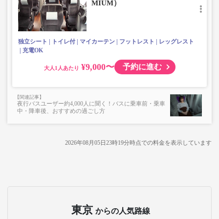
MIUM）
楽器・自転車（折りたたみ含む）・ボード等の大きな荷
物、壊れ物、危険物、貴重品、ペット、
上記「トランクにてお預かりできる荷物」の条件を満たさ
ないもの
独立シート
トイレ付
マイカーテン
フットレスト
レッグレスト
充電OK
¥9,000〜
予約に進む
大人
夜行バスユーザー約4,000人に聞く！バスに乗車前・乗車
中・降車後、おすすめの過ごし方
2026年08月05日23時19分
時点での料金を表示しています
東京
からの人気路線