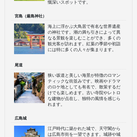
慨深いスポットです。
宮島（厳島神社）
海上に浮かぶ大鳥居で有名な世界遺産
の神社です。潮の満ち引きによって異
なる景観を楽しむことができ、多くの
観光客が訪れます。紅葉の季節や初詣
には特に多くの人々が集まります。
尾道
狭い坂道と美しい海景が特徴のロマン
ティックな街並みです。映画やドラマ
のロケ地としても有名で、散策するだ
けでも楽しめます。古い寺院やレトロ
な建物が点在し、独特の風情を感じら
れます。
広島城
江戸時代に築かれた城で、天守閣から
は広島市街を一望できます。城跡や城