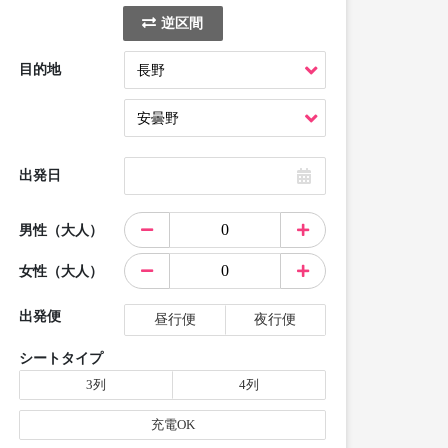
逆区間
目的地
出発日
男性（大人）
女性（大人）
出発便
昼行便
夜行便
シートタイプ
3列
4列
充電OK