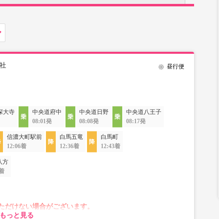
社
昼行便
深大寺
中央道府中
中央道日野
中央道八王子
08:01発
08:08発
08:17発
信濃大町駅前
白馬五竜
白馬町
12:06着
12:36着
12:43着
八方
8着
ただけない場合がございます。
もっと見る
が変動する場合がございます。