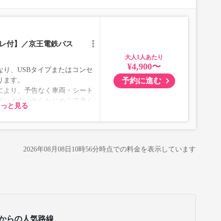
れに伴い、座席やシート設備が変更となる場合がございま
イレ付】／京王電鉄バス
大人
¥4,900〜
り、USBタイプまたはコンセ
予約に進む
ります。
により、予告なく車両・シート
ざいます。あらかじめご了承く
もっと見る
2026年08月08日10時56分
時点での料金を表示しています
からの人気路線