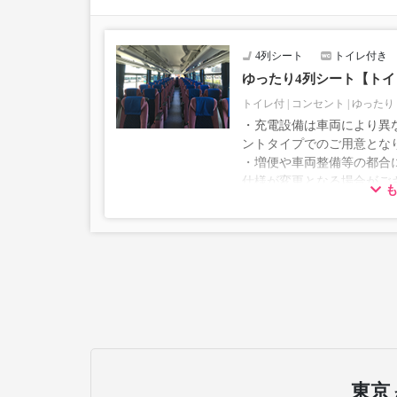
・車両は予告なく変更となる場合がございます。こ
すので、あらかじめご了承ください。
4列シート
トイレ付き
ゆったり4列シート【ト
トイレ付
コンセント
ゆったり
・充電設備は車両により異な
ントタイプでのご用意とな
・増便や車両整備等の都合
仕様が変更となる場合がご
ださい。
東京