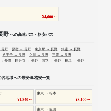
¥
4,600
～
長野
への高速バス・格安バス
→
長野
原宿
→
長野
東京駅
→
長野
銀座
→
長野
八王子
→
長野
立川
→
長野
三鷹
→
長野
→
長野
国分寺
→
長野
国立
→
長野
狛江
→
長野
の各地域への最安値/格安一覧
市
東京
→
松本
¥
1,840
～
¥
3,100
～
東京
→
飯田