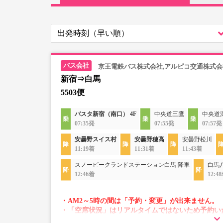
京王電鉄バス株式会社,アルピコ交通株式会
新宿⇒白馬
5503便
バスタ新宿（南口） 4F
中央道三鷹
中央道
07:35発
07:55発
07:57発
安曇野スイス村
安曇野穂高
安曇野松川
11:19着
11:31着
11:43着
スノーピークランドステーション白馬 降車
白馬
12:46着
12:4
・AM2～5時の間は「予約・変更」が出来ません。
・「空席状況」はリアルタイムではないため予約い
・変動運賃採用路線のため購入のタイミングで運賃