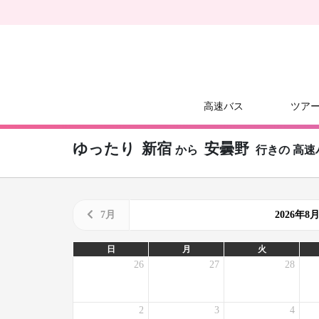
高速バス
ツア
ゆったり
新宿
安曇野
から
行きの
高速
7月
2026年
日
月
火
26
27
28
2
3
4