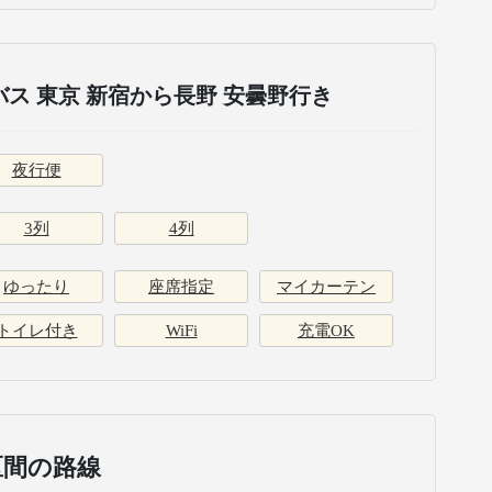
ス 東京 新宿から長野 安曇野行き
夜行便
3列
4列
ゆったり
座席指定
マイカーテン
トイレ付き
WiFi
充電OK
区間の路線