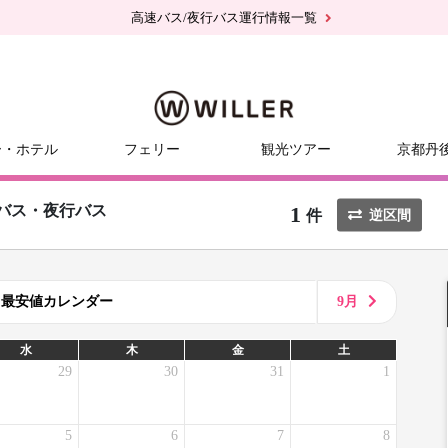
高速バス/夜行バス運行情報一覧
ー・ホテル
フェリー
観光ツアー
京都丹
1
バス・夜行バス
件
逆区間
8月最安値カレンダー
9月
水
木
金
土
29
30
31
1
5
6
7
8