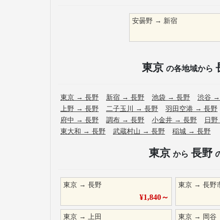
安曇野
→
新宿
東京
の各地域から
東京
→
長野
新宿
→
長野
池袋
→
長野
渋谷
上野
→
長野
二子玉川
→
長野
羽田空港
→
長野
府中
→
長野
調布
→
長野
小金井
→
長野
日野
東大和
→
長野
武蔵村山
→
長野
稲城
→
長野
東京
長野
から
東京
→
長野
東京
→
長野
¥
1,840
～
東京
→
上田
東京
→
岡谷