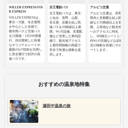
WILLER EXPRESS/STA
京王電鉄バス
アルピコ交通
R EXPRESS
京王電鉄バスは、東京
アルピコ交通は、長野
WILLER EXPRESSは、
と仙台、長野、山梨、
県内と首都圏を結ぶ路
東京～大阪、名古屋間
名古屋、近畿を結ぶ高
線など20路線以上を展
を中心とした全国で、
速バスを20路線以上展
開。上高地など観光地
都市間バスと空港バス
開。Wi-FI設備、充電配
へのアクセスに特化
を22路線・1日200便運
備など充実した車内設
し、3列独立シートと車
行。自社開発した快適
備で、観光地アクセス
内Wi-Fi完備など山岳観
なオリジナルシートや
と都市間移動の両面で
光の移動を快適にサポ
最新のIoT技術を活用し
安全で快適な移動を提
ートします。
た安全運行で好評の高
供します。
速バスです。
おすすめの温泉地特集
湯田中温泉の旅