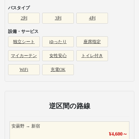
バスタイプ
2列
3列
4列
設備・サービス
独立シート
ゆったり
座席指定
マイカーテン
女性安心
トイレ付き
WiFi
充電OK
逆区間の路線
安曇野
→
新宿
¥
4,600
～