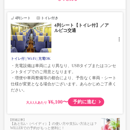
・変動運賃採用路線のため購入のタイミングで運賃が変動
する場合がございます。
・車両は予告なく変更となる場合がございます。これに伴
4列シート
トイレ付き
い、座席やシート設備が変更となる場合がございますの
4列シート【トイレ付】／ア
で、あらかじめご了承ください。
ルピコ交通
トイレ付
Wi-Fi
充電OK
・充電設備は車両により異なり、USBタイプまたはコンセ
ントタイプでのご用意となります。
・増便や車両整備等の都合により、予告なく車両・シート
仕様が変更となる場合がございます。あらかじめご了承く
ださい。
¥6,100〜
予約に進む
大人
【あと払い（ペイディ）】の使い方や支払い方法とは？
WILLERでの予約がもっと便利に！