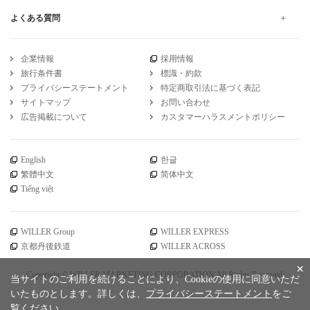
よくある質問
企業情報
採用情報
旅行条件書
標識・約款
プライバシーステートメント
特定商取引法に基づく表記
サイトマップ
お問い合わせ
広告掲載について
カスタマーハラスメントポリシー
English
한글
繁體中文
简体中文
Tiếng việt
WILLER Group
WILLER EXPRESS
京都丹後鉄道
WILLER ACROSS
×
Copyright © WILLER MARKETING CORPORATION All Rights Reserved.
当サイトのご利用を続けることにより、Cookieの使用に同意いただ
いたものとします。詳しくは、
プライバシーステートメント
をご
覧ください。