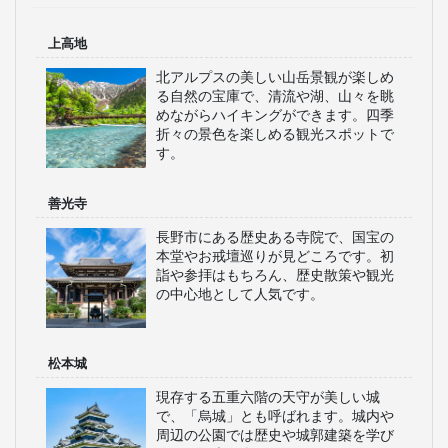
上高地
北アルプスの美しい山岳景観が楽しめ
る自然の宝庫で、清流や湖、山々を眺
めながらハイキングができます。四季
折々の景色を楽しめる観光スポットで
す。
善光寺
長野市にある歴史ある寺院で、国宝の
本堂やお戒壇巡りが見どころです。初
詣や参拝はもちろん、歴史散策や観光
の中心地として人気です。
松本城
現存する五重六階の天守が美しい城
で、「烏城」とも呼ばれます。城内や
周辺の公園では歴史や城郭建築を学び