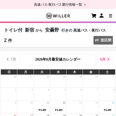
高速バス/夜行バス運行情報一覧
トイレ付
新宿
安曇野
から
行きの
高速バス・夜行バス
2
件
逆区間
7月
2026年8月最安値カレンダー
9月
日
月
火
水
木
金
土
26
27
28
29
30
31
1
2
3
4
5
6
7
8
9
10
11
12
13
14
15
￥6,400
￥6,400
￥6,400
16
17
18
19
20
21
22