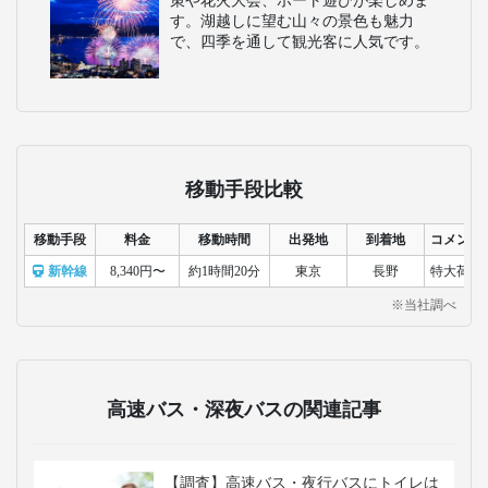
策や花火大会、ボート遊びが楽しめま
す。湖越しに望む山々の景色も魅力
で、四季を通して観光客に人気です。
移動手段比較
移動手段
料金
移動時間
出発地
到着地
コメント
新幹線
8,340円〜
約1時間20分
東京
長野
特大荷物
※当社調べ
高速バス・深夜バスの関連記事
【調査】高速バス・夜行バスにトイレは