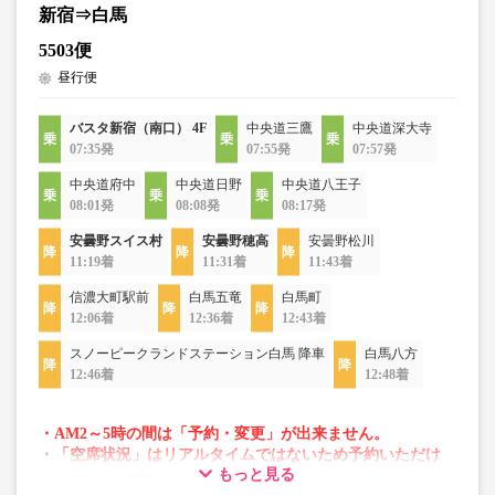
新宿⇒白馬
5503便
昼行便
バスタ新宿（南口） 4F
中央道三鷹
中央道深大寺
07:35発
07:55発
07:57発
中央道府中
中央道日野
中央道八王子
08:01発
08:08発
08:17発
安曇野スイス村
安曇野穂高
安曇野松川
11:19着
11:31着
11:43着
信濃大町駅前
白馬五竜
白馬町
12:06着
12:36着
12:43着
スノーピークランドステーション白馬 降車
白馬八方
12:46着
12:48着
・AM2～5時の間は「予約・変更」が出来ません。
・「空席状況」はリアルタイムではないため予約いただけ
もっと見る
ない場合がございます。