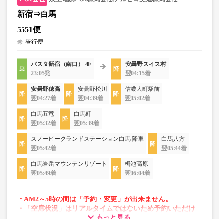
新宿⇒白馬
5551便
昼行便
バスタ新宿（南口） 4F
安曇野スイス村
23:05発
翌04:15着
安曇野穂高
安曇野松川
信濃大町駅前
翌04:27着
翌04:39着
翌05:02着
白馬五竜
白馬町
翌05:32着
翌05:39着
スノーピークランドステーション白馬 降車
白馬八方
翌05:42着
翌05:44着
白馬岩岳マウンテンリゾート
栂池高原
翌05:49着
翌06:04着
・AM2～5時の間は「予約・変更」が出来ません。
・「空席状況」はリアルタイムではないため予約いただけ
もっと見る
ない場合がございます。