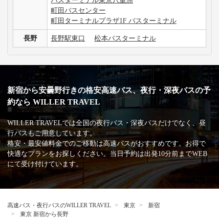
バスターミナル東京八重洲
町田バスセンター
町田ターミナルプラザ1F バスターミナル
長野
長野駅東口
松本バスターミナル
新宿から安曇野行きの格安高速バス、夜行・深夜バスの予
約なら WILLER TRAVEL
WILLER TRAVELでは全国の夜行バス・深夜バスだけでなく、昼
行バスもご用意しています。
格安・最安値料金でのご移動は高速バスがおすすめです。お得で
快適なプランをお探しください。当日予約は出発10分前までWEB
にて受け付けています。
高速バス・夜行バスのWILLER TRAVEL
東京
新宿
東京 新宿から長野