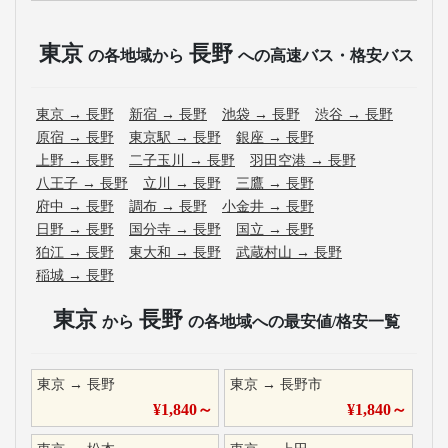
東京
長野
の各地域から
への高速バス・格安バス
東京
→
長野
新宿
→
長野
池袋
→
長野
渋谷
→
長野
原宿
→
長野
東京駅
→
長野
銀座
→
長野
上野
→
長野
二子玉川
→
長野
羽田空港
→
長野
八王子
→
長野
立川
→
長野
三鷹
→
長野
府中
→
長野
調布
→
長野
小金井
→
長野
日野
→
長野
国分寺
→
長野
国立
→
長野
狛江
→
長野
東大和
→
長野
武蔵村山
→
長野
稲城
→
長野
東京
長野
から
の各地域への最安値/格安一覧
東京
→
長野
東京
→
長野市
¥
1,840
～
¥
1,840
～