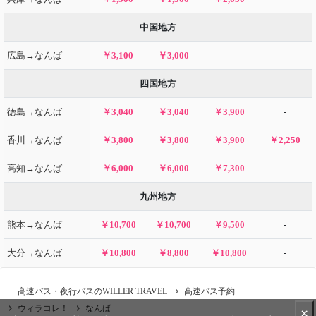
中国地方
広島→なんば
￥3,100
￥3,000
-
-
四国地方
徳島→なんば
￥3,040
￥3,040
￥3,900
-
香川→なんば
￥3,800
￥3,800
￥3,900
￥2,250
高知→なんば
￥6,000
￥6,000
￥7,300
-
九州地方
熊本→なんば
￥10,700
￥10,700
￥9,500
-
大分→なんば
￥10,800
￥8,800
￥10,800
-
高速バス・夜行バスのWILLER TRAVEL
高速バス予約
ウィラコレ！
なんば
×