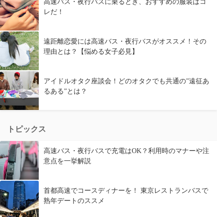
高速バス・夜行バスに乗るとき、おすすめの服装はコ
レだ！
遠距離恋愛には高速バス・夜行バスがオススメ！その
理由とは？【悩める女子必見】
アイドルオタク座談会！どのオタクでも共通の”遠征あ
るある”とは？
トピックス
高速バス・夜行バスで充電はOK？利用時のマナーや注
意点を一挙解説
首都高速でコースディナーを！ 東京レストランバスで
熟年デートのススメ