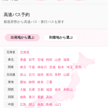
高速バス予約
都道府県から高速バス・夜行バスを探す
出発地から選ぶ
到着地から選ぶ
北海道
北海道
東北
青森
岩手
宮城
秋田
山形
福島
関東
東京
千葉
神奈川
茨城
栃木
埼玉
群馬
北信越
富山
石川
福井
新潟
長野
山梨
東海
愛知
静岡
岐阜
三重
関西
大阪
兵庫
京都
滋賀
奈良
和歌山
四国
徳島
香川
愛媛
高知
中国
広島
岡山
鳥取
島根
山口