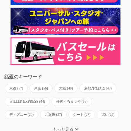
話題のキーワード
京都
(57)
東京
(56)
大阪
(48)
京都丹後鉄道
(48)
WILLER EXPRESS
(44)
丹後くろまつ号
(38)
ディズニー
(29)
北海道
(27)
シート
(27)
USJ
(25)
もっと見る