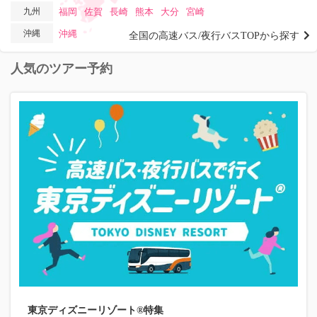
九州
福岡
佐賀
長崎
熊本
大分
宮崎
沖縄
沖縄
全国の高速バス/夜行バスTOPから探す
人気のツアー予約
東京ディズニーリゾート®特集