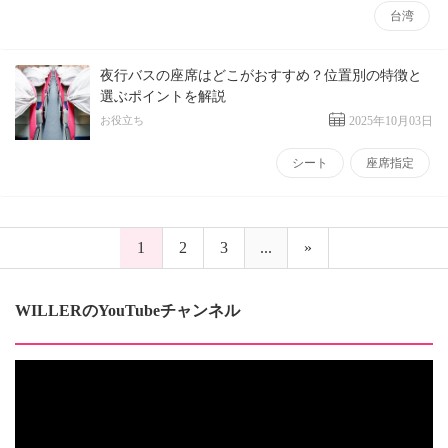
台湾
夜行バスの座席はどこがおすすめ？位置別の特徴と
選ぶポイントを解説
お役立ち
2025年10月03日
シート
座席指定
1
2
3
...
»
WILLERのYouTubeチャンネル