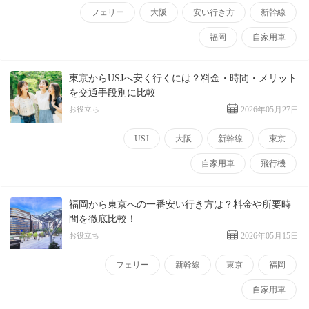
フェリー
大阪
安い行き方
新幹線
福岡
自家用車
東京からUSJへ安く行くには？料金・時間・メリット
を交通手段別に比較
お役立ち
2026年05月27日
USJ
大阪
新幹線
東京
自家用車
飛行機
福岡から東京への一番安い行き方は？料金や所要時
間を徹底比較！
お役立ち
2026年05月15日
フェリー
新幹線
東京
福岡
自家用車