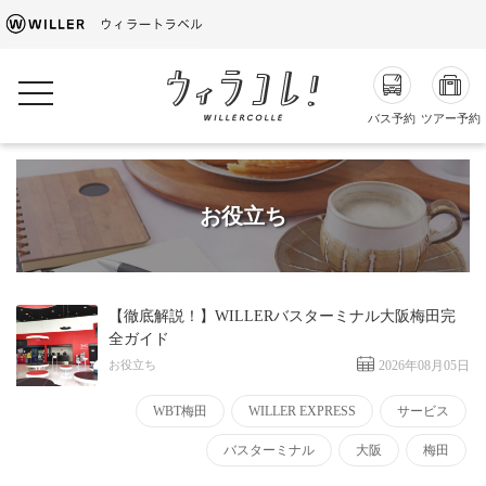
toggle navigation
バス予約
ツアー予約
お役立ち
【徹底解説！】WILLERバスターミナル大阪梅田完
全ガイド
お役立ち
2026年08月05日
WBT梅田
WILLER EXPRESS
サービス
バスターミナル
大阪
梅田