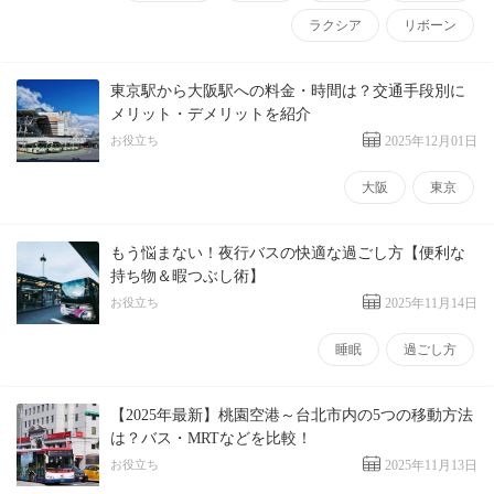
ラクシア
リボーン
東京駅から大阪駅への料金・時間は？交通手段別に
メリット・デメリットを紹介
お役立ち
2025年12月01日
大阪
東京
もう悩まない！夜行バスの快適な過ごし方【便利な
持ち物＆暇つぶし術】
お役立ち
2025年11月14日
睡眠
過ごし方
【2025年最新】桃園空港～台北市内の5つの移動方法
は？バス・MRTなどを比較！
お役立ち
2025年11月13日