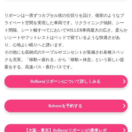
リボーンは一席ずつカプセル状の仕切りを設け、個室のようなプ
ライベート空間を実現した車両です。リクライニング傾斜、シー
ト間隔、シート幅すべてにおいてWILLER車両最大の広さ。柔らか
いシートやフットレストはベッドで寝ているような快適さがあ
り、心地よい眠りへと誘います。
その他にも収納式のテーブルやコンセントが装備され各種スペッ
クも充実。「移動＝疲れる」から「移動＝休息」という新しい提
案をする、高速バス・夜行バスです。
ReBorn(リボーン)について詳しくみる
Rebornを予約する
【大阪⇔東京】ReBorn(リボーン)の乗車レポ