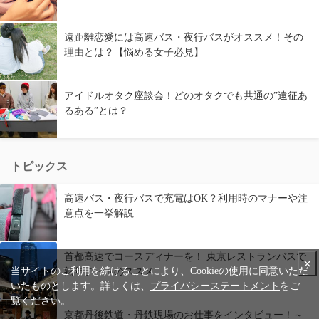
遠距離恋愛には高速バス・夜行バスがオススメ！その
理由とは？【悩める女子必見】
アイドルオタク座談会！どのオタクでも共通の”遠征あ
るある”とは？
トピックス
高速バス・夜行バスで充電はOK？利用時のマナーや注
意点を一挙解説
首都高速でコースディナーを！ 東京レストランバスで
×
当サイトのご利用を続けることにより、Cookieの使用に同意いただ
熟年デートのススメ
いたものとします。詳しくは、
プライバシーステートメント
をご
覧ください。
京都丹後鉄道・丹鉄現場のお仕事をインタビュー！～