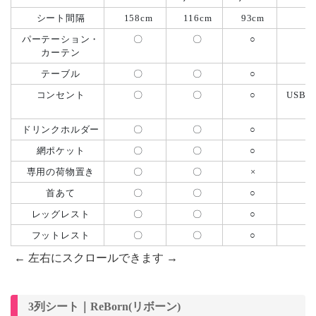
シート間隔
158cm
116cm
93cm
パーテーション・
〇
〇
○
カーテン
テーブル
〇
〇
○
コンセント
〇
〇
○
USB
ドリンクホルダー
〇
〇
○
網ポケット
〇
〇
○
専用の荷物置き
〇
〇
×
首あて
〇
〇
○
レッグレスト
〇
〇
○
フットレスト
〇
〇
○
3列シート｜ReBorn(リボーン)