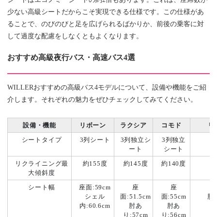
少ない高級シートだからこそ実現できる仕様です。この仕様があ
ることで、のびのびと足を広げられるばかりか、前後の乗客に対
して過度な配慮をしなくともよくなります。
おすすめ高級夜行バス・高速バス4選
WILLERおすすめの高級バス4モデルについて、設備や機能をご紹
介します。それぞれの魅力をぜひチェックしてみてください。
設備・機能
リボーン
ラクシア
コモド
リ
シートタイプ
3列シート
3列独立シ
3列独立
ート
シート
リクライニング最
約155度
約145度
約140度
大傾斜度
シート幅
座面:59cm
座
座
座
シェル
面:51.5cm
面:55cm
肘
内:60.6cm
肘あ
肘あ
り:57cm
り:56cm