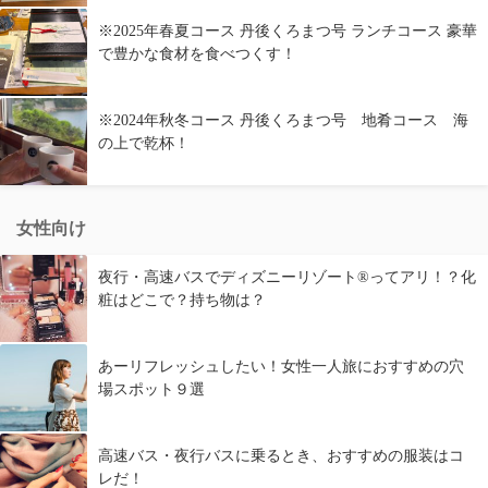
※2025年春夏コース 丹後くろまつ号 ランチコース 豪華
で豊かな食材を食べつくす！
※2024年秋冬コース 丹後くろまつ号 地肴コース 海
の上で乾杯！
女性向け
夜行・高速バスでディズニーリゾート®ってアリ！？化
粧はどこで？持ち物は？
あーリフレッシュしたい！女性一人旅におすすめの穴
場スポット９選
高速バス・夜行バスに乗るとき、おすすめの服装はコ
レだ！