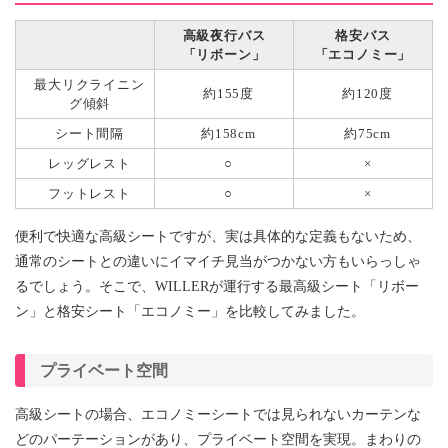
高級夜行バス
格安バス
「リボーン」
「エコノミー」
最大リクライニン
約155度
約120度
グ傾斜
シート間隔
約158cm
約75cm
レッグレスト
○
×
フットレスト
○
×
便利で快適な高級シートですが、実は具体的な定義もないため、
通常のシートとの違いにイマイチ見当がつかない方もいらっしゃ
るでしょう。そこで、WILLERが運行する最高級シート「リボー
ン」と格安シート「エコノミー」を比較してみました。
プライベート空間
高級シートの場合、エコノミーシートでは見られないカーテンな
どのパーテーションがあり、プライベート空間を実現。まわりの