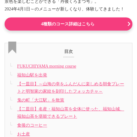
景色を楽しむことができる「丹後くろまつ号」。
2024年4月1日～のメニューが新しくなり、体験してきました！
4種類のコース詳細はこちら
目次
FUKUCHIYAMA morning course
福知山駅を出発
【一皿目】～山海の幸をふんだんに楽しめる朝食プレー
トと明智家の家紋を刻印したフォッカチャ～
鬼の町「大江駅」を散策
【二皿目】名産・福知山茶を全体に使った、福知山城、
福知山茶を堪能できるプレート
食後のコーヒー
お土産