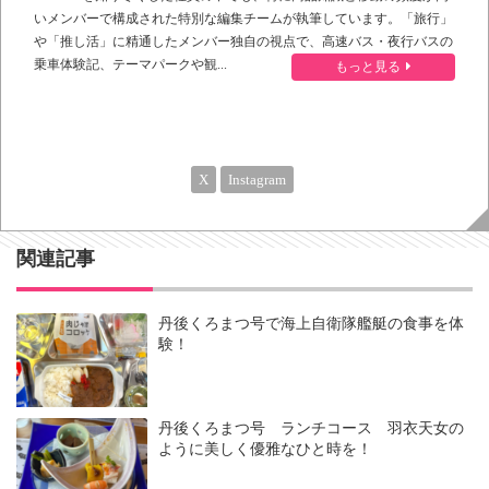
いメンバーで構成された特別な編集チームが執筆しています。「旅行」
や「推し活」に精通したメンバー独自の視点で、高速バス・夜行バスの
乗車体験記、テーマパークや観...
もっと見る
X
Instagram
関連記事
丹後くろまつ号で海上自衛隊艦艇の食事を体
験！
丹後くろまつ号 ランチコース 羽衣天女の
ように美しく優雅なひと時を！