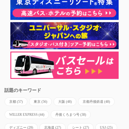
話題のキーワード
京都
(57)
東京
(56)
大阪
(48)
京都丹後鉄道
(48)
WILLER EXPRESS
(44)
丹後くろまつ号
(38)
ディズニー
(29)
北海道
(27)
シート
(27)
USJ
(25)