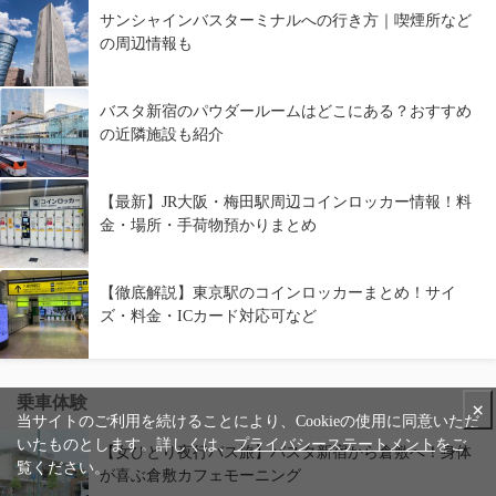
サンシャインバスターミナルへの行き方｜喫煙所など
の周辺情報も
バスタ新宿のパウダールームはどこにある？おすすめ
の近隣施設も紹介
【最新】JR大阪・梅田駅周辺コインロッカー情報！料
金・場所・手荷物預かりまとめ
【徹底解説】東京駅のコインロッカーまとめ！サイ
ズ・料金・ICカード対応可など
乗車体験
×
当サイトのご利用を続けることにより、Cookieの使用に同意いただ
いたものとします。詳しくは、
プライバシーステートメント
をご
【女ひとり夜行バス旅】バスタ新宿から倉敷へ！身体
覧ください。
が喜ぶ倉敷カフェモーニング