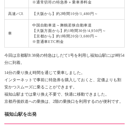
※通常切符の特急券＋乗車券料金
高速バス
【大阪から】約2時間10分/1,480円～
中国自動車道～舞鶴若狭自動車道
【大阪方面から】約1時間30分/4,950円～
車
【京都から】約1時間20分/3,680円～
※普通車ETC料金
今回は京都駅8:38発の特急はしだて1号を利用し福知山駅には9時54
分に到着。
14分の乗り換え時間を通じて乗車しました。
インターネットで事前に特急券を購入しておくと、定価よりも割
安かつスムーズに乗ることができます。
福知山駅までは乗り換え不要で、快適に移動できました。
京都丹後鉄道への乗換は、2階の乗換口を利用するのが便利です。
福知山駅を出発