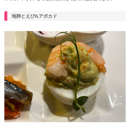
地卵とえび&アボカド