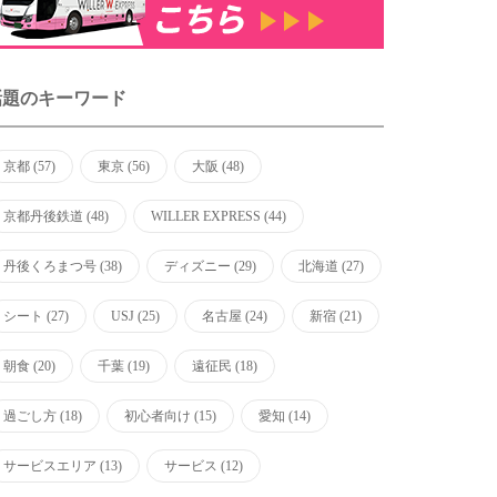
話題のキーワード
京都
(57)
東京
(56)
大阪
(48)
京都丹後鉄道
(48)
WILLER EXPRESS
(44)
丹後くろまつ号
(38)
ディズニー
(29)
北海道
(27)
シート
(27)
USJ
(25)
名古屋
(24)
新宿
(21)
朝食
(20)
千葉
(19)
遠征民
(18)
過ごし方
(18)
初心者向け
(15)
愛知
(14)
サービスエリア
(13)
サービス
(12)