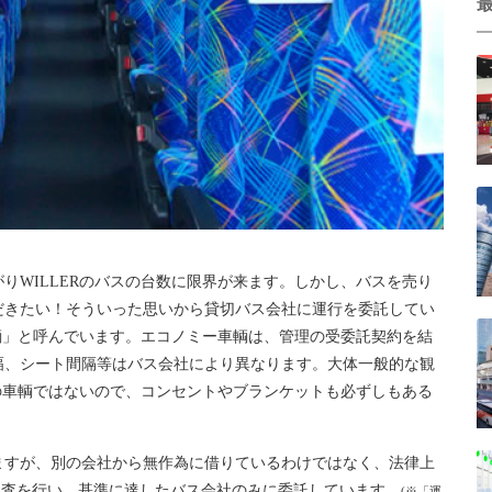
りWILLERのバスの台数に限界が来ます。しかし、バスを売り
だきたい！そういった思いから貸切バス会社に運行を委託してい
車輌」と呼んでいます。エコノミー車輌は、管理の受委託契約を結
幅、シート間隔等はバス会社により異なります。大体一般的な観
Rの車輌ではないので、コンセントやブランケットも必ずしもある
ますが、別の会社から無作為に借りているわけではなく、
法律上
の監査を行い、基準に達したバス会社のみに委託しています。
(※「
運