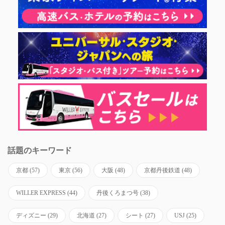
話題のキーワード
京都
(57)
東京
(56)
大阪
(48)
京都丹後鉄道
(48)
WILLER EXPRESS
(44)
丹後くろまつ号
(38)
ディズニー
(29)
北海道
(27)
シート
(27)
USJ
(25)