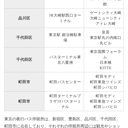
館
·ゲートシティ大崎
JR大崎駅西口ター
品川区
·大崎ニューシティ
ミナル
·アトレ大崎
·皇居
東京駅 鍛冶橋駐車
千代田区
·東京駅丸の内南口
場
·丸ビル
·東京国際フォーラ
バスターミナル東
ム
千代田区
京八重洲
·日本橋
·KITTE
·町田モディ
町田市
町田バスセンター
·町田東急ツインズ
·町田シバヒロ
町田ターミナルプ
·町田モディ
町田市
ラザ1Fバスターミ
·町田東急ツインズ
ナル
·町田シバヒロ
東京の夜行バス停留所は、新宿区、豊島区、品川区、千代田区、
町田市に点在しており、それぞれの停留所周辺には観光やショッ