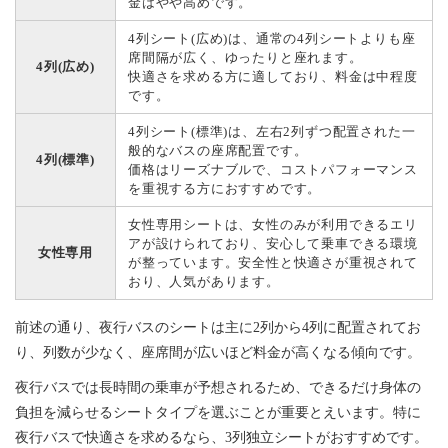
金はやや高めです。
4列シート(広め)は、通常の4列シートよりも座
席間隔が広く、ゆったりと座れます。
4列(広め)
快適さを求める方に適しており、料金は中程度
です。
4列シート(標準)は、左右2列ずつ配置された一
般的なバスの座席配置です。
4列(標準)
価格はリーズナブルで、コストパフォーマンス
を重視する方におすすめです。
女性専用シートは、女性のみが利用できるエリ
アが設けられており、安心して乗車できる環境
女性専用
が整っています。安全性と快適さが重視されて
おり、人気があります。
前述の通り、夜行バスのシートは主に2列から4列に配置されてお
り、列数が少なく、座席間が広いほど料金が高くなる傾向です。
夜行バスでは長時間の乗車が予想されるため、できるだけ身体の
負担を減らせるシートタイプを選ぶことが重要とえいます。特に
夜行バスで快適さを求めるなら、3列独立シートがおすすめです。