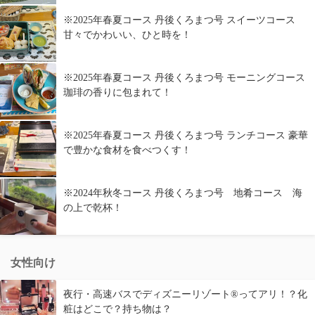
※2025年春夏コース 丹後くろまつ号 スイーツコース
甘々でかわいい、ひと時を！
※2025年春夏コース 丹後くろまつ号 モーニングコース
珈琲の香りに包まれて！
※2025年春夏コース 丹後くろまつ号 ランチコース 豪華
で豊かな食材を食べつくす！
※2024年秋冬コース 丹後くろまつ号 地肴コース 海
の上で乾杯！
女性向け
夜行・高速バスでディズニーリゾート®ってアリ！？化
粧はどこで？持ち物は？