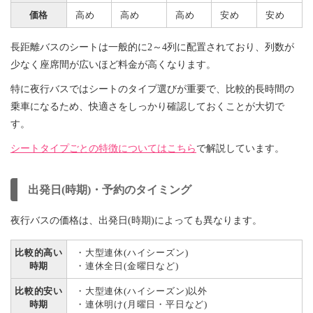
価格
高め
高め
高め
安め
安め
長距離バスのシートは一般的に2～4列に配置されており、列数が
少なく座席間が広いほど料金が高くなります。
特に夜行バスではシートのタイプ選びが重要で、比較的長時間の
乗車になるため、快適さをしっかり確認しておくことが大切で
す。
シートタイプごとの特徴についてはこちら
で解説しています。
出発日(時期)・予約のタイミング
夜行バスの価格は、出発日(時期)によっても異なります。
比較的高い
・大型連休(ハイシーズン)
時期
・連休全日(金曜日など)
比較的安い
・大型連休(ハイシーズン)以外
時期
・連休明け(月曜日・平日など)