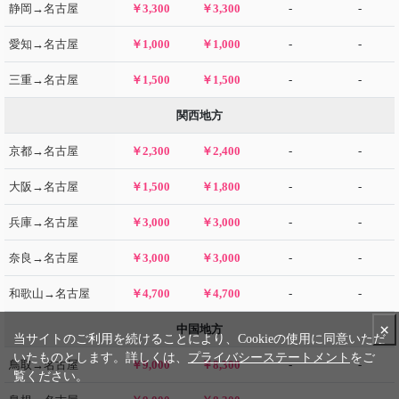
静岡→名古屋
￥3,300
￥3,300
-
-
愛知→名古屋
￥1,000
￥1,000
-
-
三重→名古屋
￥1,500
￥1,500
-
-
関西地方
京都→名古屋
￥2,300
￥2,400
-
-
大阪→名古屋
￥1,500
￥1,800
-
-
兵庫→名古屋
￥3,000
￥3,000
-
-
奈良→名古屋
￥3,000
￥3,000
-
-
和歌山→名古屋
￥4,700
￥4,700
-
-
×
中国地方
当サイトのご利用を続けることにより、Cookieの使用に同意いただ
いたものとします。詳しくは、
プライバシーステートメント
をご
鳥取→名古屋
￥9,000
￥8,300
-
-
覧ください。