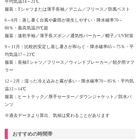
平均気温14～21℃
服装：Tシャツまたは薄手長袖／デニム／フリース／防風ベスト
6～8月：蒸し暑く台風や豪雨が発生しやすい・降水確率70～
80％・最高気温29℃超
服装：速乾半袖／薄手長ズボン／通気性パーカー／帽子／UV対策
9～11月：比較的安定し蒸し暑さが和らぐ・降水確率65～75％・平
均気温17～23℃
服装：長袖Tシャツ／フリース／ウィンドブレーカー／朝夕用マフ
ラー
12～2月：湿った冷え込みと霧が多い・降水確率70～85％・平均気
温12～14℃
服装：ヒートテック／厚手セーター／ダウンジャケット／防水パ
ンツ
※過去データより算出、気候は変わることがあります
おすすめの時間帯