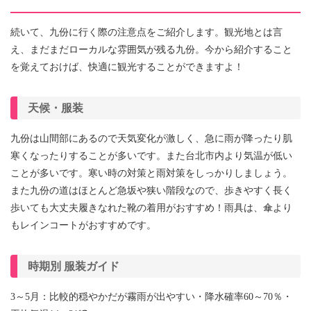
続いて、
九份に行く際の注意点をご紹介します。観光地とは言
え、まだまだローカルな雰囲気が残る九份。今から紹介すること
を覚えておけば、快適に観光することができますよ！
天候・服装
九份は山間部にあるので天気変化が激しく、急に雨が降ったり肌
寒くなったりすることが多いです。また台北市内より気温が低い
ことが多いです。寒い時の対策と雨対策をしっかりしましょう。
また九份の道はほとんど急坂や狭い階段なので、歩きやすく長く
歩いて
も大丈夫履きなれた靴の着用がおすすめ！雨具は、傘より
もレインコートがおすすめです。
時期別 服装ガイド
3～5月：比較的穏やかだが霧雨が出やすい・降水確率60～70％・