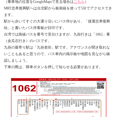
（乗車地の位置をGoogleMapsで見る場合は
こちら
）
MRT忠孝復興駅へは台北駅から板南線を使って5分でアクセスでき
ます。
駅から歩いてすぐの大通り沿いにバス停があり、「捷運忠孝復興
站」と書いたバス停看板が目印です。
台湾では路線バスを番号で見分けますが、九份行きは「1062」番
（金瓜石行き）のバスです。
九份の最寄り駅は「九份老街」駅です。アナウンスが聞き取れな
いこともあると思うので、バス車内の掲示板や地図を見ながら確
認しましょう。
下車の際は、降車ボタンを押して知らせる必要があります。