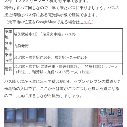
ス停 (ファミリーマート横)から乗車できます。
料金はすべて同じなので、早く来たバスに乗りましょう。バスの
接近情報はバス停にある電光掲示板で確認できます。
（乗車地の位置をGoogleMapsで見る場合は
こちら
）
乗車
瑞芳駅徒歩3分 「瑞芳火車站」バス停
地
降車
九份老街
地
乗車
台北駅～瑞芳駅約50分、瑞芳駅～九份約25分
時間
台北駅～瑞芳駅 普通列車・快速列車73元、特急列車114元/一人
運賃
（片道）、瑞芳駅～九份バス15元/一人（片道）
バス降り場から道に沿って徒歩約1分、セブンイレブンの横道が九
份老街の入口です、ここからは道がごつごつした狭い石道になる
ので、足元に注意しながら観光しましょう。