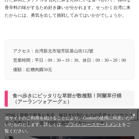
香辛料の味がするため好き嫌いが分かれます。せっかく台湾に来
たからには、勇気を出して挑戦してみてはいかがでしょうか。
アクセス：
台湾新北市瑞芳區基山街112號
営業時間：
平日：09：30～19：30、
休日：09：30～20：00
価額：
紅糟肉圓50元
食べ歩きにピッタリな草餅が数種類！阿蘭草仔粿
（アーランツォアーグェ）
×
3代続く草餅で有名な名店。毎日大行列なものの店員さんはサクサ
当サイトのご利用を続けることにより、Cookieの使用に同意いただ
クと手際がよく、並ぶ時間は想像より短かったです。
いたものとします。詳しくは、
プライバシーステートメント
をご
覧ください。