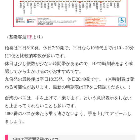
（基隆客運
HP
より）
始発は平日8:10発、休日7:50発で、平日なら10時代までは10～20分
に1便と比較的本数が多いです。
休日は少し便数が少ない時間帯があるので、HPで時刻表をよく確
認してから出かけるのがおすすめです。
九份発の最終便は平日18:35発、休日20:40発です。（※時刻表は変
わる可能性があります、最新の時刻表はHPをご確認ください。）
台湾のバスは、手を上げて「乗ります」という意思表示をしない
と止まってくれないことも多いです。
1062番のバスが来たら乗り逃さないよう、手を上げてアピールし
ましょう。
MRT西門駅発のバス