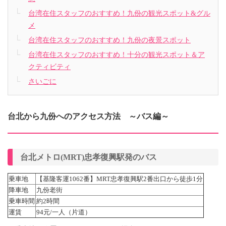
台湾在住スタッフのおすすめ！九份の観光スポット&グル
メ
台湾在住スタッフのおすすめ！九份の夜景スポット
台湾在住スタッフのおすすめ！十分の観光スポット＆ア
クティビティ
さいごに
台北から九份へのアクセス方法 ～バス編～
台北メトロ(MRT)忠孝復興駅発のバス
乗車地
【基隆客運1062番】MRT忠孝復興駅2番出口から
徒歩
1分
降車地
九份老街
乗車時間
約2時間
運賃
94元/一人（片道）