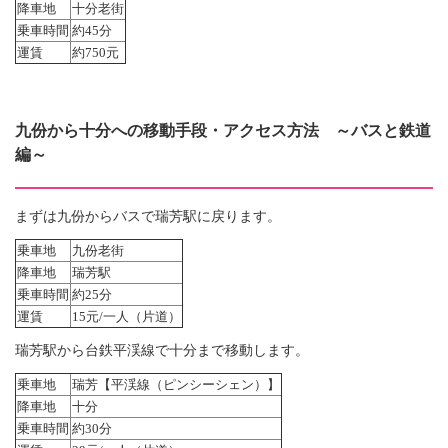
降車地
十分老街
乗車時間
約45分
運賃
約750元
九份から十分への移動手段・アクセス方法 ～バスと鉄道
編～
まずは九份からバスで
瑞芳駅に戻ります。
乗車地
九份老街
降車地
瑞芳駅
乗車時間
約25分
運賃
15元/一人（片道）
瑞芳駅から台鉄
平渓線
で
十分まで移動します。
乗車地
瑞芳【平渓線（ピンシーシェン）】
降車地
十分
乗車時間
約30分