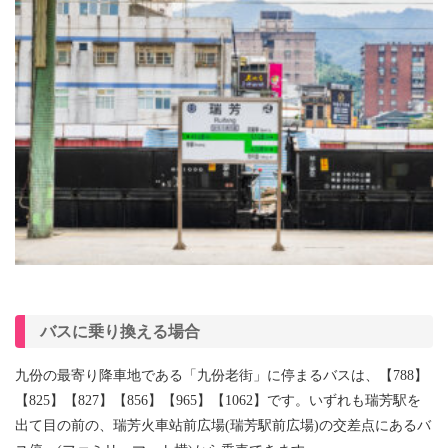
バスに乗り換える場合
九份の最寄り降車地である「九份老街」に停まるバスは、【788】
【825】【827】【856】【965】【1062】です。いずれも瑞芳駅を
出て目の前の、瑞芳火車站前広場(瑞芳駅前広場)の交差点にあるバ