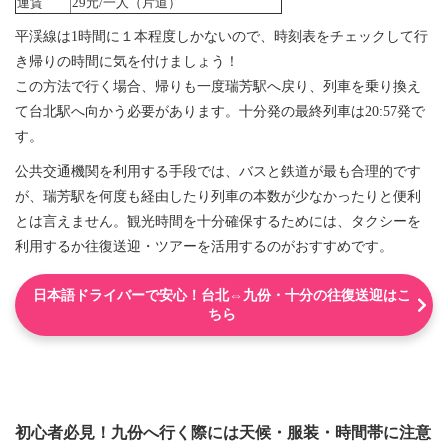
運賃
29元/一人（片道）
平渓線は1時間に１本程度しかないので、時刻表をチェックして行
き帰りの時間に気を付けましょう！
この方法で行く場合、帰りも一度瑞芳駅へ戻り、列車を乗り換え
て台北駅へ向かう必要があります。十分発の最終列車は20:57発で
す。
公共交通機関を利用する手段では、バスと鉄道が最も合理的です
が、瑞芳駅を何度も経由したり列車の本数が少なかったりと便利
とは言えません。観光時間を十分確保するためには、タクシーを
利用するか往復送迎・ツアーを活用するのがおすすめです。
日本語ドライバーで安心！台北⇔九份・十分の往復送迎はこ
ちら
初心者必見！九份へ行く際には天候・服装・時間帯に注意