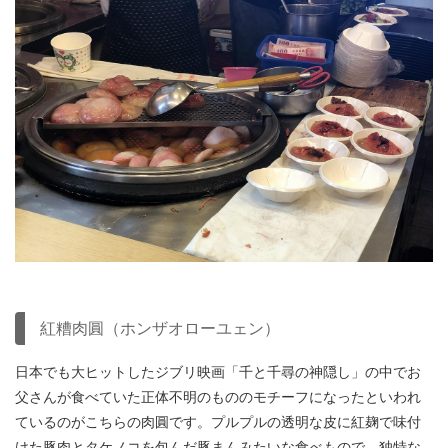
紅糟肉圓（ホンザオローユェン）
日本でも大ヒットしたジブリ映画「千と千尋の神隠し」の中でお
父さんが食べていた正体不明のもののモチーフになったといわれ
ているのがこちらの
肉圓
です。
プルプルの
透明な皮に紅麹で味付
けた豚肉とタケノコを包んだ豚まんみたいな食べもので、独特な