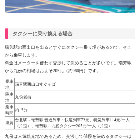
タクシーに乗り換える場合
瑞芳駅の西出口を出るとすぐにタクシー乗り場があるので、そこ
から乗車します。
料金はメーターを使わず交渉して決めることが多いです。瑞芳駅
から九份の相場はおよそ205元（約960円）です。
乗車
瑞芳駅西出口すぐそば
地
降車
九份老街
地
乗車
約15分
時間
台北駅～瑞芳駅 普通列車・快速列車73元、特急列車114元/一人
運賃
（片道）、瑞芳駅～九份タクシー205元/一人（片道）
九份は人気観光地であるため、交渉して値段を決めるタクシーは