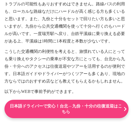
トラブルの可能性もありおすすめはできません。路線バスの利用
も、ローカルな路線なだけにハードルが高く感じる方も多くいる
と思います。また、九份と十分をセットで回りたい方も多いと思
いますが、九份から公共交通機関を使って十分へ行くのもハード
ルが高いです。一度瑞芳駅へ戻り、台鉄平溪線に乗り換える必要
がある上、平溪線は1時間に1本程度と本数が少ないです。
こうした交通機関の利便性を考えると、旅慣れている人にとって
も乗り換えやタクシーの乗車が不安な方にとっても、台北から九
份・十分へのアクセスは往復送迎やツアーを活用するのが便利で
す。日本語ガイドやドライバーがつくツアーも多くあり、現地の
方ならではのおすすめ店なども教えてもらえるかもしれません。
以下からWEBで事前予約ができます。
日本語ドライバーで安心！台北⇔九份・十分の往復送迎はこ
ちら