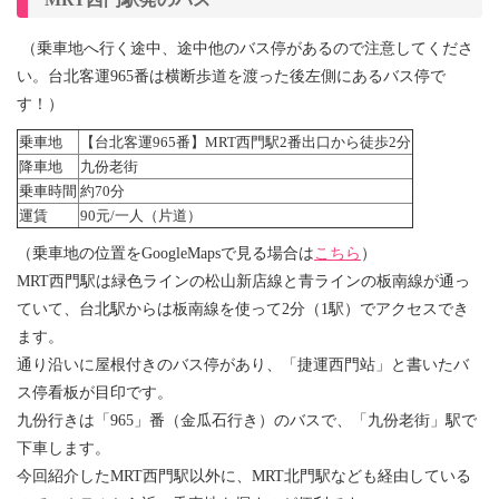
（乗車地へ行く途中、途中他のバス停があるので注意してくださ
い。
台北客運965番は
横断歩道を渡った後左側にあるバス停で
す！）
乗車地
【台北客運965番】MRT西門駅2番出口から
徒歩2分
降車地
九份老街
乗車時間
約70分
運賃
90元/一人（片道）
（乗車地の位置をGoogleMapsで見る場合は
こちら
）
MRT西門駅は緑色ラインの松山新店線と青ラインの板南線が通っ
ていて、台北駅からは板南線を使って2分（1駅）でアクセスでき
ます。
通り沿いに屋根付きのバス停があり、「捷運西門站」と書いたバ
ス停看板が目印です。
九份行きは「965」番（金瓜石行き）のバスで、「九份老街」駅で
下車します。
今回紹介したMRT西門駅以外に、MRT北門駅なども経由している