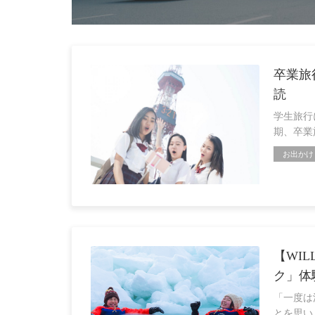
卒業旅
読
学生旅行
期、卒業
お出かけ
【WI
ク」体
「一度は
とを思い