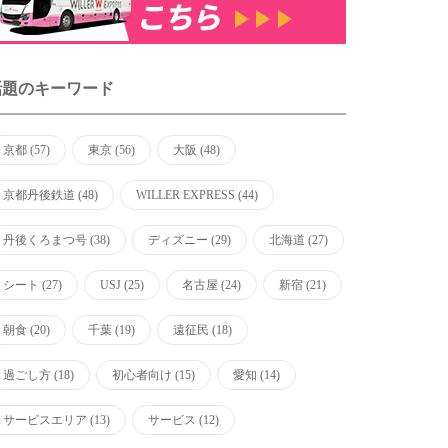
話題のキーワード
京都
(57)
東京
(56)
大阪
(48)
京都丹後鉄道
(48)
WILLER EXPRESS
(44)
丹後くろまつ号
(38)
ディズニー
(29)
北海道
(27)
シート
(27)
USJ
(25)
名古屋
(24)
新宿
(21)
朝食
(20)
千葉
(19)
遠征民
(18)
過ごし方
(18)
初心者向け
(15)
愛知
(14)
サービスエリア
(13)
サービス
(12)