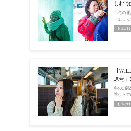
しむ2
「冬の北
ー無しで
お出かけ
【WI
原号」
冬の釧路
季ならで
お出かけ