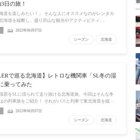
泊3日の旅！
海道を楽しみたい！」 そんな人にオススメなのがレンタカ
北海道を縦断し、盛り沢山な観光やアクティビティ…
2022年06月07日
シーズン
北海道
LLERで巡る北海道】レトロな機関車「SL冬の湿
に乗ってみた
湿原をSLに揺られて走り抜ける北海道旅、今回はそんな冬
はの列車旅をご紹介！ それがバスと列車で東北海道を縦…
2022年06月07日
シーズン
北海道