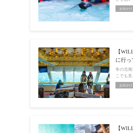
お出かけ
【WI
に行っ
冬の北海
こでも見
お出かけ
【WI