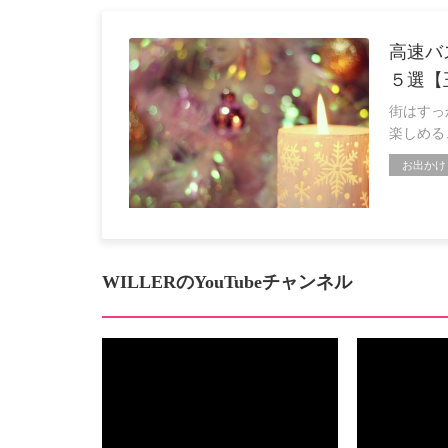
高速バ
５選【
街はすっ
楽しめる
お出かけ
WILLERのYouTubeチャンネル