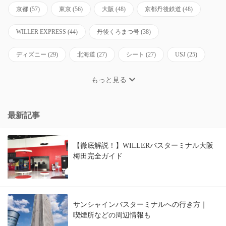
京都
(57)
東京
(56)
大阪
(48)
京都丹後鉄道
(48)
WILLER EXPRESS
(44)
丹後くろまつ号
(38)
ディズニー
(29)
北海道
(27)
シート
(27)
USJ
(25)
もっと見る
最新記事
【徹底解説！】WILLERバスターミナル大阪
梅田完全ガイド
サンシャインバスターミナルへの行き方｜
喫煙所などの周辺情報も