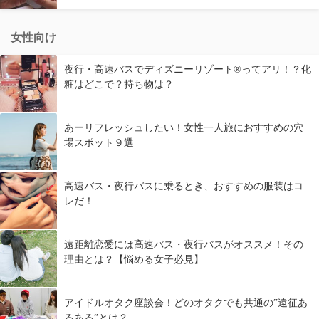
女性向け
夜行・高速バスでディズニーリゾート®ってアリ！？化
粧はどこで？持ち物は？
あーリフレッシュしたい！女性一人旅におすすめの穴
場スポット９選
高速バス・夜行バスに乗るとき、おすすめの服装はコ
レだ！
遠距離恋愛には高速バス・夜行バスがオススメ！その
理由とは？【悩める女子必見】
アイドルオタク座談会！どのオタクでも共通の”遠征あ
るある”とは？