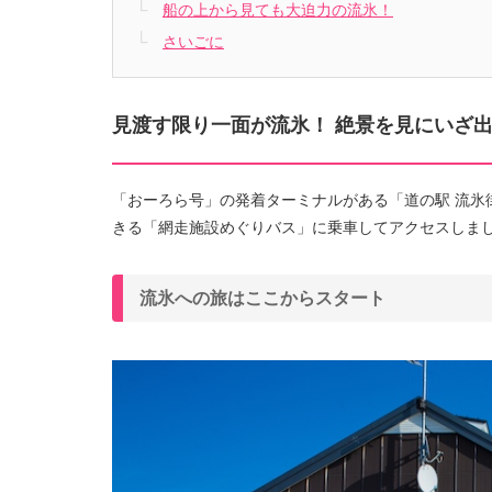
船の上から見ても大迫力の流氷！
さいごに
見渡す限り一面が流氷！ 絶景を見にいざ
「おーろら号」の発着ターミナルがある「道の駅 流氷
きる「網走施設めぐりバス」に乗車してアクセスしま
流氷への旅はここからスタート