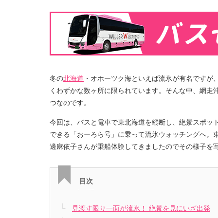
冬の
北海道
・オホーツク海といえば流氷が有名ですが
くわずかな数ヶ所に限られています。そんな中、網走
つなのです。
今回は、バスと電車で東北海道を縦断し、絶景スポッ
できる「おーろら号」に乗って流氷ウォッチングへ。
邊麻依子さんが乗船体験してきましたのでその様子を
目次
見渡す限り一面が流氷！ 絶景を見にいざ出発