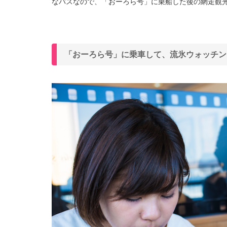
なパスなので、「おーろら号」に乗船した後の網走観
「おーろら号」に乗車して、流氷ウォッチン