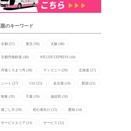
話題のキーワード
京都
(57)
東京
(56)
大阪
(48)
京都丹後鉄道
(48)
WILLER EXPRESS
(44)
丹後くろまつ号
(38)
ディズニー
(29)
北海道
(27)
シート
(27)
USJ
(25)
名古屋
(24)
新宿
(21)
朝食
(20)
千葉
(19)
遠征民
(18)
過ごし方
(18)
初心者向け
(15)
愛知
(14)
サービスエリア
(13)
サービス
(12)