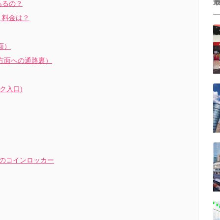
あるの？
・料金は？
面）
方面への通路裏）
ク入口)
辺のコインロッカー