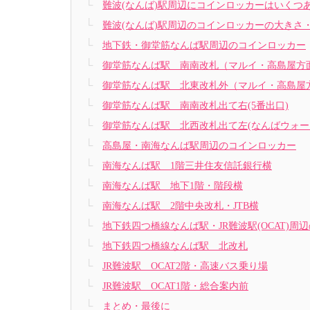
難波(なんば)駅周辺にコインロッカーはいくつ
難波(なんば)駅周辺のコインロッカーの大きさ
地下鉄・御堂筋なんば駅周辺のコインロッカー
御堂筋なんば駅 南南改札（マルイ・高島屋方
御堂筋なんば駅 北東改札外（マルイ・高島屋
御堂筋なんば駅 南南改札出て右(5番出口)
御堂筋なんば駅 北西改札出て左(なんばウォー
高島屋・南海なんば駅周辺のコインロッカー
南海なんば駅 1階三井住友信託銀行横
南海なんば駅 地下1階・階段横
南海なんば駅 2階中央改札・JTB横
地下鉄四つ橋線なんば駅・JR難波駅(OCAT)周
地下鉄四つ橋線なんば駅 北改札
JR難波駅 OCAT2階・高速バス乗り場
JR難波駅 OCAT1階・総合案内前
まとめ・最後に