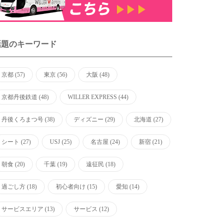
話題のキーワード
京都
(57)
東京
(56)
大阪
(48)
京都丹後鉄道
(48)
WILLER EXPRESS
(44)
丹後くろまつ号
(38)
ディズニー
(29)
北海道
(27)
シート
(27)
USJ
(25)
名古屋
(24)
新宿
(21)
朝食
(20)
千葉
(19)
遠征民
(18)
過ごし方
(18)
初心者向け
(15)
愛知
(14)
サービスエリア
(13)
サービス
(12)