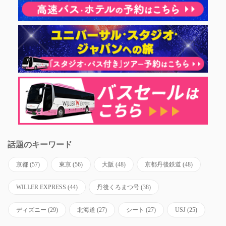
話題のキーワード
京都
(57)
東京
(56)
大阪
(48)
京都丹後鉄道
(48)
WILLER EXPRESS
(44)
丹後くろまつ号
(38)
ディズニー
(29)
北海道
(27)
シート
(27)
USJ
(25)