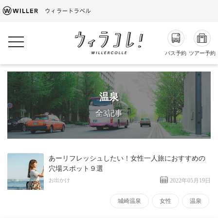
toggle navigation
バス予約
ツアー予約
温泉
全3記事
あーリフレッシュしたい！女性一人旅におすすめの
穴場スポット９選
お出かけ
2022年05月19日
城崎温泉
女性
温泉