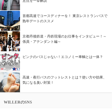
意点を一挙解説
首都高速でコースディナーを！ 東京レストランバスで
熟年デートのススメ
京都丹後鉄道・丹鉄現場のお仕事をインタビュー！～
係員・アテンダント編～
ピンクのバスじゃない！エコノミー車輌とは一体？
高速・夜行バスのフットレストとは？使い方や効果、
気になる臭い対策！
WILLERのSNS