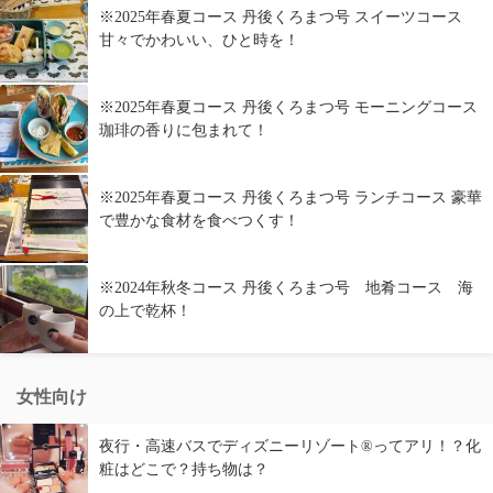
※2025年春夏コース 丹後くろまつ号 スイーツコース
甘々でかわいい、ひと時を！
※2025年春夏コース 丹後くろまつ号 モーニングコース
珈琲の香りに包まれて！
※2025年春夏コース 丹後くろまつ号 ランチコース 豪華
で豊かな食材を食べつくす！
※2024年秋冬コース 丹後くろまつ号 地肴コース 海
の上で乾杯！
女性向け
夜行・高速バスでディズニーリゾート®ってアリ！？化
粧はどこで？持ち物は？