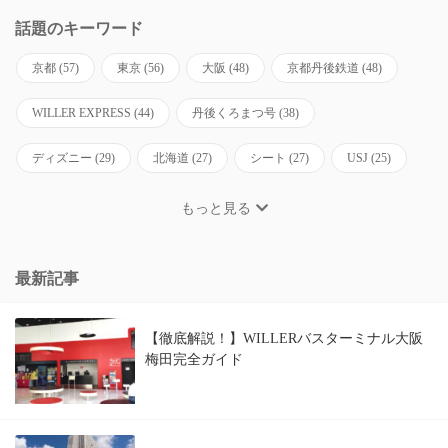
話題のキーワード
京都
(57)
東京
(56)
大阪
(48)
京都丹後鉄道
(48)
WILLER EXPRESS
(44)
丹後くろまつ号
(38)
ディズニー
(29)
北海道
(27)
シート
(27)
USJ
(25)
もっと見る
最新記事
【徹底解説！】WILLERバスターミナル大阪
梅田完全ガイド