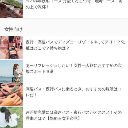
※2024年秋冬コース 丹後くろまつ号 地肴コース 海
の上で乾杯！
女性向け
夜行・高速バスでディズニーリゾート®ってアリ！？化
粧はどこで？持ち物は？
あーリフレッシュしたい！女性一人旅におすすめの穴
場スポット９選
高速バス・夜行バスに乗るとき、おすすめの服装はコ
レだ！
遠距離恋愛には高速バス・夜行バスがオススメ！その
理由とは？【悩める女子必見】