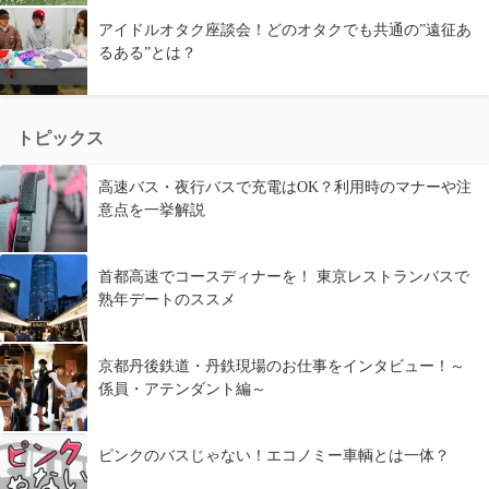
アイドルオタク座談会！どのオタクでも共通の”遠征あ
るある”とは？
トピックス
高速バス・夜行バスで充電はOK？利用時のマナーや注
意点を一挙解説
首都高速でコースディナーを！ 東京レストランバスで
熟年デートのススメ
京都丹後鉄道・丹鉄現場のお仕事をインタビュー！～
係員・アテンダント編～
ピンクのバスじゃない！エコノミー車輌とは一体？