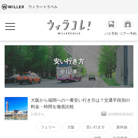
toggle navigation
バス予約
ツアー予約
安い行き方
全1記事
大阪から福岡への一番安い行き方は？交通手段別の
料金・時間を徹底比較
お役立ち
2026年06月04日
フェリー
大阪
安い行き方
新幹線