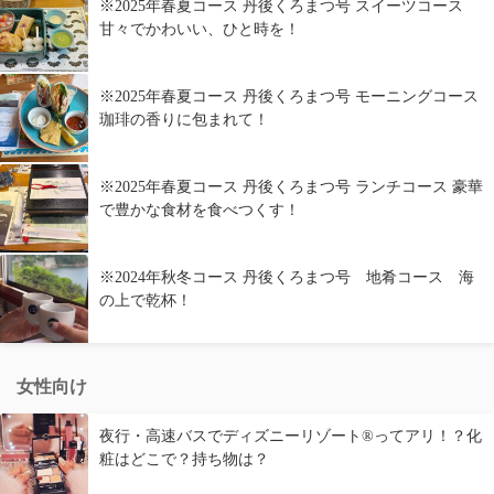
※2025年春夏コース 丹後くろまつ号 スイーツコース
甘々でかわいい、ひと時を！
※2025年春夏コース 丹後くろまつ号 モーニングコース
珈琲の香りに包まれて！
※2025年春夏コース 丹後くろまつ号 ランチコース 豪華
で豊かな食材を食べつくす！
※2024年秋冬コース 丹後くろまつ号 地肴コース 海
の上で乾杯！
女性向け
夜行・高速バスでディズニーリゾート®ってアリ！？化
粧はどこで？持ち物は？