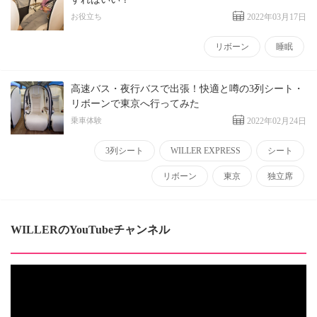
お役立ち
2022年03月17日
リボーン
睡眠
高速バス・夜行バスで出張！快適と噂の3列シート・
リボーンで東京へ行ってみた
乗車体験
2022年02月24日
3列シート
WILLER EXPRESS
シート
リボーン
東京
独立席
WILLERのYouTubeチャンネル