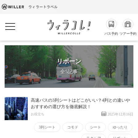
toggle navigation
バス予約
ツアー予約
リボーン
全5記事
高速バスの3列シートはどこがいい？4列との違いや
おすすめの選び方を徹底解説！
お役立ち
2025年12月16日
3列シート
コモド
シート
ゆったり