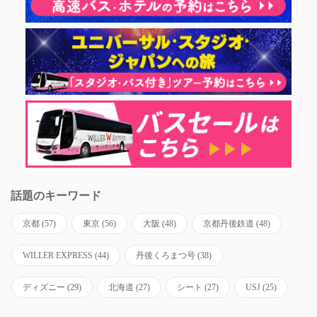
話題のキーワード
京都
(57)
東京
(56)
大阪
(48)
京都丹後鉄道
(48)
WILLER EXPRESS
(44)
丹後くろまつ号
(38)
ディズニー
(29)
北海道
(27)
シート
(27)
USJ
(25)