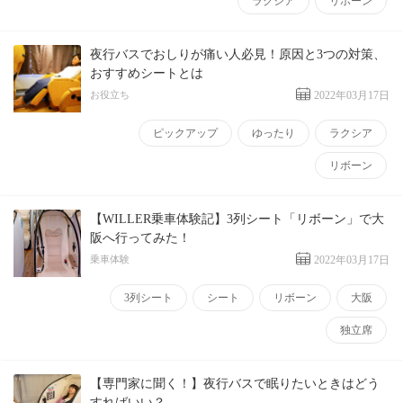
ラクシア
リボーン
夜行バスでおしりが痛い人必見！原因と3つの対策、
おすすめシートとは
お役立ち
2022年03月17日
ピックアップ
ゆったり
ラクシア
リボーン
【WILLER乗車体験記】3列シート「リボーン」で大
阪へ行ってみた！
乗車体験
2022年03月17日
3列シート
シート
リボーン
大阪
独立席
【専門家に聞く！】夜行バスで眠りたいときはどう
すればいい？