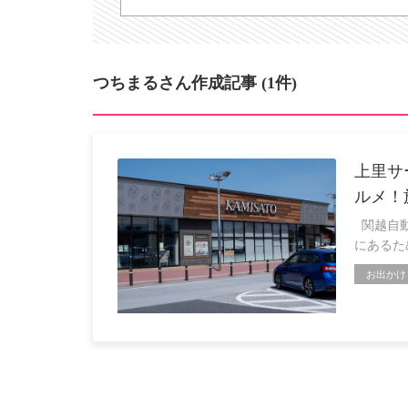
つちまるさん作成記事 (1件)
上里サ
ルメ！
関越自動
にあるた
お出かけ