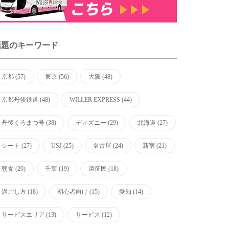
話題のキーワード
京都
(57)
東京
(56)
大阪
(48)
京都丹後鉄道
(48)
WILLER EXPRESS
(44)
丹後くろまつ号
(38)
ディズニー
(29)
北海道
(27)
シート
(27)
USJ
(25)
名古屋
(24)
新宿
(21)
朝食
(20)
千葉
(19)
遠征民
(18)
過ごし方
(18)
初心者向け
(15)
愛知
(14)
サービスエリア
(13)
サービス
(12)