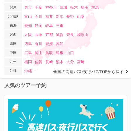
関東
東京
千葉
神奈川
茨城
栃木
埼玉
群馬
北信越
富山
石川
福井
新潟
長野
山梨
東海
愛知
静岡
岐阜
三重
関西
大阪
兵庫
京都
滋賀
奈良
和歌山
四国
徳島
香川
愛媛
高知
中国
広島
岡山
鳥取
島根
山口
九州
福岡
佐賀
長崎
熊本
大分
宮崎
沖縄
沖縄
全国の高速バス/夜行バスTOPから探す
人気のツアー予約