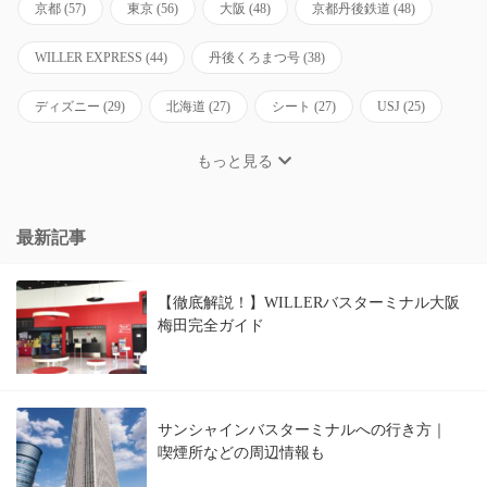
京都
(57)
東京
(56)
大阪
(48)
京都丹後鉄道
(48)
WILLER EXPRESS
(44)
丹後くろまつ号
(38)
ディズニー
(29)
北海道
(27)
シート
(27)
USJ
(25)
もっと見る
最新記事
【徹底解説！】WILLERバスターミナル大阪
梅田完全ガイド
サンシャインバスターミナルへの行き方｜
喫煙所などの周辺情報も