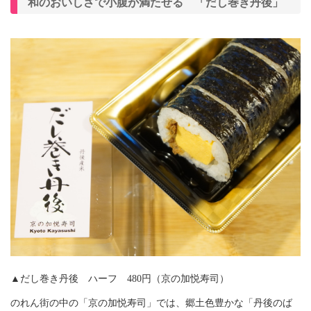
和のおいしさで小腹が満たせる 「だし巻き丹後」
▲だし巻き丹後 ハーフ 480円（京の加悦寿司）
のれん街の中の「京の加悦寿司」では、郷土色豊かな「丹後のば