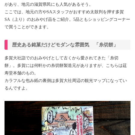
があり、地元の滋賀県民にも人気があるそう。
ここでは、地元の方やSAスタッフがおすすめ太鼓判を押す多賀
SA（上り）のおみやげ品をご紹介。5品ともショッピングコーナー
で買うことができます。
歴史ある銘菓だけどモダンな雰囲気 「糸切餅」
多賀大社詣でのおみやげとして古くから愛されてきた「糸切
餅」。多賀には何軒かの糸切餅製造元がありますが、こちらは莚
寿堂本舗のもの。
カラフルな包み紙の裏側は多賀大社周辺の観光マップになってい
るんですよ。