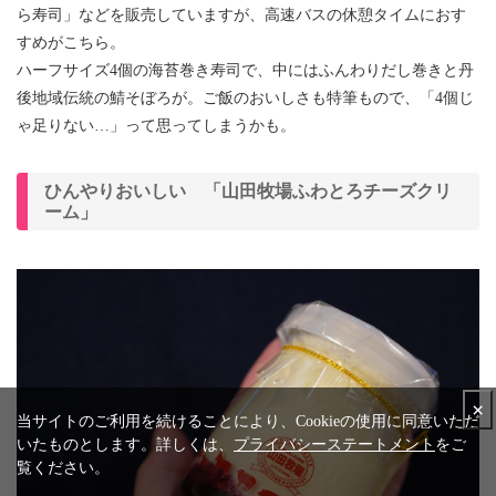
ら寿司」などを販売していますが、高速バスの休憩タイムにおす
すめがこちら。
ハーフサイズ4個の海苔巻き寿司で、中にはふんわりだし巻きと丹
後地域伝統の鯖そぼろが。ご飯のおいしさも特筆もので、「4個じ
ゃ足りない…」って思ってしまうかも。
ひんやりおいしい 「山田牧場ふわとろチーズクリ
ーム」
×
当サイトのご利用を続けることにより、Cookieの使用に同意いただ
いたものとします。詳しくは、
プライバシーステートメント
をご
覧ください。