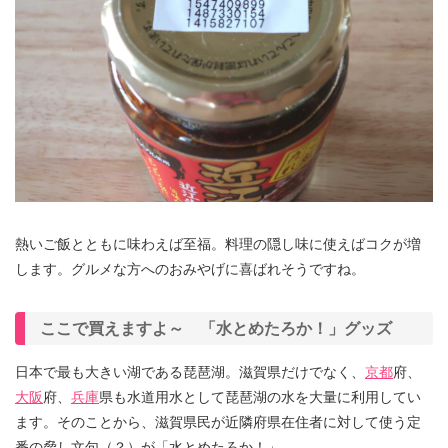
熱いご飯とともに味わえば至福。料理の隠し味に使えばコクが増
します。グルメな方へのおみやげに喜ばれそうですね。
ここで買えますよ～ 「水とめたろか！」グッズ
日本で最も大きい湖である琵琶湖。滋賀県だけでなく、
京都
府、
大阪
府、
兵庫
県も水道用水として琵琶湖の水を大量に利用してい
ます。そのことから、滋賀県民が近隣府県在住者に対して使う定
番の脅し文句（？）が「水とめたろか！」。