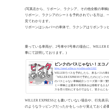
(写真左から、リボーン、ラクシア、その他全般の車輌)
リボーン、ラクシアのシート
を予約されている方は、一
見てわかります。
リボーンはシルバーの車体で、ラクシアはリボンラッ
乗っている車両が、2号車や3号車の場合に、WILLER 
事にて説明しております。)
ピンクのバスじゃない！エコノ
https://travel.willer.co.jp/willer-colle/1162/
WILLERでバスを予約したら、来るバスの
「WILLER EXPRESSで予約したのに
のバスじゃない車輌紹介シリーズ第一弾！繁
ミー車輌とは週末や長期休みは移動する人も増
スを売り切れにするのではなく、皆さんにもっ
WILLER EXPRESSとも書いていない場合や、行
のようなラッピングだったかをしっかり覚えておく必要