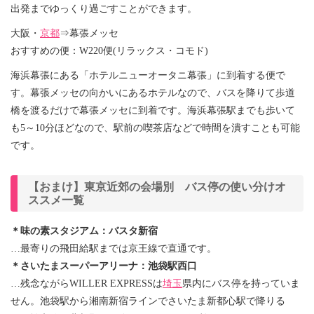
出発までゆっくり過ごすことができます。
大阪・
京都
⇒幕張メッセ
おすすめの便：W220便(リラックス・コモド)
海浜幕張にある「ホテルニューオータニ幕張」に到着する便で
す。幕張メッセの向かいにあるホテルなので、バスを降りて歩道
橋を渡るだけで幕張メッセに到着です。海浜幕張駅までも歩いて
も5～10分ほどなので、駅前の喫茶店などで時間を潰すことも可能
です。
【おまけ】東京近郊の会場別 バス停の使い分けオ
ススメ一覧
＊味の素スタジアム：バスタ新宿
…最寄りの飛田給駅までは京王線で直通です。
＊さいたまスーパーアリーナ：池袋駅西口
…残念ながらWILLER EXPRESSは
埼玉
県内にバス停を持っていま
せん。池袋駅から湘南新宿ラインでさいたま新都心駅で降りる