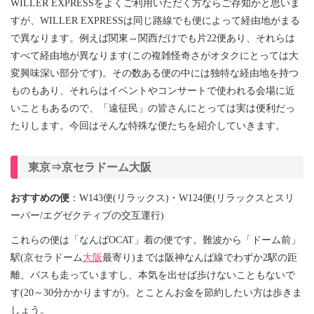
WILLER EXPRESSをよくご利用いただく方ならご存知かと思いま
すが、WILLER EXPRESSは同じ路線でも便によって経由地がまる
で異なります。例えば関東⇔関西だけでも片22便あり、それらは
すべて経由地が異なります(この複雑怪奇さがオタクにとっては大
変興味深い部分です)。その数ある便の中には独特な経由地を持つ
ものもあり、それらはイベントやコンサートで使われる会場に近
いこともあるので、「遠征民」の皆さんにとっては実は便利だっ
たりします。今回はそんな特殊な便たちを紹介していきます。
東京⇒京セラドーム大阪
おすすめの便
：W143便(リラックス)・W124便(リラックスとスリ
ーパー/エグゼクティブの交互運行)
これらの便は「なんばOCAT」着の便です。難波から「ドーム前」
駅(京セラドーム
大阪
最寄り)までは阪神なんば線でわずか2駅の距
離、バスも走っていますし、本気を出せば歩けないこともないで
す(20～30分かかりますが)。とことんお金を節約したい方は歩きま
しょう。