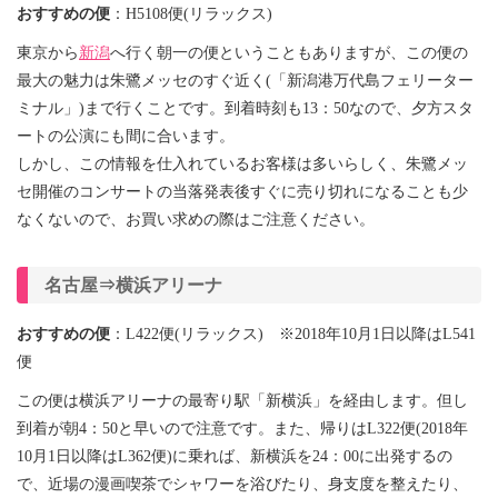
おすすめの便
：H5108便(リラックス)
東京から
新潟
へ行く朝一の便ということもありますが、この便の
最大の魅力は朱鷺メッセのすぐ近く(「新潟港万代島フェリーター
ミナル」)まで行くことです。到着時刻も13：50なので、夕方スタ
ートの公演にも間に合います。
しかし、この情報を仕入れているお客様は多いらしく、朱鷺メッ
セ開催のコンサートの当落発表後すぐに売り切れになることも少
なくないので、お買い求めの際はご注意ください。
名古屋⇒横浜アリーナ
おすすめの便
：L422便(リラックス) ※2018年10月1日以降はL541
便
この便は横浜アリーナの最寄り駅「新横浜」を経由します。但し
到着が朝4：50と早いので注意です。また、帰りはL322便(2018年
10月1日以降はL362便)に乗れば、新横浜を24：00に出発するの
で、
近場の漫画喫茶でシャワーを浴びたり、身支度を整えたり、