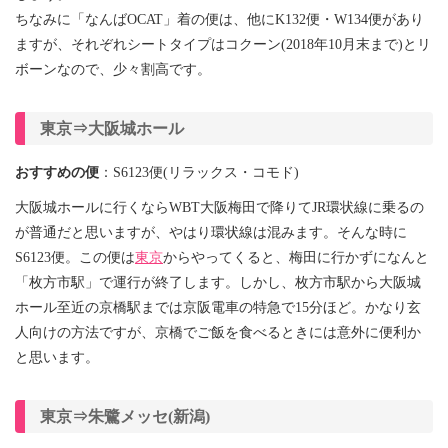
ちなみに「なんばOCAT」着の便は、他にK132便・W134便があり
ますが、それぞれシートタイプはコクーン(2018年10月末まで)とリ
ボーンなので、少々割高です。
東京⇒大阪城ホール
おすすめの便
：S6123便(リラックス・コモド)
大阪城ホールに行くならWBT大阪梅田で降りてJR環状線に乗るの
が普通だと思いますが、やはり環状線は混みます。そんな時に
S6123便。この便は
東京
からやってくると、梅田に行かずになんと
「枚方市駅」で運行が終了します。しかし、枚方市駅から大阪城
ホール至近の京橋駅までは京阪電車の特急で15分ほど。かなり玄
人向けの方法ですが、京橋でご飯を食べるときには意外に便利か
と思います。
東京⇒朱鷺メッセ(新潟)