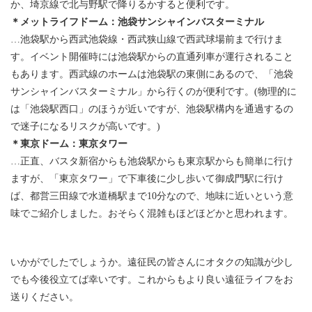
か、埼京線で北与野駅で降りるかすると便利です。
＊メットライフドーム：池袋サンシャインバスターミナル
…池袋駅から西武池袋線・西武狭山線で西武球場前まで行けま
す。イベント開催時には池袋駅からの直通列車が運行されること
もあります。西武線のホームは池袋駅の東側にあるので、「池袋
サンシャインバスターミナル」から行くのが便利です。(物理的に
は「池袋駅西口」のほうが近いですが、池袋駅構内を通過するの
で迷子になるリスクが高いです。)
＊東京ドーム：東京タワー
…正直、バスタ新宿からも池袋駅からも東京駅からも簡単に行け
ますが、「東京タワー」で下車後に少し歩いて御成門駅に行け
ば、都営三田線で水道橋駅まで10分なので、地味に近いという意
味でご紹介しました。おそらく混雑もほどほどかと思われます。
いかがでしたでしょうか。遠征民の皆さんにオタクの知識が少し
でも今後役立てば幸いです。これからもより良い遠征ライフをお
送りください。