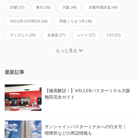
京都
(57)
東京
(56)
大阪
(48)
京都丹後鉄道
(48)
WILLER EXPRESS
(44)
丹後くろまつ号
(38)
ディズニー
(29)
北海道
(27)
シート
(27)
USJ
(25)
もっと見る
最新記事
【徹底解説！】WILLERバスターミナル大阪
梅田完全ガイド
サンシャインバスターミナルへの行き方｜
喫煙所などの周辺情報も