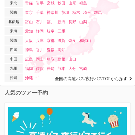
東北
青森
岩手
宮城
秋田
山形
福島
関東
東京
千葉
神奈川
茨城
栃木
埼玉
群馬
北信越
富山
石川
福井
新潟
長野
山梨
東海
愛知
静岡
岐阜
三重
関西
大阪
兵庫
京都
滋賀
奈良
和歌山
四国
徳島
香川
愛媛
高知
中国
広島
岡山
鳥取
島根
山口
九州
福岡
佐賀
長崎
熊本
大分
宮崎
沖縄
沖縄
全国の高速バス/夜行バスTOPから探す
人気のツアー予約