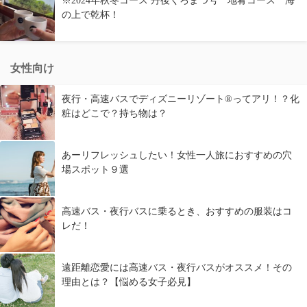
※2024年秋冬コース 丹後くろまつ号 地肴コース 海
の上で乾杯！
女性向け
夜行・高速バスでディズニーリゾート®ってアリ！？化
粧はどこで？持ち物は？
あーリフレッシュしたい！女性一人旅におすすめの穴
場スポット９選
高速バス・夜行バスに乗るとき、おすすめの服装はコ
レだ！
遠距離恋愛には高速バス・夜行バスがオススメ！その
理由とは？【悩める女子必見】