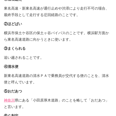
東名高速・新東名高速が通行止めや渋滞により走行不可の場合、
最終手段として走行する迂回経路のことです。
②ほどばい
横浜市保土ケ谷区の保土ヶ谷バイパスのことです。
横浜駅方面か
ら東名高速道路に向かうときに使います。
③まくられる
追い越されることです。
④清水便
新東名高速道路の清水ＰＡで乗務員が交代する便のことを、清水
便と呼んでいます。
⑤おだあつ
神奈川
県にある「小田原厚木道路」のことを略して「おだあつ」
と言います。
⑥Ｃ判定