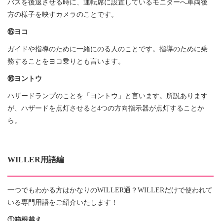
バスを後退させる時に、運転席に設置しているモニターへ車両後
方の様子を映すカメラのことです。
⑮ヨコ
ガイドや指導のために一緒にのる人のことです。指導のために乗
務することをヨコ乗りとも言います。
⑯ヨントウ
ハザードランプのことを「ヨントウ」と言います。所説あります
が、ハザードを点灯させると4つの方向指示器が点灯することか
ら。
WILLER用語編
一つでもわかる方はかなりのWILLER通？WILLERだけで使われて
いる専門用語をご紹介いたします！
①箱根越え