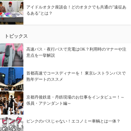
アイドルオタク座談会！どのオタクでも共通の”遠征あ
るある”とは？
トピックス
高速バス・夜行バスで充電はOK？利用時のマナーや注
意点を一挙解説
首都高速でコースディナーを！ 東京レストランバスで
熟年デートのススメ
京都丹後鉄道・丹鉄現場のお仕事をインタビュー！～
係員・アテンダント編～
ピンクのバスじゃない！エコノミー車輌とは一体？