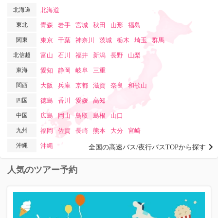
北海道
北海道
東北
青森
岩手
宮城
秋田
山形
福島
関東
東京
千葉
神奈川
茨城
栃木
埼玉
群馬
北信越
富山
石川
福井
新潟
長野
山梨
東海
愛知
静岡
岐阜
三重
関西
大阪
兵庫
京都
滋賀
奈良
和歌山
四国
徳島
香川
愛媛
高知
中国
広島
岡山
鳥取
島根
山口
九州
福岡
佐賀
長崎
熊本
大分
宮崎
沖縄
沖縄
全国の高速バス/夜行バスTOPから探す
人気のツアー予約