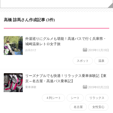
高橋 諒馬さん作成記事 (3件)
外湯巡りにグルメも堪能！高速バスで行く兵庫県・
城崎温泉レトロ女子旅
お出かけ
2019年11月19日
スポット
温泉
リーズナブルでも快適！リラックス乗車体験記【東
京⇔名古屋・高速バス乗車記】
乗車体験
2019年03月22日
４列シート
シート
リラックス
名古屋
女性安心