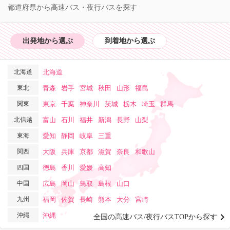
都道府県から高速バス・夜行バスを探す
出発地から選ぶ
到着地から選ぶ
北海道
北海道
東北
青森
岩手
宮城
秋田
山形
福島
関東
東京
千葉
神奈川
茨城
栃木
埼玉
群馬
北信越
富山
石川
福井
新潟
長野
山梨
東海
愛知
静岡
岐阜
三重
関西
大阪
兵庫
京都
滋賀
奈良
和歌山
四国
徳島
香川
愛媛
高知
中国
広島
岡山
鳥取
島根
山口
九州
福岡
佐賀
長崎
熊本
大分
宮崎
沖縄
沖縄
全国の高速バス/夜行バスTOPから探す