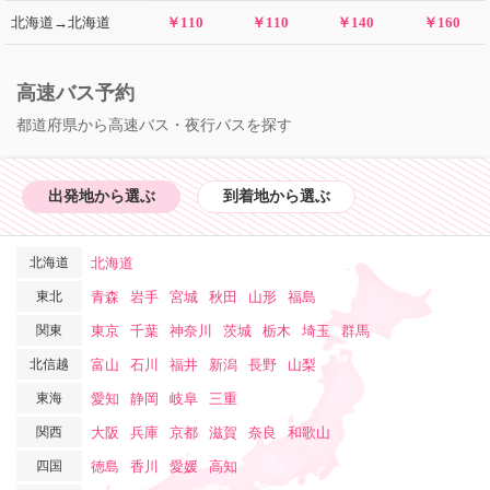
北海道→北海道
￥110
￥110
￥140
￥160
高速バス予約
都道府県から高速バス・夜行バスを探す
出発地から選ぶ
到着地から選ぶ
北海道
北海道
東北
青森
岩手
宮城
秋田
山形
福島
関東
東京
千葉
神奈川
茨城
栃木
埼玉
群馬
北信越
富山
石川
福井
新潟
長野
山梨
東海
愛知
静岡
岐阜
三重
関西
大阪
兵庫
京都
滋賀
奈良
和歌山
四国
徳島
香川
愛媛
高知