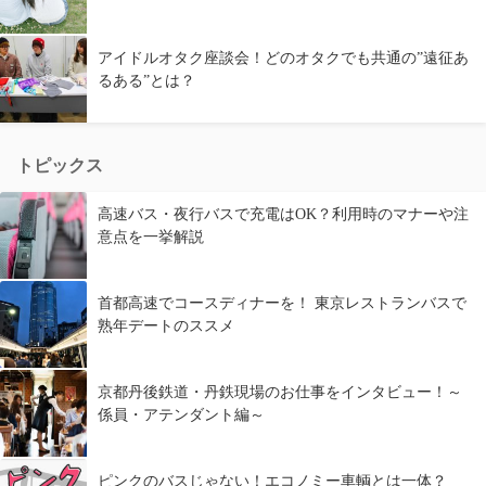
アイドルオタク座談会！どのオタクでも共通の”遠征あ
るある”とは？
トピックス
高速バス・夜行バスで充電はOK？利用時のマナーや注
意点を一挙解説
首都高速でコースディナーを！ 東京レストランバスで
熟年デートのススメ
京都丹後鉄道・丹鉄現場のお仕事をインタビュー！～
係員・アテンダント編～
ピンクのバスじゃない！エコノミー車輌とは一体？