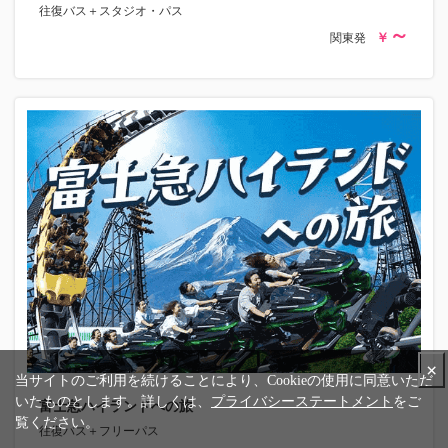
往復バス＋スタジオ・パス
関東発
×
当サイトのご利用を続けることにより、Cookieの使用に同意いただ
いたものとします。詳しくは、
プライバシーステートメント
をご
富士急ハイランドへの旅
覧ください。
往復バス＋フリーパス