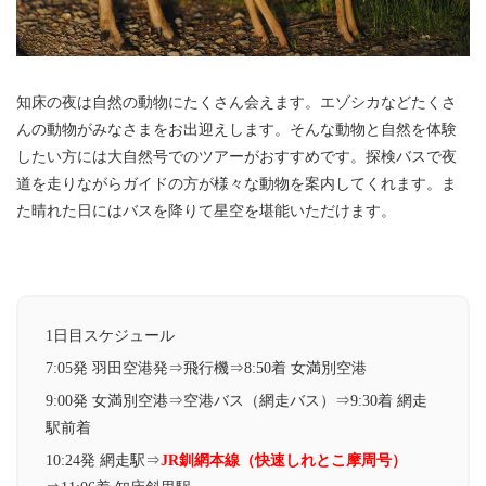
知床の夜は自然の動物にたくさん会えます。エゾシカなどたくさ
んの動物がみなさまをお出迎えします。そんな動物と自然を体験
したい方には大自然号でのツアーがおすすめです。探検バスで夜
道を走りながらガイドの方が様々な動物を案内してくれます。ま
た晴れた日にはバスを降りて星空を堪能いただけます。
1日目スケジュール
7:05発 羽田空港発⇒飛行機⇒8:50着 女満別空港
9:00発 女満別空港⇒空港バス（網走バス）⇒9:30着 網走
駅前着
10:24発 網走駅⇒
JR釧網本線（快速しれとこ摩周号）