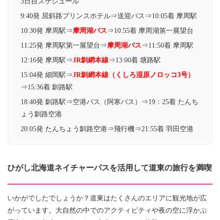
3日目スケジュール
9:40発 屈斜路プリンスホテル⇒送迎バス⇒10:05着 摩周駅
10:30発 摩周駅⇒
摩周湖バス
⇒10:55着 摩周湖第一展望台
11:25発 摩周駅第一展望台⇒
摩周湖バス
⇒11:50着 摩周駅
12:16発 摩周駅⇒
JR釧網本線
⇒13:00着 塘路駅
15:04発 細岡駅⇒
JR釧網本線（くしろ湿原ノロッコ3号）
⇒15:36着 釧路駅
18:40発 釧路駅⇒空港バス（阿寒バス）⇒19：25着 たんち
ょう釧路空港
20:05発 たんちょう釧路空港⇒飛行機⇒21:55着 羽田空港
ひがし北海道ネイチャーパスを活用して道東の旅行を満喫
いかがでしたでしょうか？道東はたくさんのエリアに観光地が広
がっています。大自然の中でのアクティビティや夜の空に浮かぶ