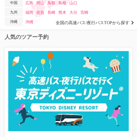
中国
広島
岡山
鳥取
島根
山口
九州
福岡
佐賀
長崎
熊本
大分
宮崎
沖縄
沖縄
全国の高速バス/夜行バスTOPから探す
人気のツアー予約