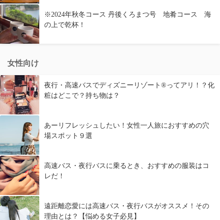
※2024年秋冬コース 丹後くろまつ号 地肴コース 海
の上で乾杯！
女性向け
夜行・高速バスでディズニーリゾート®ってアリ！？化
粧はどこで？持ち物は？
あーリフレッシュしたい！女性一人旅におすすめの穴
場スポット９選
高速バス・夜行バスに乗るとき、おすすめの服装はコ
レだ！
遠距離恋愛には高速バス・夜行バスがオススメ！その
理由とは？【悩める女子必見】