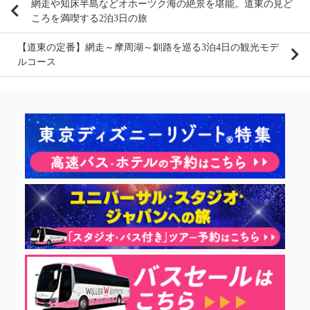
網走や知床半島などオホーツク海の絶景を堪能。道東の見ど
ころを満喫する2泊3日の旅
【道東の定番】網走～摩周湖～釧路を巡る3泊4日の観光モデ
ルコース