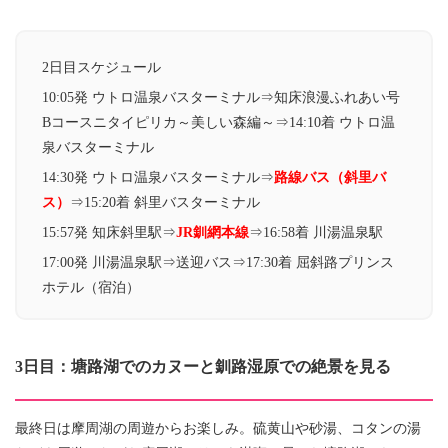
2日目スケジュール
10:05発 ウトロ温泉バスターミナル⇒知床浪漫ふれあい号
Bコースニタイピリカ～美しい森編～⇒14:10着 ウトロ温
泉バスターミナル
14:30発 ウトロ温泉バスターミナル⇒
路線バス（斜里バ
ス）
⇒15:20着 斜里バスターミナル
15:57発 知床斜里駅⇒
JR釧網本線
⇒16:58着 川湯温泉駅
17:00発 川湯温泉駅⇒送迎バス⇒17:30着 屈斜路プリンス
ホテル（宿泊）
3日目：塘路湖でのカヌーと釧路湿原での絶景を見る
最終日は摩周湖の周遊からお楽しみ。硫黄山や砂湯、コタンの湯