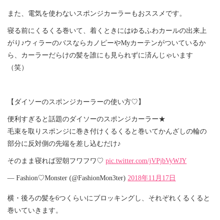
また、電気を使わないスポンジカーラーもおススメです。
寝る前にくるくる巻いて、着くときにはゆるふわカールの出来上
がり♪ウィラーのバスならカノピーやMyカーテンがついているか
ら、カーラーだらけの髪を誰にも見られずに済んじゃいます
（笑）
【ダイソーのスポンジカーラーの使い方♡】
便利すぎると話題のダイソーのスポンジカーラー★
毛束を取りスポンジに巻き付けくるくると巻いてかんざしの輪の
部分に反対側の先端を差し込むだけ♪
そのまま寝れば翌朝フワフワ♡
pic.twitter.com/jVPjbVyWJY
— Fashion♡Monster (@FashionMon3ter)
2018年11月17日
横・後ろの髪を6つくらいにブロッキングし、それぞれくるくると
巻いていきます。