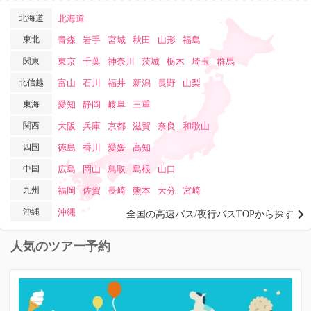
北海道
北海道
東北
青森
岩手
宮城
秋田
山形
福島
関東
東京
千葉
神奈川
茨城
栃木
埼玉
群馬
北信越
富山
石川
福井
新潟
長野
山梨
東海
愛知
静岡
岐阜
三重
関西
大阪
兵庫
京都
滋賀
奈良
和歌山
四国
徳島
香川
愛媛
高知
中国
広島
岡山
鳥取
島根
山口
九州
福岡
佐賀
長崎
熊本
大分
宮崎
沖縄
沖縄
全国の高速バス/夜行バスTOPから探す
人気のツアー予約