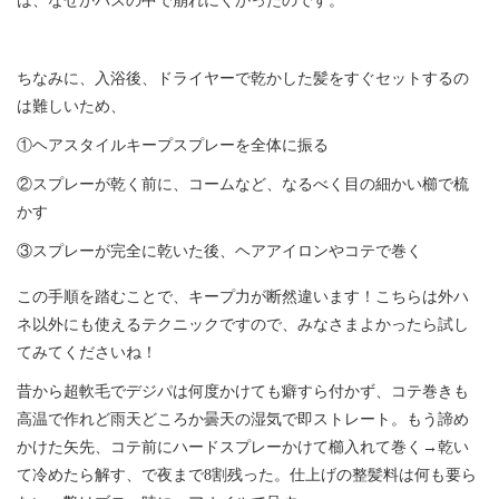
は、なぜかバスの中で崩れにくかったのです。
ちなみに、入浴後、ドライヤーで乾かした髪をすぐセットするの
は難しいため、
①ヘアスタイルキープスプレーを全体に振る
②スプレーが乾く前に、コームなど、なるべく目の細かい櫛で梳
かす
③スプレーが完全に乾いた後、ヘアアイロンやコテで巻く
この手順を踏むことで、キープ力が断然違います！こちらは外ハ
ネ以外にも使えるテクニックですので、みなさまよかったら試し
てみてくださいね！
昔から超軟毛でデジパは何度かけても癖すら付かず、コテ巻きも
高温で作れど雨天どころか曇天の湿気で即ストレート。もう諦め
かけた矢先、コテ前にハードスプレーかけて櫛入れて巻く→乾い
て冷めたら解す、で夜まで8割残った。仕上げの整髪料は何も要ら