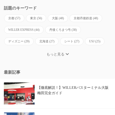
話題のキーワード
京都
(57)
東京
(56)
大阪
(48)
京都丹後鉄道
(48)
WILLER EXPRESS
(44)
丹後くろまつ号
(38)
ディズニー
(29)
北海道
(27)
シート
(27)
USJ
(25)
もっと見る
最新記事
【徹底解説！】WILLERバスターミナル大阪
梅田完全ガイド