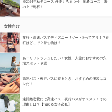
※2024年秋冬コース 丹後くろまつ号 地肴コース 海
の上で乾杯！
女性向け
夜行・高速バスでディズニーリゾート®ってアリ！？化
粧はどこで？持ち物は？
あーリフレッシュしたい！女性一人旅におすすめの穴
場スポット９選
高速バス・夜行バスに乗るとき、おすすめの服装はコ
レだ！
遠距離恋愛には高速バス・夜行バスがオススメ！その
理由とは？【悩める女子必見】