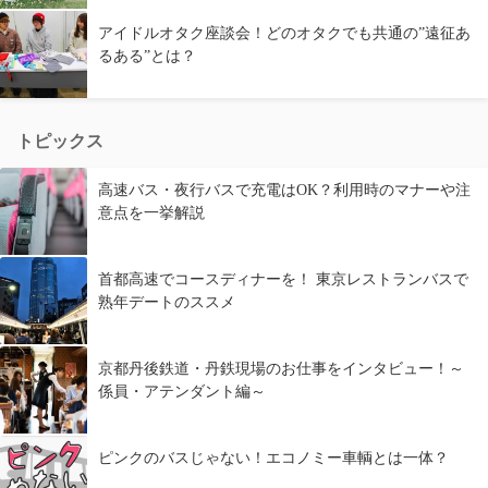
アイドルオタク座談会！どのオタクでも共通の”遠征あ
るある”とは？
トピックス
高速バス・夜行バスで充電はOK？利用時のマナーや注
意点を一挙解説
首都高速でコースディナーを！ 東京レストランバスで
熟年デートのススメ
京都丹後鉄道・丹鉄現場のお仕事をインタビュー！～
係員・アテンダント編～
ピンクのバスじゃない！エコノミー車輌とは一体？