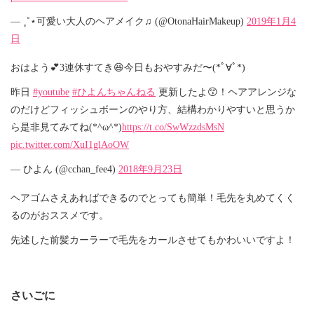
— ˳˚⋆可愛い大人のヘアメイク♫ (@OtonaHairMakeup)
2019年1月4
日
おはよう💕3連休すてき😆今日もおやすみだ〜(*ﾟ∀ﾟ*)
昨日
#youtube
#ひよんちゃんねる
更新したよ😙！ヘアアレンジな
のだけどフィッシュボーンのやり方、結構わかりやすいと思うか
ら是非見てみてね(*^ω^*)
https://t.co/SwWzzdsMsN
pic.twitter.com/XuI1glAoOW
— ひよん (@cchan_fee4)
2018年9月23日
ヘアゴムさえあればできるのでとっても簡単！毛先を丸めてくく
るのがおススメです。
先述した前髪カーラーで毛先をカールさせてもかわいいですよ！
さいごに