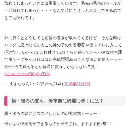
取れてしまったときには重宝しています。毛先の毛束のカールが
一部取れてしまった・・・なんて時にもサッとお直しできるので
とても便利です。
外に行くとどうしても前髪の巻きが取れてくるけど、そんな時は
バッグに忍ばせてあるこの神の子の出番😇😇🙏🏻トイレに入って
(恥ずかしいからね)これ付けて2分くらい待ってから小さな持ち運
び用ケープをかければはい完成😇😇🙏🏻こんな凄い前髪カーラー
が600円で買えるとか普通に買うしかなくない？笑
pic.twitter.com/3Cy8pzTvJe
— えすちゃんʕ·ᴥ·ʔ (@ykss_2141)
2018年6月16日
横・後ろの髪を、降車前に綺麗に巻くには？
横・後ろの髪におススメしたいのが充電式カーラー！
最近はUSB充電ができるものが発売され、ますます便利に！