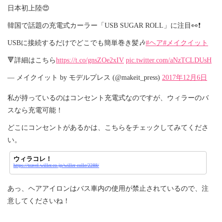
日本初上陸😍
韓国で話題の充電式カーラー「USB SUGAR ROLL」に注目👀❗
USBに接続するだけでどこでも簡単巻き髪🎶
#ヘア
#メイクイット
🔻詳細はこちら
https://t.co/gnsZOe2xIV
pic.twitter.com/aNzTCLDUsH
— メイクイット by モデルプレス (@makeit_press)
2017年12月6日
私が持っているのはコンセント充電式なのですが、ウィラーのバ
スなら充電可能！
どこにコンセントがあるかは、こちらをチェックしてみてくださ
い。
ウィラコレ！
https://travel.willer.co.jp/willer-colle/2288/
あっ、ヘアアイロンはバス車内の使用が禁止されているので、注
意してくださいね！