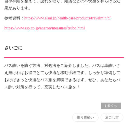
自律神経を整えて、疲れを取り、頭痛などの不快感を和らげる効
果があります。
参考資料：
https://www.eisai.jp/health-care/products/travelmin/c/
https://www.ssp.co.jp/aneron/measures/tsubo.html
さいごに
バス酔いを防ぐ方法、対処法をご紹介しました。バスは車酔いさ
え無ければお得でとても快適な移動手段です。しっかり準備して
おけばきっと快適なバス旅を満喫できるはず。ぜひ、あなたもバ
ス酔い対策を行って、充実したバス旅を！
お役立ち
乗り物酔い
過ごし方