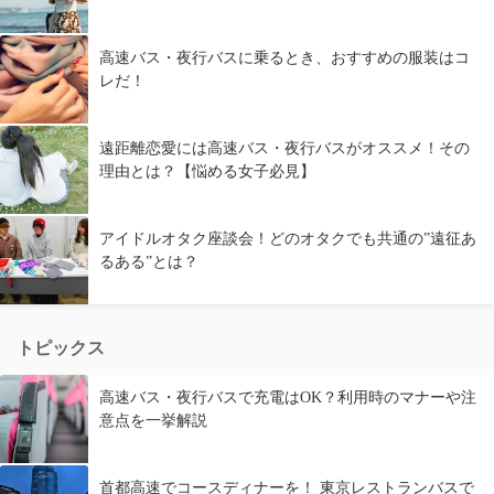
高速バス・夜行バスに乗るとき、おすすめの服装はコ
レだ！
遠距離恋愛には高速バス・夜行バスがオススメ！その
理由とは？【悩める女子必見】
アイドルオタク座談会！どのオタクでも共通の”遠征あ
るある”とは？
トピックス
高速バス・夜行バスで充電はOK？利用時のマナーや注
意点を一挙解説
首都高速でコースディナーを！ 東京レストランバスで