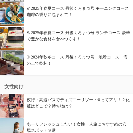
※2025年春夏コース 丹後くろまつ号 モーニングコース
珈琲の香りに包まれて！
※2025年春夏コース 丹後くろまつ号 ランチコース 豪華
で豊かな食材を食べつくす！
※2024年秋冬コース 丹後くろまつ号 地肴コース 海
の上で乾杯！
女性向け
夜行・高速バスでディズニーリゾート®ってアリ！？化
粧はどこで？持ち物は？
あーリフレッシュしたい！女性一人旅におすすめの穴
場スポット９選