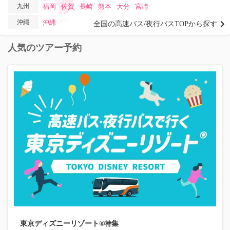
九州
福岡
佐賀
長崎
熊本
大分
宮崎
沖縄
沖縄
全国の高速バス/夜行バスTOPから探す
人気のツアー予約
東京ディズニーリゾート®特集