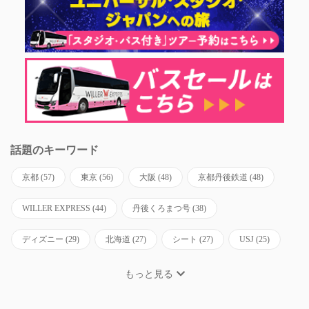
話題のキーワード
京都
(57)
東京
(56)
大阪
(48)
京都丹後鉄道
(48)
WILLER EXPRESS
(44)
丹後くろまつ号
(38)
ディズニー
(29)
北海道
(27)
シート
(27)
USJ
(25)
もっと見る