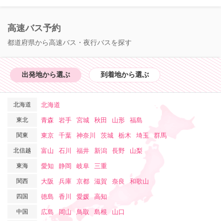
高速バス予約
都道府県から高速バス・夜行バスを探す
出発地から選ぶ
到着地から選ぶ
北海道
北海道
東北
青森
岩手
宮城
秋田
山形
福島
関東
東京
千葉
神奈川
茨城
栃木
埼玉
群馬
北信越
富山
石川
福井
新潟
長野
山梨
東海
愛知
静岡
岐阜
三重
関西
大阪
兵庫
京都
滋賀
奈良
和歌山
四国
徳島
香川
愛媛
高知
中国
広島
岡山
鳥取
島根
山口