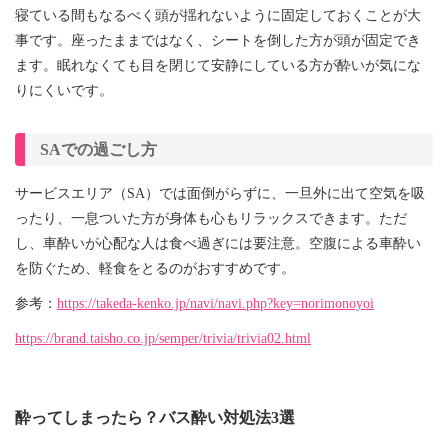
寝ている間もなるべく頭が揺れないように固定しておくことが大
事です。座ったままではなく、シートを倒した方が頭が固定でき
ます。眠れなくても目を閉じて安静にしている方が酔いが気にな
りにくいです。
SAでの過ごし方
サービスエリア（SA）では面倒がらずに、一旦外に出て空気を吸
ったり、一息ついた方が身体も心もリラックスできます。ただ
し、車酔いが心配な人は食べ過ぎには要注意。空腹による車酔い
を防ぐため、軽食をとるのがおすすめです。
参考：
https://takeda-kenko.jp/navi/navi.php?key=norimonoyoi
https://brand.taisho.co.jp/semper/trivia/trivia02.html
酔ってしまったら？バス酔い対処法3選