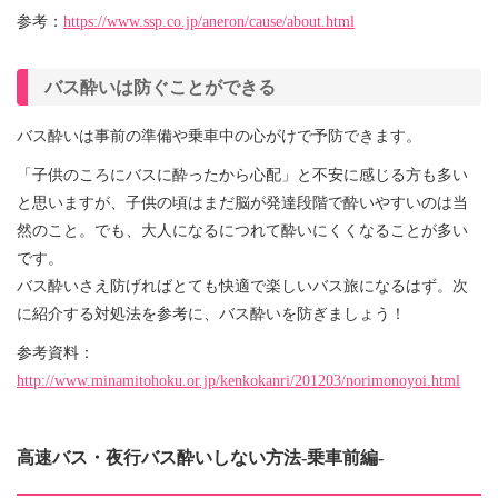
参考：
https://www.ssp.co.jp/aneron/cause/about.html
バス酔いは防ぐことができる
バス酔いは事前の準備や乗車中の心がけで予防できます。
「子供のころにバスに酔ったから心配」と不安に感じる方も多い
と思いますが、子供の頃はまだ脳が発達段階で酔いやすいのは当
然のこと。でも、大人になるにつれて酔いにくくなることが多い
です。
バス酔いさえ防げればとても快適で楽しいバス旅になるはず。次
に紹介する対処法を参考に、バス酔いを防ぎましょう！
参考資料：
http://www.minamitohoku.or.jp/kenkokanri/201203/norimonoyoi.html
高速バス・夜行バス酔いしない方法-乗車前編-