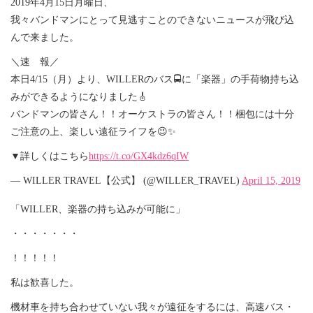
2019年4月15日月曜日、
我々バンドマンにとって見逃すことのできないニュースが飛び込
んで来ました。
＼速 報／
本日4/15（月）より、WILLERのバス🚍に「楽器」の手荷物持ち込
みができるようになりました🎸
バンドマンの皆さん！！オーケストラの皆さん！！梱包には十分
ご注意の上、楽しい遠征ライフを😉✨
▼詳しくはこちら
https://t.co/GX4kdz6qIW
— WILLER TRAVEL【公式】 (@WILLER_TRAVEL)
April 15, 2019
「WILLER、楽器の持ち込みが可能に」
・・・・・・・
！！！！！
私は歓喜した。
機材車を持ち合わせていない我々が遠征をするには、高速バス・