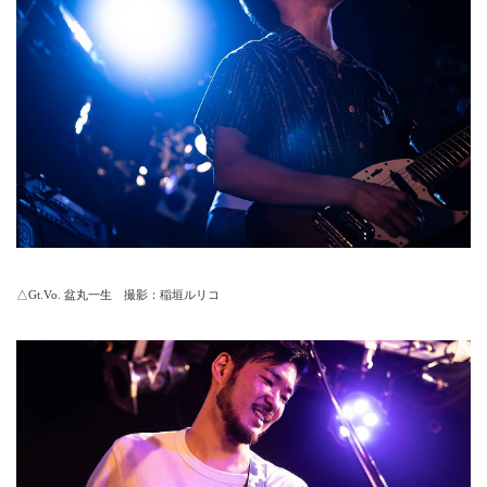
△Gt.Vo. 盆丸一生 撮影：稲垣ルリコ