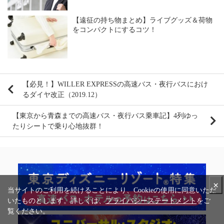
【遠征の持ち物まとめ】ライブグッズ＆荷物
をコンパクトにするコツ！
【必見！】WILLER EXPRESSの高速バス・夜行バスにおけ
るダイヤ改正（2019.12）
【東京から青森までの高速バス・夜行バス乗車記】4列ゆっ
たりシートで乗り心地抜群！
×
当サイトのご利用を続けることにより、Cookieの使用に同意いただ
いたものとします。詳しくは、
プライバシーステートメント
をご
覧ください。