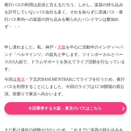
夜行バスの利用は必須と言えるだろう。しかし、楽器の持ち込み
を許可していないバス会社も多く、それを知らずに高速バス・夜
行バス車内への楽器の持ち込みを断られたバンドマンは数知れ
ず・・・
申し遅れました。私、神戸・
大阪
を中心に活動中のインディーバ
ンド「ベルマインツ」の盆丸と申します。ツインボーカルとベー
スの3人組で、ドラムサポートを加えてライブ活動を行なっていま
す。
今回は
東京
・下北沢BASEMENTBARにてライブを行うため、夜行
バスを利用することにしました。今回のライブは12:30開場の昼公
演。前乗りで東京へ向かいます。
今回乗車する大阪⇔東京のバスはこちら
まだ私は遠征の経験が少ないため、これまでに楽器の持ち込みを