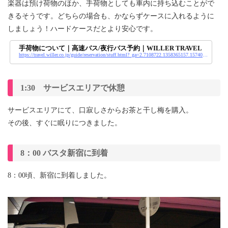
楽器は預け荷物のほか、手荷物としても車内に持ち込むことがで
きるそうです。どちらの場合も、かならずケースに入れるように
しましょう！ハードケースだとより安心です。
手荷物について｜高速バス/夜行バス予約｜WILLER TRAVEL
https://travel.willer.co.jp/guide/reservation/stuff.html?_ga=2.7108722.1358365157.1574036630-1594715942.1523005925
1:30 サービスエリアで休憩
サービスエリアにて、口寂しさからお茶と干し梅を購入。
その後、すぐに眠りにつきました。
8：00 バスタ新宿に到着
8：00頃、新宿に到着しました。