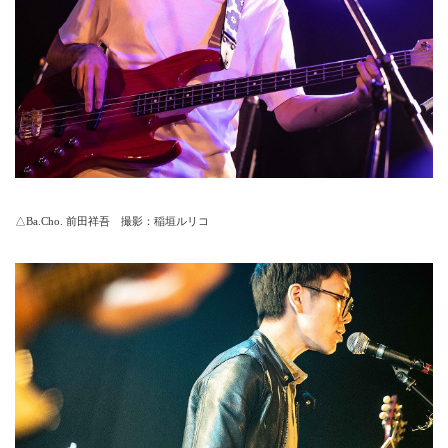
△Ba.Cho. 前田祥吾 撮影：稲垣ルリコ