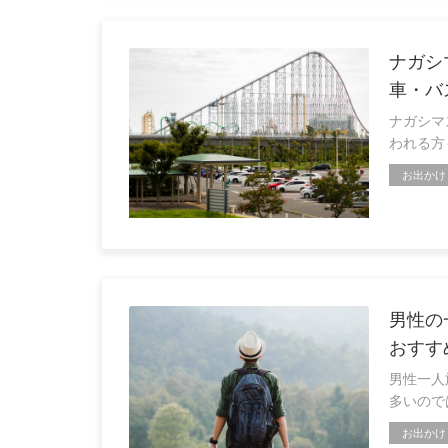
ナガシ
車・バ
ナガシマ
われる方
お出かけ
男性の
おすす
男性一人
多いので
お出かけ