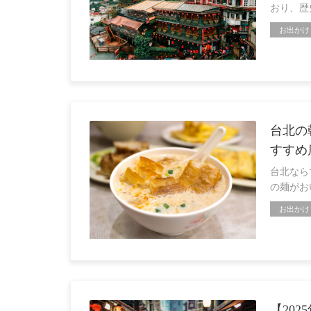
おり、歴
お出かけ
台北の
すすめ
台北なら
の麺がお
お出かけ
【20