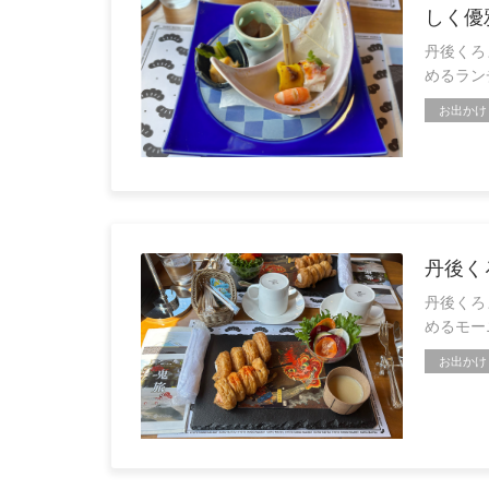
しく優
丹後くろ
めるラン
お出かけ
丹後く
丹後くろ
めるモー
お出かけ