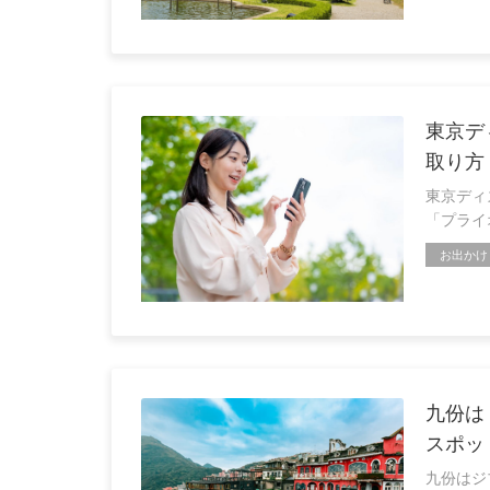
東京デ
取り方
東京ディ
「プライ
お出かけ
九份は
スポッ
九份はジ