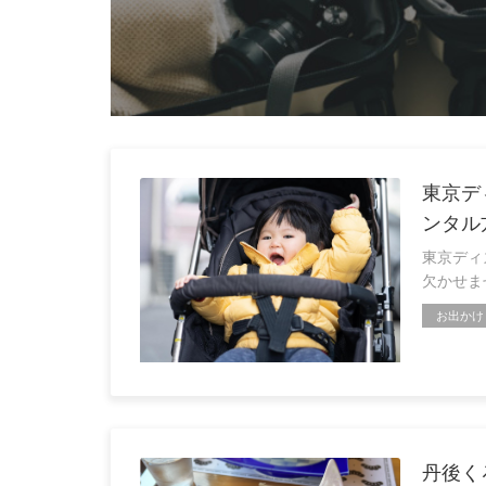
東京デ
ンタル
東京ディ
欠かせま
お出かけ
丹後く