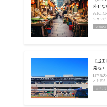
外せな
台北には
ショッピ
お出かけ
【成田
発地エ
日本最大
とも言え
お出かけ