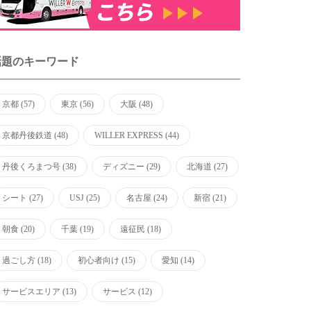
話題のキーワード
京都
(57)
東京
(56)
大阪
(48)
京都丹後鉄道
(48)
WILLER EXPRESS
(44)
丹後くろまつ号
(38)
ディズニー
(29)
北海道
(27)
シート
(27)
USJ
(25)
名古屋
(24)
新宿
(21)
朝食
(20)
千葉
(19)
遠征民
(18)
過ごし方
(18)
初心者向け
(15)
愛知
(14)
サービスエリア
(13)
サービス
(12)