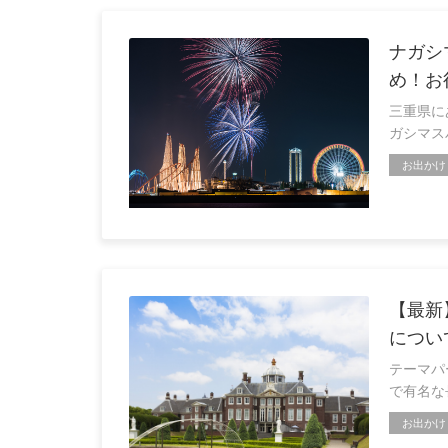
ナガシ
め！お
三重県に
ガシマス
お出かけ
【最新
につい
テーマパ
で有名な
お出かけ