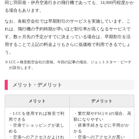
同じ羽田発・伊丹空港行きの飛行機であっても、14,000円程度かか
る場合もあります。
なお、各航空会社では早期割引のサービスを実施しています。こ
れは、飛行機の予約時期が早いほど割引率が高くなるサービスで
す。数ヶ月先の予定がすでに決まっている場合は、早期割引を活
用することで上記の料金よりもさらに低価格で利用できるでしょ
う。
LCC＝格安航空会社の意味。今回の記事の場合、ジェットスター・ピーチ
が該当します。
メリット・デメリット
メリット
デメリット
・LCCを使用すれば格安で利
・繁忙期やFSC(※)の場合、高
用できる
額になりやすい
・空港でショッピングが楽し
・搭乗手続きなどに手間がか
める
かる
・空港へのアクセスがよけれ
・空港へのアクセスが悪い