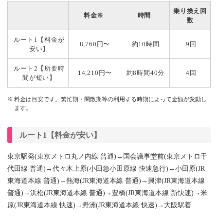
乗り換え回
料金※
時間
数
ルート1【料金が
8,760円〜
約10時間
9回
安い】
ルート2【所要時
14,210円〜
約8時間40分
4回
間が短い】
料金は目安です。繁忙期・閑散期等の利用する時期によって金額が変動し
ます。
ルート1【料金が安い】
東京駅発(東京メトロ丸ノ内線 普通)→国会議事堂前(東京メトロ千
代田線 普通)→代々木上原(小田急小田原線 快速急行)→小田原(JR
東海道本線 普通)→熱海(JR東海道本線 普通)→興津(JR東海道本線
普通)→浜松(JR東海道本線 普通)→豊橋(JR東海道本線 新快速)→米
原(JR東海道本線 快速)→野洲(JR東海道本線 快速)→大阪駅着