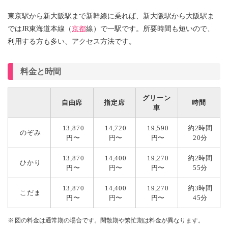
東京駅から新大阪駅まで新幹線に乗れば、新大阪駅から大阪駅ま
ではJR東海道本線（
京都
線）で一駅です。所要時間も短いので、
利用する方も多い、アクセス方法です。
料金と時間
グリーン
自由席
指定席
時間
車
13,870
14,720
19,590
約2時間
のぞみ
円〜
円〜
円〜
20分
13,870
14,400
19,270
約2時間
ひかり
円〜
円〜
円〜
55分
13,870
14,400
19,270
約3時間
こだま
円〜
円〜
円〜
45分
図の料金は通常期の場合です。閑散期や繁忙期は料金が異なります。