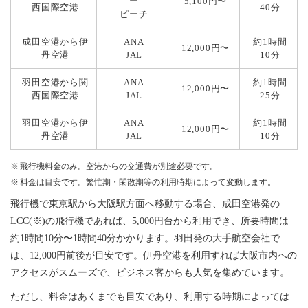
ー
5,100円〜
西国際空港
40分
ピーチ
成田空港から伊
ANA
約1時間
12,000円〜
丹空港
JAL
10分
羽田空港から関
ANA
約1時間
12,000円〜
西国際空港
JAL
25分
羽田空港から伊
ANA
約1時間
12,000円〜
丹空港
JAL
10分
飛行機料金のみ。空港からの交通費が別途必要です。
料金は目安です。繁忙期・閑散期等の利用時期によって変動します。
飛行機で東京駅から大阪駅方面へ移動する場合、成田空港発の
LCC(※)の飛行機であれば、5,000円台から利用でき、所要時間は
約1時間10分〜1時間40分かかります。羽田発の大手航空会社で
は、12,000円前後が目安です。伊丹空港を利用すれば大阪市内への
アクセスがスムーズで、ビジネス客からも人気を集めています。
ただし、料金はあくまでも目安であり、利用する時期によっては