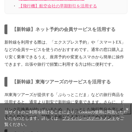
【飛行機】航空会社の早期割引を活用する
【新幹線】ネット予約の会員サービスを活用する
新幹線を利用する際は、「エクスプレス予約」や「スマートEX」
などの会員サービスを使うのがおすすめです。通常の窓口購入よ
り安く乗車できるうえ、座席予約や変更もスマホから簡単に操作
できます。出張や旅行で頻繁に利用する方は特に便利です。
【新幹線】東海ツアーズのサービスを活用する
JR東海ツアーズが提供する「ぷらっとこだま」などの旅行商品を
活用すると、通常より割安で新幹線に乗車できます。さらに、ド
×
リンク引換券が付いているため、ちょっとした旅行気分を楽しめ
当サイトのご利用を続けることにより、Cookieの使用に同意いただ
るのも魅力の一つ。時間に余裕がある方におすすめの方法です。
いたものとします。詳しくは、
プライバシーステートメント
をご
覧ください。