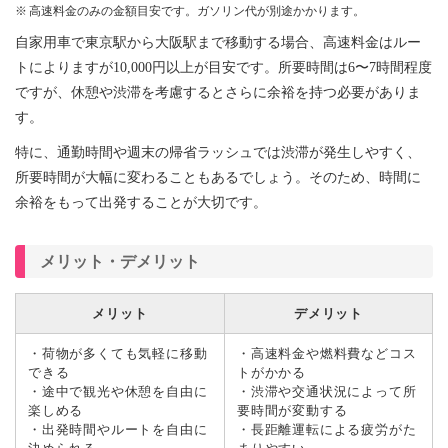
高速料金のみの金額目安です。ガソリン代が別途かかります。
自家用車で東京駅から大阪駅まで移動する場合、高速料金はルー
トによりますが10,000円以上が目安です。所要時間は6〜7時間程度
ですが、休憩や渋滞を考慮するとさらに余裕を持つ必要がありま
す。
特に、通勤時間や週末の帰省ラッシュでは渋滞が発生しやすく、
所要時間が大幅に変わることもあるでしょう。そのため、時間に
余裕をもって出発することが大切です。
メリット・デメリット
メリット
デメリット
・荷物が多くても気軽に移動
・高速料金や燃料費などコス
できる
トがかかる
・途中で観光や休憩を自由に
・渋滞や交通状況によって所
楽しめる
要時間が変動する
・出発時間やルートを自由に
・長距離運転による疲労がた