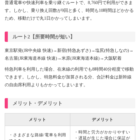
普通電車や快速列車を乗り継ぐルートで、8,760円で利用ができま
す。しかし、乗り換え回数が9回と多く、時間も10時間ほどかかる
ため、移動だけで丸1日かかってしまいます。
ルート2【所要時間が短い】
東京駅発(JR中央線 快速)→新宿(特急あずさ)→塩尻(特急しなの)→
名古屋(JR東海道本線 快速)→米原(JR東海道本線)→大阪駅着
特急列車を利用した場合、在来線の利用でも8時間40分程度で移動
できます。しかし、特急料金が加算される分、合計料金は新幹線
の自由席利用よりもかかってしまいます。
メリット・デメリット
メリット
デメリット
・時間と労力がかかりやすい
・さまざまな路線/電車を利用
・遅延が生じた場合に保証が