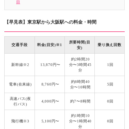
目
【早見表】東京駅から大阪駅への料金・時間
所要時間(目
交通手段
料金(目安)※1
乗り換え回数
安)
約2時間20
新幹線※2
13,870円〜
分〜3時間45
1回
分
約8時間40
電車(在来線)
8,760円〜
5回
分〜10時間
高速バス(夜
4,000円〜
約7〜8時間
0回
行バス)
約1時間10
飛行機※3
5,100円〜
分〜1時間40
0回
分