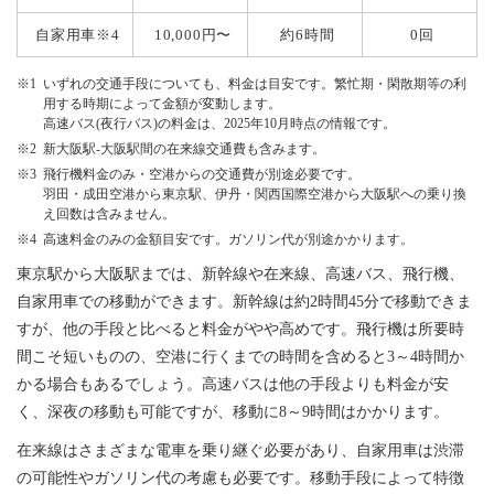
自家用車※4
10,000円〜
約6時間
0回
いずれの交通手段についても、料金は目安です。繁忙期・閑散期等の利
用する時期によって金額が変動します。
高速バス(夜行バス)の料金は、2025年10月時点の情報です。
新大阪駅-大阪駅間の在来線交通費も含みます。
飛行機料金のみ・空港からの交通費が別途必要です。
羽田・成田空港から東京駅、伊丹・関西国際空港から大阪駅への乗り換
え回数は含みません。
高速料金のみの金額目安です。ガソリン代が別途かかります。
東京駅から大阪駅までは、新幹線や在来線、高速バス、飛行機、
自家用車での移動ができます。新幹線は約2時間45分で移動できま
すが、他の手段と比べると料金がやや高めです。飛行機は所要時
間こそ短いものの、空港に行くまでの時間を含めると3～4時間か
かる場合もあるでしょう。高速バスは他の手段よりも料金が安
く、深夜の移動も可能ですが、移動に8～9時間はかかります。
在来線はさまざまな電車を乗り継ぐ必要があり、自家用車は渋滞
の可能性やガソリン代の考慮も必要です。移動手段によって特徴